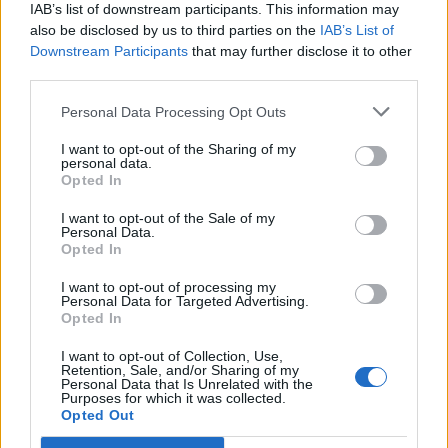
IAB’s list of downstream participants. This information may
also be disclosed by us to third parties on the
IAB’s List of
Downstream Participants
that may further disclose it to other
Opozorilo:
Po 297. členu Kazenskega zakonika je
third parties.
posameznik kazensko odgovoren za javno spodbujanje
sovraštva, nasilja ali nestrpnosti. Komentarji z žaljivimi,
Personal Data Processing Opt Outs
rasističnimi, diskriminatornimi ali nezakonitimi vsebinami
I want to opt-out of the Sharing of my
bodo odstranjeni.
Pravila komentiranja →
personal data.
Opted In
Failed to fetch
I want to opt-out of the Sale of my
Personal Data.
Opted In
Prihajajoči dogodki
I want to opt-out of processing my
Pesem kita grbavca
AVG
Personal Data for Targeted Advertising.
7
18:00
Opted In
Smrt Robina Hooda
AVG
I want to opt-out of Collection, Use,
7
20:30
Retention, Sale, and/or Sharing of my
Personal Data that Is Unrelated with the
Purposes for which it was collected.
Aktivne poletne počitnice z ustvarjalci Studia
AVG
Opted Out
Spin
7
08:00