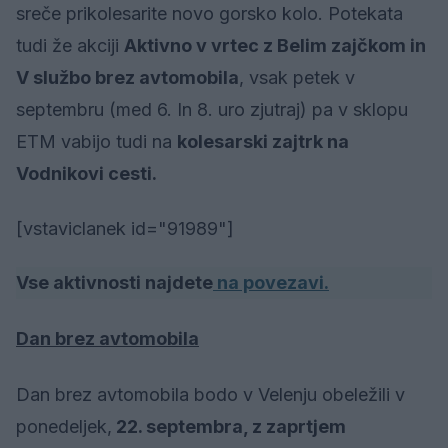
sreče prikolesarite novo gorsko kolo. Potekata
tudi že akciji
Aktivno v vrtec z Belim zajčkom in
V službo brez avtomobila
, vsak petek v
septembru (med 6. In 8. uro zjutraj) pa v sklopu
ETM vabijo tudi na
kolesarski zajtrk na
Vodnikovi cesti.
[vstaviclanek id="91989"]
Vse aktivnosti najdete
na povezavi.
Dan brez avtomobila
Dan brez avtomobila bodo v Velenju obeležili v
ponedeljek,
22. septembra, z zaprtjem