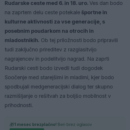
Rudarske ceste med 6. in 18. uro.
Ves dan bodo
na zaprtem delu ceste potekale
športne in
kulturne aktivnosti za vse generacije, s
posebnim poudarkom na otrocih in
mladostnikih.
Ob tej priložnosti bodo pripravili
tudi zaključno prireditev z razglasitvijo
nagrajencev in podelitvijo nagrad. Na zaprti
Rudarski cesti bodo izvedli tudi dogodek
Soočenje med starejšimi in mladimi, kjer bodo
spodbujali medgeneracijski dialog ter skupno
razmišljanje o rešitvah za boljšo mobilnost v
prihodnosti.
🎁
1 mesec brezplačno!
Beri brez oglasov