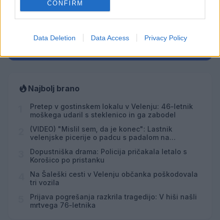
CONFIRM
Večer pesmi Đorđa Balaševića
AVG
7
20:00
Data Deletion
Data Access
Privacy Policy
Vsi dogodki →
Najbolj brano
Pretep v gostinskem lokalu v Velenju: 46-letnik
1
moškega udaril s steklenico in ga zabodel
(VIDEO) "Mislil sem, da je konec": Lastnik
2
velenjske picerije o padcu s padalom na
Hrvaškem
Dopustniška drama: Policija pričakala letalo s
3
Korošico po pristanku
Na Šaleški cesti v Velenju občanka poškodovala
4
tri vozila
Prijava pogrešanja razkrila tragedijo: V hiši našli
5
mrtvega 76-letnika