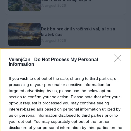
7. avgust 2026
Dež bo prekinil vročinski val, a le za
kratek čas
7. avgust 2026
Velenjčan -
Do Not Process My Personal
Jutrišnje Sobotne lutkarije vabijo
Information
otroke na predstavo "Fuj, gosenica!"
7. avgust 2026
If you wish to opt-out of the sale, sharing to third parties, or
processing of your personal or sensitive information for
targeted advertising by us, please use the below opt-out
section to confirm your selection. Please note that after your
Danes bo na travniku pri domu Kulture
opt-out request is processed you may continue seeing
nastopila skupina Ringlšpil
interest-based ads based on personal information utilized by
7. avgust 2026
us or personal information disclosed to third parties prior to
your opt-out. You may separately opt-out of the further
disclosure of your personal information by third parties on the