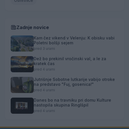
Osmrtnice
Zadnje novice
Kam čez vikend v Velenju: K obisku vabi
Poletni bolšji sejem
pred 3 urami
Dež bo prekinil vročinski val, a le za
kratek čas
pred 4 urami
Jutrišnje Sobotne lutkarije vabijo otroke
na predstavo "Fuj, gosenica!"
pred 4 urami
Danes bo na travniku pri domu Kulture
nastopila skupina Ringlšpil
pred 4 urami