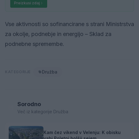
Preizkusi zdaj
Vse aktivnosti so sofinancirane s strani Ministrstva
za okolje, podnebje in energijo – Sklad za
podnebne spremembe.
Družba
KATEGORIJE
Sorodno
Več iz kategorije Družba
Kam čez vikend v Velenju: K obisku
vabi Poletni bolšji sejem