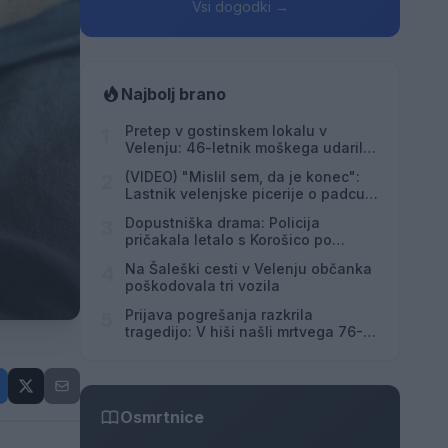
Vsi dogodki →
Najbolj brano
Pretep v gostinskem lokalu v
1
Velenju: 46-letnik moškega udaril s
steklenico in ga zabodel
(VIDEO) "Mislil sem, da je konec":
2
Lastnik velenjske picerije o padcu s
padalom na Hrvaškem
Dopustniška drama: Policija
3
pričakala letalo s Korošico po
pristanku
Na Šaleški cesti v Velenju občanka
4
poškodovala tri vozila
Prijava pogrešanja razkrila
5
tragedijo: V hiši našli mrtvega 76-
letnika
Osmrtnice