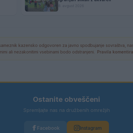
8. avgust 2026
ameznik kazensko odgovoren za javno spodbujanje sovraštva, nasil
tornimi ali nezakonitimi vsebinami bodo odstranjeni.
Pravila komentir
Ostanite obveščeni
Spremljajte nas na družbenih omrežjih
Facebook
Instagram