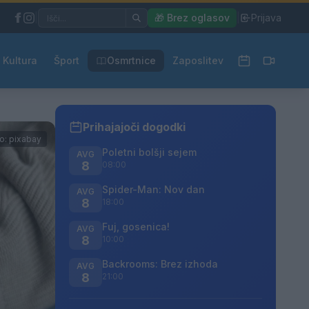
|
🎁 Brez oglasov
|
Prijava
Kultura
Šport
Osmrtnice
Zaposlitev
Prihajajoči dogodki
o: pixabay
Poletni bolšji sejem
AVG
8
08:00
Spider-Man: Nov dan
AVG
8
18:00
Fuj, gosenica!
AVG
8
10:00
Backrooms: Brez izhoda
AVG
8
21:00