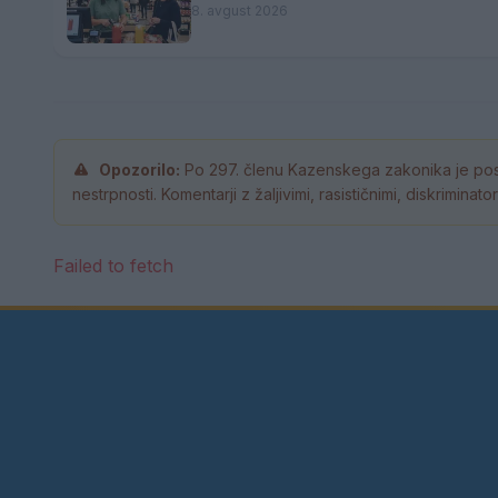
8. avgust 2026
Opozorilo:
Po 297. členu Kazenskega zakonika je pos
nestrpnosti. Komentarji z žaljivimi, rasističnimi, diskrimina
Failed to fetch