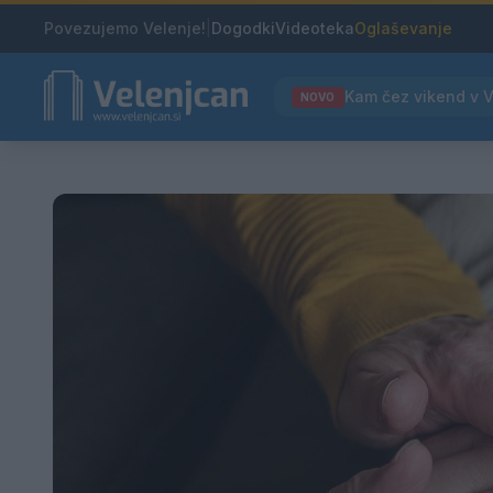
Povezujemo Velenje!
|
Dogodki
Videoteka
Oglaševanje
NOVO