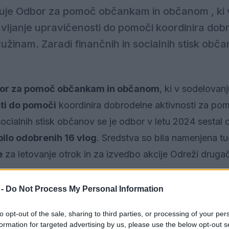
eluje Odbor za pomoč občankam in občanom , ki 
vljanje upravičenosti do pomoči koordinira dob
žinam. Zaradi finančnih in socialnih stisk obča
or za pomoč občankam in občanom
, ki v sodelovanj
ti do pomoči
koordinira dobrodelne aktivnosti za po
ocialnih stisk občanov se je odbor v letu 2024 sestal 
bilo odobrenih 16 vlog
. Sredstva so bila namenjena tu
e
za letovanje otrok in za izvedbo akcije Odreži druga
moči je zaradi povišanih stroškov toplote iz daljinske
 -
Do Not Process My Personal Information
l tudi
vloge občanov, katerih prihodki so za 30 % p
to opt-out of the sale, sharing to third parties, or processing of your per
 pomoči in energijskega dodatka
. Tako sta pomoč za
formation for targeted advertising by us, please use the below opt-out s