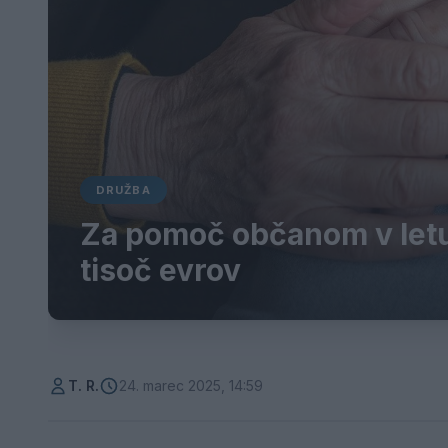
DRUŽBA
Za pomoč občanom v letu
tisoč evrov
T. R.
24. marec 2025, 14:59