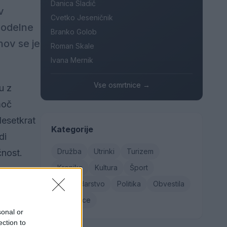
Danica Sladič
v
Cvetko Jeseničnik
rodelne
Branko Golob
nov se je
Roman Skale
Ivana Mernik
Vse osmrtnice →
u z
moč
desetkrat
Kategorije
di
Družba
Utrinki
Turizem
čnost.
Kronika
Kultura
Šport
ga
Gospodarstvo
Politika
Obvestila
resegali
Osmrtnice
sonal or
 plačilo
ection to