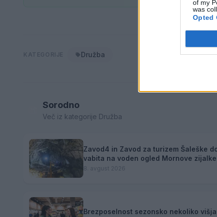
of my P
was col
Opted 
Družba
KATEGORIJE
Sorodno
Več iz kategorije Družba
Zavod4 in Zavod za turizem Šaleške do
vabita na voden ogled Mornove zijalke
8. avgust 2026
Brezposelnost sezonsko nekoliko višja