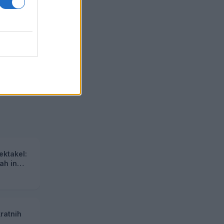
ektakel:
ah in
kratnih