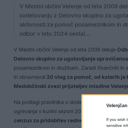
V Mestni občini Velenje od leta 2009 d
sodelovanju z Delovno skupino za ugota
aktivnosti za pomoč posameznikom in dru
odbor v letu 2024 sestal...
V Mestni občini Velenje od leta 2009 deluje
Odb
Delovno skupino za ugotavljanje upravičenos
posameznikom in družinam. Zaradi finančnih in s
in obravnaval
20 vlog za pomoč, od katerih je 
Medobčinski zvezi prijateljev mladine Velenj
Na podlagi pravilnika o dodeljevanju denarne po
Velenjčan
ogrevanja v kurilni sezoni 2024 odbor obravnava
If you wish 
cenzus za pridobitev redne izredne denarne
sensitive in