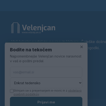
Vaš lokalni portal za novice iz Velenja, Šaleške doline
×
okolice. Aktualne novice, šport, kultura, dogodki.
Bodite na tekočem
Najpomembnejše Velenjčan novice naravnost
Povezujemo Velenje.
v vaš e-poštni predal.
Strinjam se s prejemanjem e-novic in z
obdelavo
osebnih podatkov
.
Prijavi me