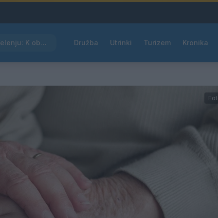
Kam čez vikend v Velenju: K obisku vabi Poletni bolšji sejem
Družba
Utrinki
Turizem
Kronika
Fot