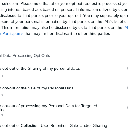
r selection. Please note that after your opt-out request is processed y
eing interest-based ads based on personal information utilized by us or
disclosed to third parties prior to your opt-out. You may separately opt-
.596,48 evra. Porabljenih je bilo
27.344 evrov
, najve
losure of your personal information by third parties on the IAB’s list of
ogrevanje, nakup hrane in osnovnih življenjskih potreb
. This information may also be disclosed by us to third parties on the
IA
Participants
that may further disclose it to other third parties.
ramov. Ob koncu leta je bilo na podračunu za dobrodel
l Data Processing Opt Outs
je rezultat usklajenega delovanja različnih institucij 
o opt-out of the Sharing of my personal data.
alno delo Savinjsko-šaleška, Rdečemu križu Slovenije 
In
prijateljev mladine Velenje ter Župnijski Karitas Vele
 stiski.
o opt-out of the Sale of my Personal Data.
In
to opt-out of processing my Personal Data for Targeted
ing.
In
Preizku
o opt-out of Collection, Use, Retention, Sale, and/or Sharing