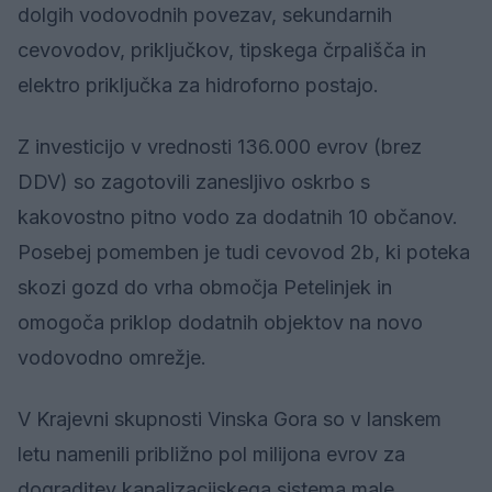
dolgih vodovodnih povezav, sekundarnih
cevovodov, priključkov, tipskega črpališča in
elektro priključka za hidroforno postajo.
Z investicijo v vrednosti 136.000 evrov (brez
DDV) so zagotovili zanesljivo oskrbo s
kakovostno pitno vodo za dodatnih 10 občanov.
Posebej pomemben je tudi cevovod 2b, ki poteka
skozi gozd do vrha območja Petelinjek in
omogoča priklop dodatnih objektov na novo
vodovodno omrežje.
V Krajevni skupnosti Vinska Gora so v lanskem
letu namenili približno pol milijona evrov za
dograditev kanalizacijskega sistema male