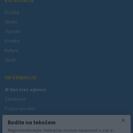
KATEGORIJE
Družba
Utrinki
Turizem
Kronika
Kultura
Šport
INFORMACIJE
🎁 Beri brez oglasov
Zasebnost
Pogoji uporabe
Piškotki
×
Bodite na tekočem
Oglaševanje
Najpomembnejše Velenjčan novice naravnost v vaš e-