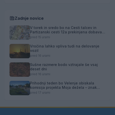
Zadnje novice
V torek in sredo bo na Cesti talcev in
Partizanski cesti 12a prekinjena dobava
toplotne energije
pred 15 urami
Vročina lahko vpliva tudi na delovanje
vozil
pred 16 urami
Sušne razmere bodo vztrajale še vsaj
deset dni
pred 16 urami
Prihodnji teden bo Velenje obiskala
komisija projekta Moja dežela – znak
gostoljubnosti
pred 17 urami