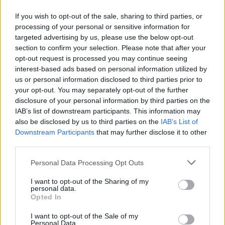
If you wish to opt-out of the sale, sharing to third parties, or
Opozorilo:
Po 297. členu Kazenskega zakonika je
processing of your personal or sensitive information for
posameznik kazensko odgovoren za javno spodbujanje
targeted advertising by us, please use the below opt-out
sovraštva, nasilja ali nestrpnosti. Komentarji z žaljivimi,
section to confirm your selection. Please note that after your
rasističnimi, diskriminatornimi ali nezakonitimi vsebinami
opt-out request is processed you may continue seeing
bodo odstranjeni.
Pravila komentiranja →
interest-based ads based on personal information utilized by
us or personal information disclosed to third parties prior to
your opt-out. You may separately opt-out of the further
Failed to fetch
disclosure of your personal information by third parties on the
IAB’s list of downstream participants. This information may
Prihajajoči dogodki
also be disclosed by us to third parties on the
IAB’s List of
Downstream Participants
that may further disclose it to other
Pesem kita grbavca
AVG
third parties.
7
18:00
Personal Data Processing Opt Outs
Smrt Robina Hooda
AVG
7
20:30
I want to opt-out of the Sharing of my
personal data.
Aktivne poletne počitnice z ustvarjalci Studia
AVG
Opted In
Spin
7
08:00
I want to opt-out of the Sale of my
Personal Data.
Večer pesmi Đorđa Balaševića
AVG