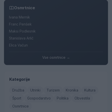
Osmrtnice
Ivana Mernik
Franc Penšek
Maksi Podlesnik
Stanislava Arlič
Elica Vačun
Vse osmrtnice →
Kategorije
Družba
Utrinki
Turizem
Kronika
Kultura
Šport
Gospodarstvo
Politika
Obvestila
Osmrtnice