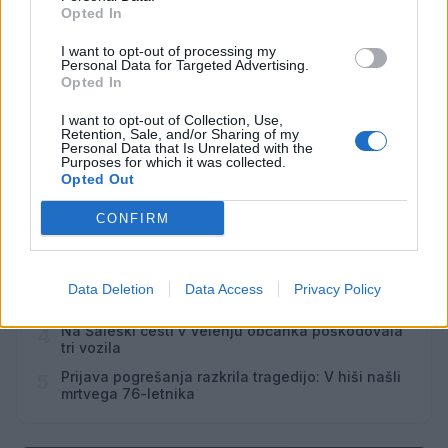
Opted In
7
20:00
I want to opt-out of processing my
Personal Data for Targeted Advertising.
Vsi dogodki →
Opted In
I want to opt-out of Collection, Use,
Retention, Sale, and/or Sharing of my
Personal Data that Is Unrelated with the
Najbolj brano
Purposes for which it was collected.
Opted Out
Pretep v gostinskem lokalu v Velenju: 46-letnik
1
moškega udaril s steklenico in ga zabodel
CONFIRM
(VIDEO) "Mislil sem, da je konec": Lastnik
2
velenjske picerije o padcu s padalom na
Hrvaškem
Dopustniška drama: Policija pričakala letalo s
3
Data Deletion
Data Access
Privacy Policy
Korošico po pristanku
Na Šaleški cesti v Velenju občanka poškodovala
4
tri vozila
Prijava pogrešanja razkrila tragedijo: V hiši našli
5
mrtvega 76-letnika