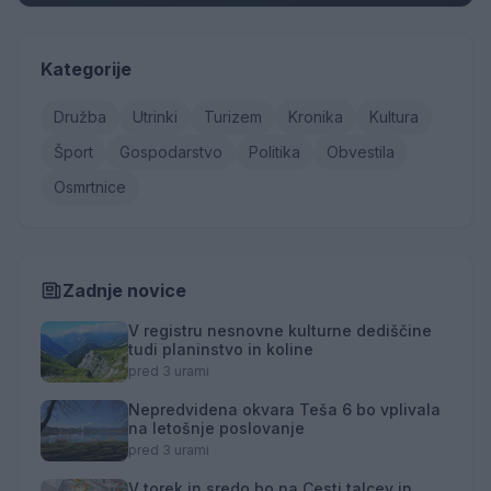
Kategorije
Družba
Utrinki
Turizem
Kronika
Kultura
Šport
Gospodarstvo
Politika
Obvestila
Osmrtnice
Zadnje novice
V registru nesnovne kulturne dediščine
tudi planinstvo in koline
pred 3 urami
Nepredvidena okvara Teša 6 bo vplivala
na letošnje poslovanje
pred 3 urami
V torek in sredo bo na Cesti talcev in