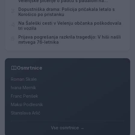
velenjske picerije o padcu s padalom na
Hrvaškem
Dopustniška drama: Policija pričakala letalo s
3
Korošico po pristanku
Na Šaleški cesti v Velenju občanka poškodovala
4
tri vozila
Prijava pogrešanja razkrila tragedijo: V hiši našli
5
mrtvega 76-letnika
Osmrtnice
Roman Skale
Ivana Mernik
Franc Penšek
Maksi Podlesnik
Stanislava Arlič
Vse osmrtnice →