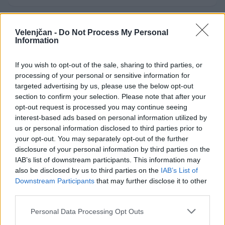
Prihodnji teden bo Velenje obiskala
Velenjčan -
Do Not Process My Personal
komisija projekta Moja dežela – znak
Information
gostoljubnosti
6. avgust 2026
If you wish to opt-out of the sale, sharing to third parties, or
processing of your personal or sensitive information for
targeted advertising by us, please use the below opt-out
section to confirm your selection. Please note that after your
opt-out request is processed you may continue seeing
Opozorilo:
Po 297. členu Kazenskega zakonika je
interest-based ads based on personal information utilized by
us or personal information disclosed to third parties prior to
posameznik kazensko odgovoren za javno spodbujanje
your opt-out. You may separately opt-out of the further
sovraštva, nasilja ali nestrpnosti. Komentarji z žaljivimi,
disclosure of your personal information by third parties on the
rasističnimi, diskriminatornimi ali nezakonitimi vsebinami
IAB’s list of downstream participants. This information may
bodo odstranjeni.
Pravila komentiranja →
also be disclosed by us to third parties on the
IAB’s List of
Downstream Participants
that may further disclose it to other
third parties.
Failed to fetch
Personal Data Processing Opt Outs
Prihajajoči dogodki