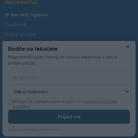
INFORMACIJE
🎁 Beri brez oglasov
Zasebnost
Pogoji uporabe
×
Piškotki
Bodite na tekočem
Oglaševanje
Najpomembnejše Velenjčan novice naravnost v vaš e-
poštni predal.
Kontakt
Pravila nagradnih iger
Pravila volilne kampanje
Strinjam se s prejemanjem e-novic in z
obdelavo osebnih
podatkov
.
© 2026 Velenjčan. Vse pravice pridržane.
Prijavi me
KN MEDIA d.o.o.
Odjava z enim klikom kadarkoli.