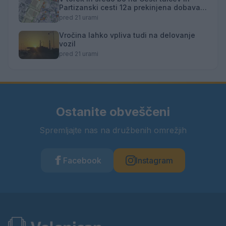
Partizanski cesti 12a prekinjena dobava
toplotne energije
pred 21 urami
Vročina lahko vpliva tudi na delovanje
vozil
pred 21 urami
Ostanite obveščeni
Spremljajte nas na družbenih omrežjih
Facebook
Instagram