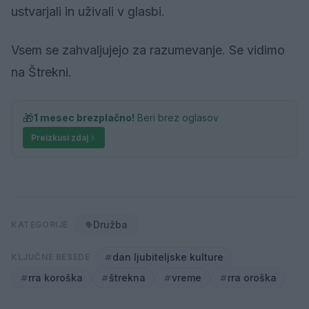
ustvarjali in uživali v glasbi.
Vsem se zahvaljujejo za razumevanje. Se vidimo
na Štrekni.
🎁
1 mesec brezplačno!
Beri brez oglasov
Preizkusi zdaj
Družba
KATEGORIJE
dan ljubiteljske kulture
KLJUČNE BESEDE
rra koroška
štrekna
vreme
rra oroška