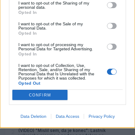
I want to opt-out of the Sharing of my
Pesem kita grbavca
AVG
personal data.
7
18:00
Opted In
Smrt Robina Hooda
AVG
I want to opt-out of the Sale of my
7
20:30
Personal Data.
Opted In
Aktivne poletne počitnice z ustvarjalci Studia
AVG
Spin
7
I want to opt-out of processing my
Personal Data for Targeted Advertising.
08:00
Opted In
Večer pesmi Đorđa Balaševića
AVG
7
20:00
I want to opt-out of Collection, Use,
Retention, Sale, and/or Sharing of my
Personal Data that Is Unrelated with the
Purposes for which it was collected.
Vsi dogodki →
Opted Out
CONFIRM
Najbolj brano
Data Deletion
Data Access
Privacy Policy
Pretep v gostinskem lokalu v Velenju: 46-letnik
1
moškega udaril s steklenico in ga zabodel
(VIDEO) "Mislil sem, da je konec": Lastnik
2