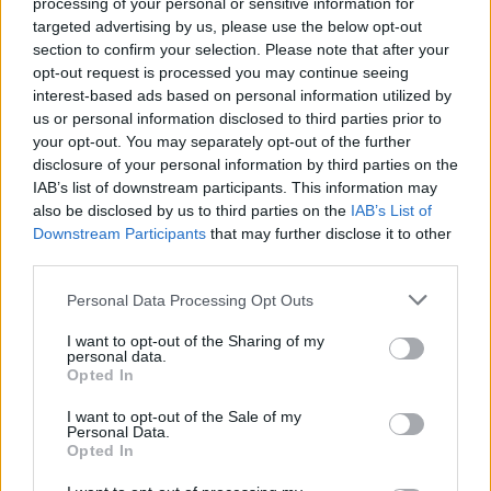
processing of your personal or sensitive information for
bodo odstranjeni.
Pravila komentiranja →
targeted advertising by us, please use the below opt-out
section to confirm your selection. Please note that after your
opt-out request is processed you may continue seeing
Failed to fetch
interest-based ads based on personal information utilized by
us or personal information disclosed to third parties prior to
Prihajajoči dogodki
your opt-out. You may separately opt-out of the further
disclosure of your personal information by third parties on the
Srečanje članov Gobarskega društva Marauh
AVG
IAB’s list of downstream participants. This information may
Velenje
6
also be disclosed by us to third parties on the
IAB’s List of
18:00
Downstream Participants
that may further disclose it to other
Aktivne poletne počitnice z ustvarjalci Studia
AVG
third parties.
Spin
6
08:00
Personal Data Processing Opt Outs
Moč branja: Beremo pod krošnjami
AVG
6
19:00
I want to opt-out of the Sharing of my
personal data.
Opted In
Pesem kita grbavca
AVG
7
18:00
I want to opt-out of the Sale of my
Personal Data.
Opted In
Vsi dogodki →