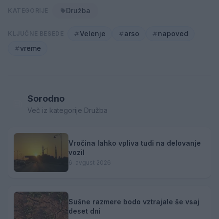
Družba
KATEGORIJE
Velenje
arso
napoved
KLJUČNE BESEDE
vreme
Sorodno
Več iz kategorije Družba
Vročina lahko vpliva tudi na delovanje
vozil
6. avgust 2026
Sušne razmere bodo vztrajale še vsaj
deset dni