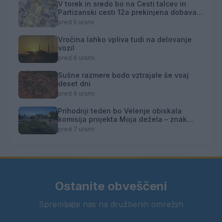
V torek in sredo bo na Cesti talcev in
Partizanski cesti 12a prekinjena dobava
toplotne energije
pred 5 urami
Vročina lahko vpliva tudi na delovanje
vozil
pred 6 urami
Sušne razmere bodo vztrajale še vsaj
deset dni
pred 6 urami
Prihodnji teden bo Velenje obiskala
komisija projekta Moja dežela – znak
gostoljubnosti
pred 7 urami
Ostanite obveščeni
Spremljajte nas na družbenih omrežjih