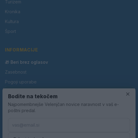
Turizem
Kronika
Kultura
Šport
INFORMACIJE
🎁 Beri brez oglasov
Zasebnost
Pogoji uporabe
×
Piškotki
Bodite na tekočem
Oglaševanje
Najpomembnejše Velenjčan novice naravnost v vaš e-
poštni predal.
Kontakt
Pravila nagradnih iger
Pravila volilne kampanje