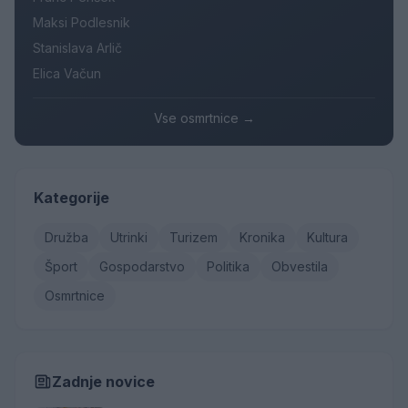
Maksi Podlesnik
Stanislava Arlič
Elica Vačun
Vse osmrtnice →
Kategorije
Družba
Utrinki
Turizem
Kronika
Kultura
Šport
Gospodarstvo
Politika
Obvestila
Osmrtnice
Zadnje novice