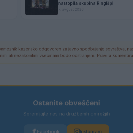
nastopila skupina Ringlšpil
7. avgust 2026
ameznik kazensko odgovoren za javno spodbujanje sovraštva, nasil
tornimi ali nezakonitimi vsebinami bodo odstranjeni.
Pravila komentir
Ostanite obveščeni
Spremljajte nas na družbenih omrežjih
Facebook
Instagram