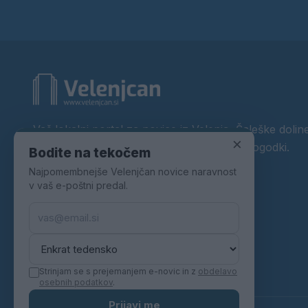
Vaš lokalni portal za novice iz Velenja, Šaleške doline
×
okolice. Aktualne novice, šport, kultura, dogodki.
Bodite na tekočem
Najpomembnejše Velenjčan novice naravnost
Povezujemo Velenje.
v vaš e-poštni predal.
Strinjam se s prejemanjem e-novic in z
obdelavo
osebnih podatkov
.
Prijavi me