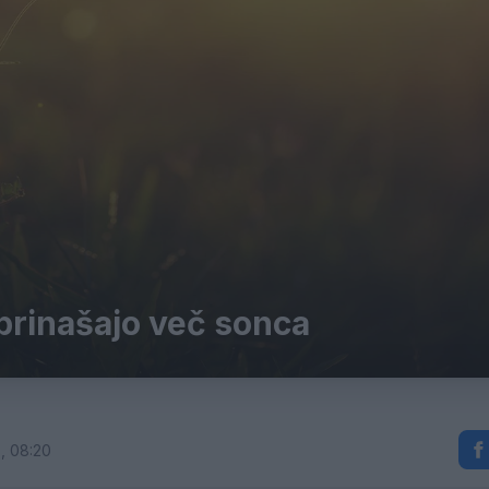
 prinašajo več sonca
, 08:20