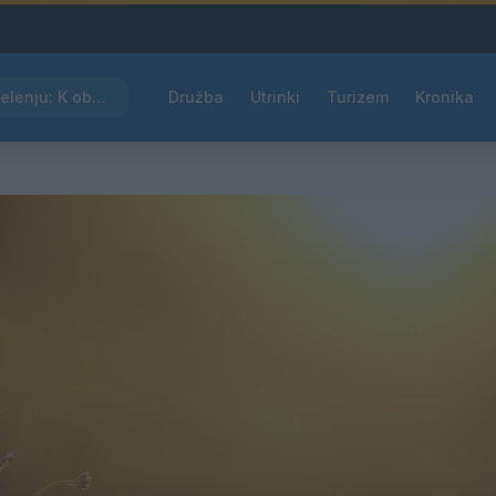
Kam čez vikend v Velenju: K obisku vabi Poletni bolšji sejem
Družba
Utrinki
Turizem
Kronika