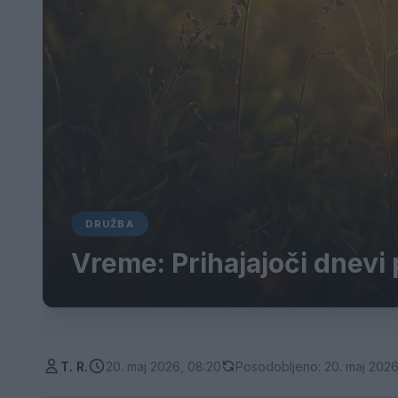
DRUŽBA
Vreme: Prihajajoči dnevi
T. R.
20. maj 2026, 08:20
Posodobljeno: 20. maj 2026