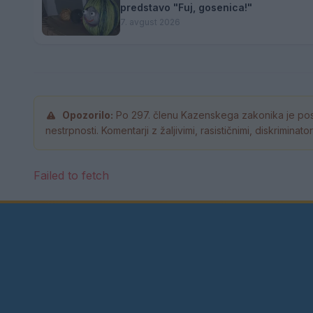
predstavo "Fuj, gosenica!"
7. avgust 2026
Opozorilo:
Po 297. členu Kazenskega zakonika je pos
nestrpnosti. Komentarji z žaljivimi, rasističnimi, diskrimina
Failed to fetch