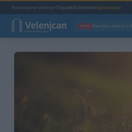
Povezujemo Velenje!
|
Dogodki
Videoteka
Oglaševanje
NOVO