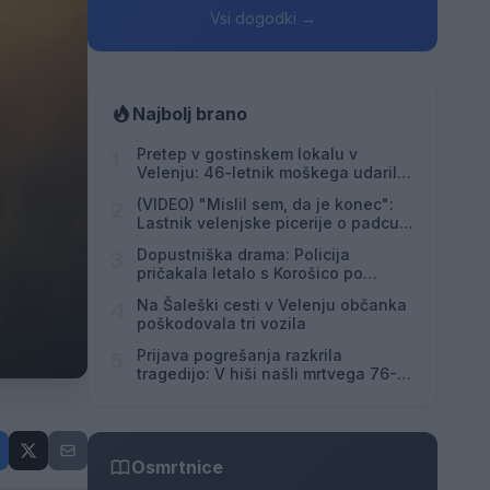
Vsi dogodki →
Najbolj brano
Pretep v gostinskem lokalu v
1
Velenju: 46-letnik moškega udaril s
steklenico in ga zabodel
(VIDEO) "Mislil sem, da je konec":
2
Lastnik velenjske picerije o padcu s
padalom na Hrvaškem
Dopustniška drama: Policija
3
pričakala letalo s Korošico po
pristanku
Na Šaleški cesti v Velenju občanka
4
poškodovala tri vozila
Prijava pogrešanja razkrila
5
tragedijo: V hiši našli mrtvega 76-
letnika
Osmrtnice