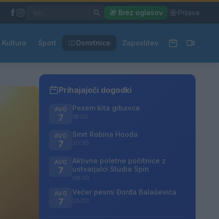
|
🎁 Brez oglasov
|
Prijava
Kultura
Šport
Osmrtnice
Zaposlitev
Prihajajoči dogodki
Pesem kita grbavca
AVG
7
18:00
Smrt Robina Hooda
AVG
7
20:30
Aktivne poletne počitnice z
AVG
ustvarjalci Studia Spin
7
08:00
Večer pesmi Đorđa Balaševića
AVG
7
20:00