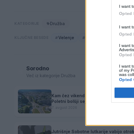
I want t
Opted 
Družba
KATEGORIJE
I want t
Opted 
Velenje
arso
napoved
KLJUČNE BESEDE
I want 
Advertis
Opted 
I want t
Sorodno
of my P
was col
Več iz kategorije Družba
Opted 
Kam čez vikend v Velenju: K obisku vab
Poletni bolšji sejem
7. avgust 2026
Jutrišnje Sobotne lutkarije vabijo otro