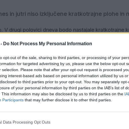
 in jutri niso izključene kratkotrajne plohe in 
. V drugi polovici dneva bodo nastajale kratkotrajne k
emperature bodo od 19 do 24 °C.
 -
Do Not Process My Personal Information
ekaj spremenljive kopaste oblačnosti, popoldne ni p
to opt-out of the sale, sharing to third parties, or processing of your per
formation for targeted advertising by us, please use the below opt-out s
 severnih smeri. Najnižje jutranje temperature bodo od
r selection. Please note that after your opt-out request is processed y
 26 °C.
eing interest-based ads based on personal information utilized by us or
disclosed to third parties prior to your opt-out. You may separately opt-
losure of your personal information by third parties on the IAB’s list of
 jasno s šibko burjo. Drugod bo večinoma sončno z o
. This information may also be disclosed by us to third parties on the
IA
hodni veter.
Participants
that may further disclose it to other third parties.
l Data Processing Opt Outs