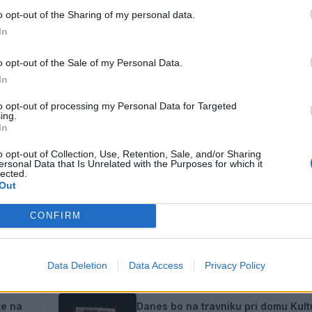
o opt-out of the Sharing of my personal data.
In
o opt-out of the Sale of my Personal Data.
In
vreme
to opt-out of processing my Personal Data for Targeted
ing.
In
o opt-out of Collection, Use, Retention, Sale, and/or Sharing
ersonal Data that Is Unrelated with the Purposes for which it
lected.
Out
CONFIRM
i
Dež bo prekinil vročinski val, a le z
čas
7. avgust 2026
Data Deletion
Data Access
Privacy Policy
ke na
Danes bo na travniku pri domu Kult