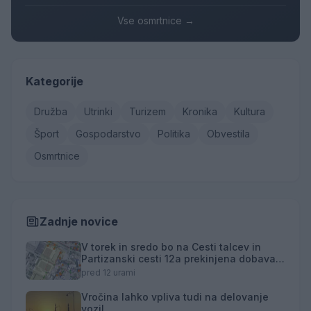
Vse osmrtnice →
Kategorije
Družba
Utrinki
Turizem
Kronika
Kultura
Šport
Gospodarstvo
Politika
Obvestila
Osmrtnice
Zadnje novice
V torek in sredo bo na Cesti talcev in
Partizanski cesti 12a prekinjena dobava
toplotne energije
pred 12 urami
Vročina lahko vpliva tudi na delovanje
vozil