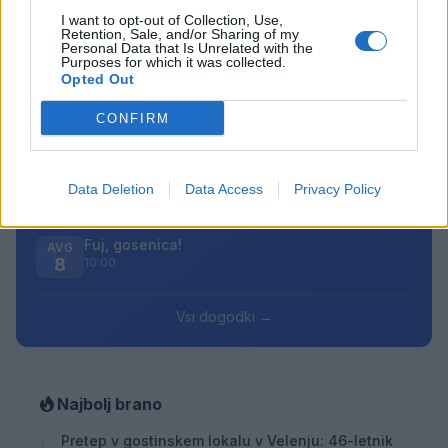
Failed to fetch
I want to opt-out of Collection, Use,
Retention, Sale, and/or Sharing of my
Prihajajoči dogodki
Personal Data that Is Unrelated with the
Purposes for which it was collected.
Opted Out
Pesem kita grbavca
AVG
7
18:00
CONFIRM
Smrt Robina Hooda
AVG
7
20:30
Data Deletion
Data Access
Privacy Policy
Večer pesmi Đorđa Balaševića
AVG
7
20:00
Fuj, gosenica!
AVG
8
10:00
Vsi dogodki →
Najbolj brano
Pretep v gostinskem lokalu v Velenju: 46-letnik
1