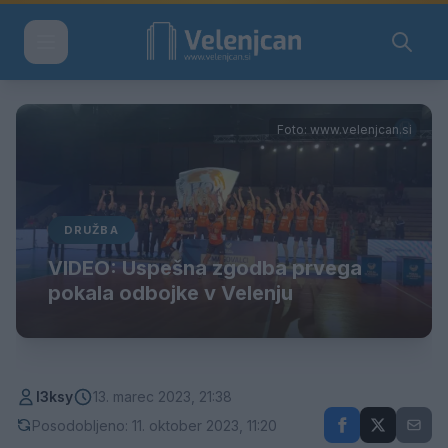
Foto: www.velenjcan.si
DRUŽBA
VIDEO: Uspešna zgodba prvega
pokala odbojke v Velenju
l3ksy
13. marec 2023, 21:38
Posodobljeno: 11. oktober 2023, 11:20