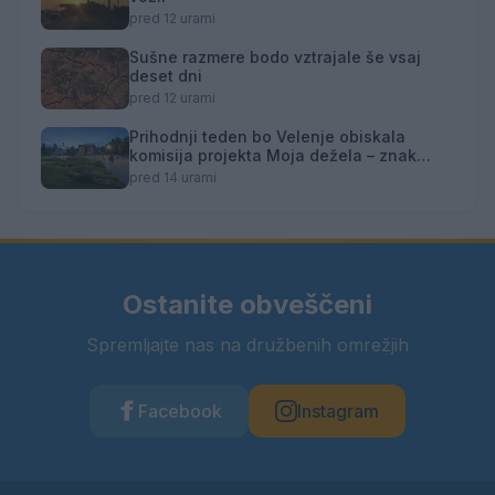
pred 12 urami
Sušne razmere bodo vztrajale še vsaj
deset dni
pred 12 urami
Prihodnji teden bo Velenje obiskala
komisija projekta Moja dežela – znak
gostoljubnosti
pred 14 urami
Ostanite obveščeni
Spremljajte nas na družbenih omrežjih
Facebook
Instagram