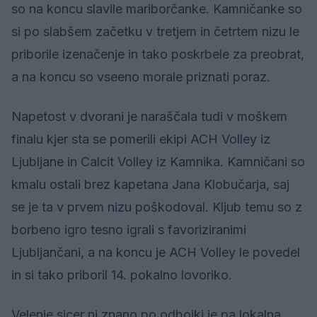
so na koncu slavile mariborčanke. Kamničanke so
si po slabšem začetku v tretjem in četrtem nizu le
priborile izenačenje in tako poskrbele za preobrat,
a na koncu so vseeno morale priznati poraz.
Napetost v dvorani je naraščala tudi v moškem
finalu kjer sta se pomerili ekipi ACH Volley iz
Ljubljane in Calcit Volley iz Kamnika. Kamničani so
kmalu ostali brez kapetana Jana Klobučarja, saj
se je ta v prvem nizu poškodoval. Kljub temu so z
borbeno igro tesno igrali s favoriziranimi
Ljubljančani, a na koncu je ACH Volley le povedel
in si tako priboril 14. pokalno lovoriko.
Velenje sicer ni znano po odbojki je pa lokalna