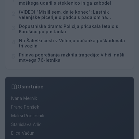
moškega udaril s steklenico in ga zabodel
(VIDEO) "Mislil sem, da je konec": Lastnik
2
velenjske picerije o padcu s padalom na
Hrvaškem
Dopustniška drama: Policija pričakala letalo s
3
Korošico po pristanku
Na Šaleški cesti v Velenju občanka poškodovala
4
tri vozila
Prijava pogrešanja razkrila tragedijo: V hiši našli
5
mrtvega 76-letnika
Osmrtnice
Ivana Mernik
Franc Penšek
Maksi Podlesnik
Stanislava Arlič
Elica Vačun