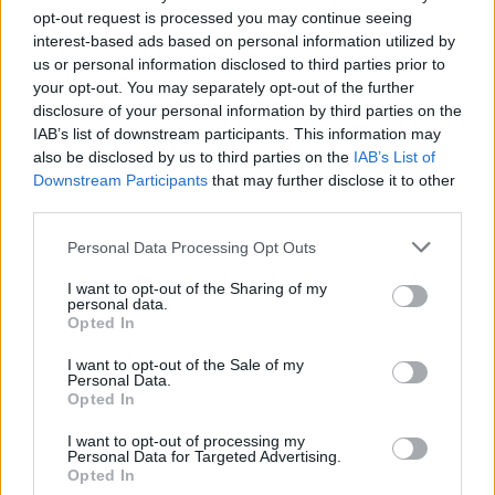
Prihodnji teden bo Velenje obiskala
opt-out request is processed you may continue seeing
komisija projekta Moja dežela – znak
interest-based ads based on personal information utilized by
gostoljubnosti
6. avgust 2026
us or personal information disclosed to third parties prior to
your opt-out. You may separately opt-out of the further
disclosure of your personal information by third parties on the
IAB’s list of downstream participants. This information may
Ob povečanem številu podtaknjenih
also be disclosed by us to third parties on the
IAB’s List of
požarov pozivi občanom k takojšnjemu
obveščanju policije
Downstream Participants
that may further disclose it to other
6. avgust 2026
third parties.
Personal Data Processing Opt Outs
I want to opt-out of the Sharing of my
personal data.
Opted In
Opozorilo:
Po 297. členu Kazenskega zakonika je
posameznik kazensko odgovoren za javno spodbujanje
I want to opt-out of the Sale of my
sovraštva, nasilja ali nestrpnosti. Komentarji z žaljivimi,
Personal Data.
Opted In
rasističnimi, diskriminatornimi ali nezakonitimi vsebinami
bodo odstranjeni.
Pravila komentiranja →
I want to opt-out of processing my
Personal Data for Targeted Advertising.
Opted In