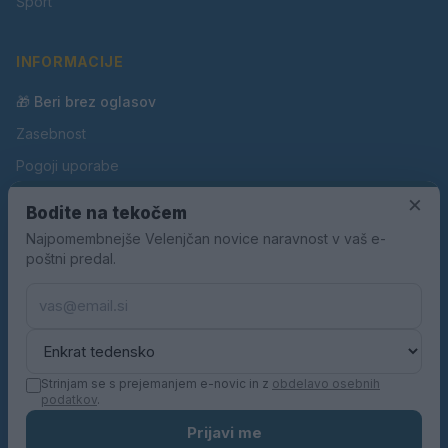
Šport
INFORMACIJE
🎁 Beri brez oglasov
Zasebnost
Pogoji uporabe
×
Piškotki
Bodite na tekočem
Oglaševanje
Najpomembnejše Velenjčan novice naravnost v vaš e-
poštni predal.
Kontakt
Pravila nagradnih iger
Pravila volilne kampanje
Strinjam se s prejemanjem e-novic in z
obdelavo osebnih
podatkov
.
© 2026 Velenjčan. Vse pravice pridržane.
Prijavi me
KN MEDIA d.o.o.