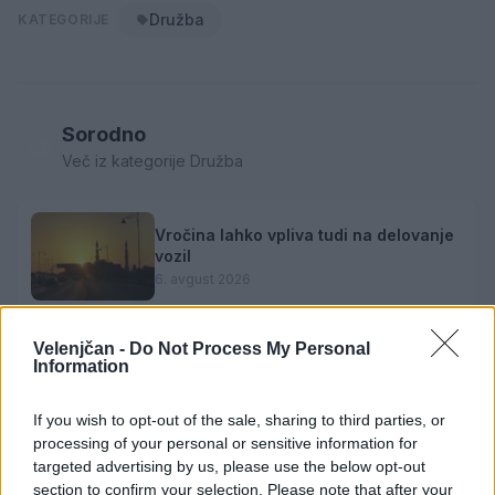
Družba
KATEGORIJE
Sorodno
Več iz kategorije Družba
Vročina lahko vpliva tudi na delovanje
vozil
6. avgust 2026
Velenjčan -
Do Not Process My Personal
Information
Sušne razmere bodo vztrajale še vsaj
deset dni
6. avgust 2026
If you wish to opt-out of the sale, sharing to third parties, or
processing of your personal or sensitive information for
targeted advertising by us, please use the below opt-out
section to confirm your selection. Please note that after your