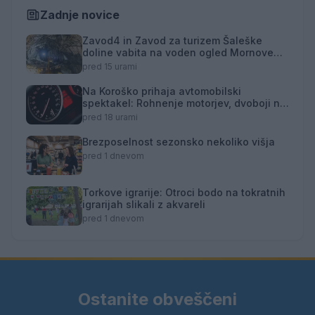
Zadnje novice
Zavod4 in Zavod za turizem Šaleške
doline vabita na voden ogled Mornove
zijalke
pred 15 urami
Na Koroško prihaja avtomobilski
spektakel: Rohnenje motorjev, dvoboji na
progah in atraktivni Car Meet
pred 18 urami
Brezposelnost sezonsko nekoliko višja
pred 1 dnevom
Torkove igrarije: Otroci bodo na tokratnih
igrarijah slikali z akvareli
pred 1 dnevom
Ostanite obveščeni