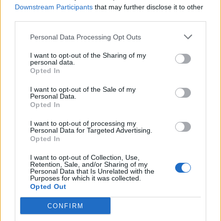
Downstream Participants
that may further disclose it to other
Vsi dogodki →
third parties.
Personal Data Processing Opt Outs
Najbolj brano
I want to opt-out of the Sharing of my
personal data.
Pretep v gostinskem lokalu v Velenju: 46-letnik
Opted In
1
moškega udaril s steklenico in ga zabodel
I want to opt-out of the Sale of my
(VIDEO) "Mislil sem, da je konec": Lastnik
2
Personal Data.
velenjske picerije o padcu s padalom na
Opted In
Hrvaškem
Dopustniška drama: Policija pričakala letalo s
3
I want to opt-out of processing my
Korošico po pristanku
Personal Data for Targeted Advertising.
Na Šaleški cesti v Velenju občanka poškodovala
Opted In
4
tri vozila
I want to opt-out of Collection, Use,
Prijava pogrešanja razkrila tragedijo: V hiši našli
5
Retention, Sale, and/or Sharing of my
mrtvega 76-letnika
Personal Data that Is Unrelated with the
Purposes for which it was collected.
Opted Out
CONFIRM
Osmrtnice