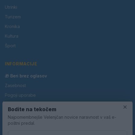
Utrinki
Turizem
Kronika
Kultura
Šport
INFORMACIJE
🎁 Beri brez oglasov
Zasebnost
Pogoji uporabe
×
Piškotki
Bodite na tekočem
Oglaševanje
Najpomembnejše Velenjčan novice naravnost v vaš e-
poštni predal.
Kontakt
Pravila nagradnih iger