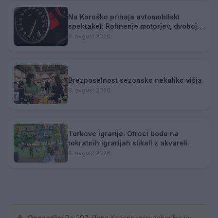
Na Koroško prihaja avtomobilski
spektakel: Rohnenje motorjev, dvoboji
na progah in atraktivni Car Meet
8. avgust 2026
Brezposelnost sezonsko nekoliko višja
8. avgust 2026
Torkove igrarije: Otroci bodo na
tokratnih igrarijah slikali z akvareli
8. avgust 2026
Opozorilo:
Po 297. členu Kazenskega zakonika je