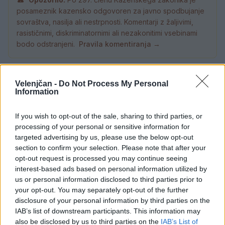
posameznik kazensko odgovoren za javno spodbujanje
sovraštva, nasilja ali nestrpnosti. Komentarji z žaljivimi,
rasističnimi, diskriminatornimi ali nezakonitimi vsebinami
bodo odstranjeni.
Pravila komentiranja →
Failed to fetch
Velenjčan -
Do Not Process My Personal
Information
Prihajajoči dogodki
If you wish to opt-out of the sale, sharing to third parties, or
Odiseja
AVG
9
19:00
processing of your personal or sensitive information for
targeted advertising by us, please use the below opt-out
Obišči Vilo Čira-Čara
AVG
section to confirm your selection. Please note that after your
9
10:00
opt-out request is processed you may continue seeing
interest-based ads based on personal information utilized by
Tačke na patrulji: Dino-film
AVG
us or personal information disclosed to third parties prior to
9
16:00
your opt-out. You may separately opt-out of the further
Minute za šah z Nejcem
AVG
disclosure of your personal information by third parties on the
10
09:00
IAB’s list of downstream participants. This information may
also be disclosed by us to third parties on the
IAB’s List of