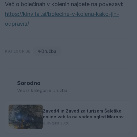
Več o bolečinah v kolenih najdete na povezavi:
https://kinvital.si/
bolecine-v-kolenu-kako-jih-
odpraviti/
Družba
KATEGORIJE
Sorodno
Več iz kategorije Družba
Zavod4 in Zavod za turizem Šaleške
doline vabita na voden ogled Mornove
zijalke
8. avgust 2026