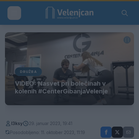
DRUŽBA
VIDEO: Nasvet pri bolečinah v
kolenih #CenterGibanjaVelenje
l3ksy
29. januar 2023, 19:41
Posodobljeno: 11. oktober 2023, 11:19