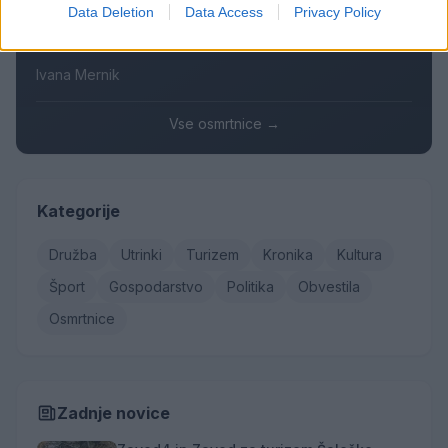
Data Deletion
Data Access
Privacy Policy
Branko Golob
Roman Skale
Ivana Mernik
Vse osmrtnice →
Kategorije
Družba
Utrinki
Turizem
Kronika
Kultura
Šport
Gospodarstvo
Politika
Obvestila
Osmrtnice
Zadnje novice