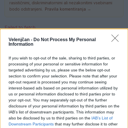
rasističnimi, diskriminatornimi ali nezakonitimi vsebinami
bodo odstranjeni.
Pravila komentiranja →
Failed to fetch
Velenjčan -
Do Not Process My Personal
Prihajajoči dogodki
Information
Poletni bolšji sejem
AVG
8
08:00
If you wish to opt-out of the sale, sharing to third parties, or
processing of your personal or sensitive information for
Spider-Man: Nov dan
AVG
targeted advertising by us, please use the below opt-out
8
18:00
section to confirm your selection. Please note that after your
Fuj, gosenica!
opt-out request is processed you may continue seeing
AVG
8
10:00
interest-based ads based on personal information utilized by
us or personal information disclosed to third parties prior to
Backrooms: Brez izhoda
AVG
your opt-out. You may separately opt-out of the further
8
21:00
disclosure of your personal information by third parties on the
IAB’s list of downstream participants. This information may
Vsi dogodki →
also be disclosed by us to third parties on the
IAB’s List of
Downstream Participants
that may further disclose it to other