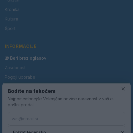
Kronika
Kultura
Šport
INFORMACIJE
🎁 Beri brez oglasov
Zasebnost
Pogoji uporabe
×
Piškotki
Bodite na tekočem
Oglaševanje
Najpomembnejše Velenjčan novice naravnost v vaš e-
poštni predal.
Kontakt
Pravila nagradnih iger
Pravila volilne kampanje