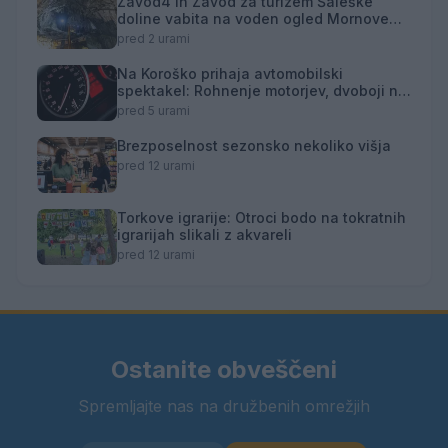
Zavod4 in Zavod za turizem Šaleške
doline vabita na voden ogled Mornove
zijalke
pred 2 urami
Na Koroško prihaja avtomobilski
spektakel: Rohnenje motorjev, dvoboji na
progah in atraktivni Car Meet
pred 5 urami
Brezposelnost sezonsko nekoliko višja
pred 12 urami
Torkove igrarije: Otroci bodo na tokratnih
igrarijah slikali z akvareli
pred 12 urami
Ostanite obveščeni
Spremljajte nas na družbenih omrežjih