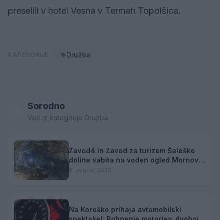
preselili v hotel Vesna v Termah Topolšica.
Družba
KATEGORIJE
Sorodno
Več iz kategorije Družba
Zavod4 in Zavod za turizem Šaleške
doline vabita na voden ogled Mornove
zijalke
8. avgust 2026
Na Koroško prihaja avtomobilski
spektakel: Rohnenje motorjev, dvoboji