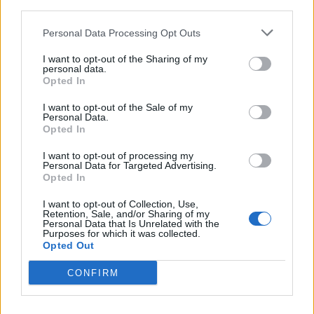
third parties.
Personal Data Processing Opt Outs
Najbolj brano
I want to opt-out of the Sharing of my
Pretep v gostinskem lokalu v Velenju: 46-letnik
1
personal data.
moškega udaril s steklenico in ga zabodel
Opted In
(VIDEO) "Mislil sem, da je konec": Lastnik
2
velenjske picerije o padcu s padalom na
I want to opt-out of the Sale of my
Hrvaškem
Personal Data.
Dopustniška drama: Policija pričakala letalo s
3
Opted In
Korošico po pristanku
I want to opt-out of processing my
Na Šaleški cesti v Velenju občanka poškodovala
4
Personal Data for Targeted Advertising.
tri vozila
Opted In
Prijava pogrešanja razkrila tragedijo: V hiši našli
5
mrtvega 76-letnika
I want to opt-out of Collection, Use,
Retention, Sale, and/or Sharing of my
Personal Data that Is Unrelated with the
Purposes for which it was collected.
Opted Out
Osmrtnice
CONFIRM
Danica Sladič
Cvetko Jeseničnik