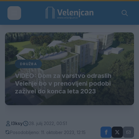
DRUŽBA
VIDEO: Dom za varstvo odraslih
Velenje bo v prenovljeni podobi
zaživel do konca leta 2023
l3ksy
28. julij 2022, 00:51
Posodobljeno: 11. oktober 2023, 12:15