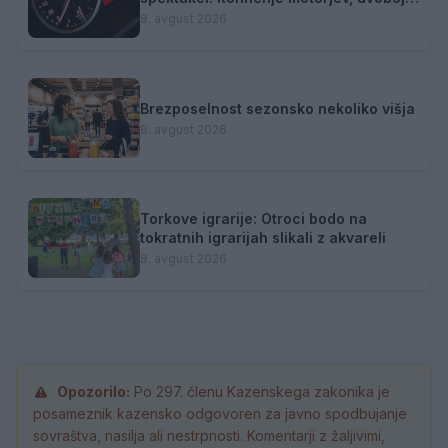
na progah in atraktivni Car Meet
8. avgust 2026
Brezposelnost sezonsko nekoliko višja
8. avgust 2026
Torkove igrarije: Otroci bodo na
tokratnih igrarijah slikali z akvareli
8. avgust 2026
Opozorilo:
Po 297. členu Kazenskega zakonika je
posameznik kazensko odgovoren za javno spodbujanje
sovraštva, nasilja ali nestrpnosti. Komentarji z žaljivimi,