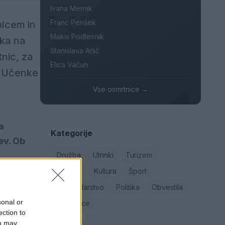
Ivana Mernik
Franc Penšek
olcem in
Maksi Podlesnik
rka na
Stanislava Arlič
tnic, za
Elica Vačun
. Učenke
Vse osmrtnice →
a
Kategorije
ev. Ob
Družba
Utrinki
Turizem
Kronika
Kultura
Šport
Gospodarstvo
Politika
Obvestila
sonal or
Osmrtnice
 vstopov
ection to
mnika in
ou may