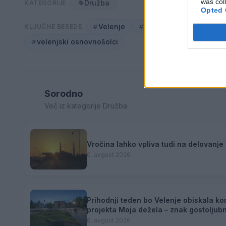
was col
Družba
KATEGORIJE
Opted 
Velenje
mov
učenci
v
KLJUČNE BESEDE
velenjski osnovnošolci
Sorodno
Več iz kategorije Družba
Vročina lahko vpliva tudi na delovanje 
6. avgust 2026
Prihodnji teden bo Velenje obiskala ko
projekta Moja dežela – znak gostoljubn
6. avgust 2026