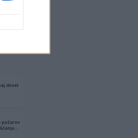
saj deset
h požarov
eščanju