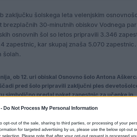
 ob zaključku šolskega leta velenjskim osnovnoš
et brezplačnih 30-minutnih obiskov Vodnega pa
kih osnovnih šol so letos pripravili 3.346 zapes
724 zapestnic, kar skupaj znaša 5.070 zapestnic
h šolah.
nija, ob 12. uri obiskal Osnovno šolo Antona Aškerc
ščadi pred šolo pripravili zaključni ples devetošolc
šku simbolično predal paket zapestnic za učenke in
 -
Do Not Process My Personal Information
to opt-out of the sale, sharing to third parties, or processing of your per
9. junija.
Vsaka zapestnica omogoča
pet brezplačnih
formation for targeted advertising by us, please use the below opt-out s
0 minut.
Zapestnica je vezana na posameznega preje
r selection. Please note that after your opt-out request is processed y