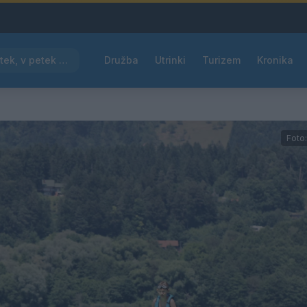
Pred nami vroč četrtek, v petek osvežitev
Družba
Utrinki
Turizem
Kronika
Foto