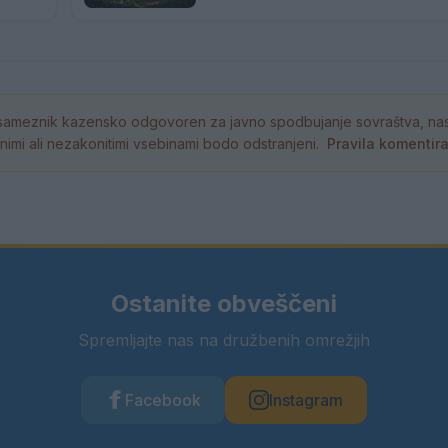
ameznik kazensko odgovoren za javno spodbujanje sovraštva, nasil
tornimi ali nezakonitimi vsebinami bodo odstranjeni.
Pravila komentir
Ostanite obveščeni
Spremljajte nas na družbenih omrežjih
Facebook
Instagram