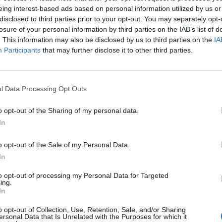
eing interest-based ads based on personal information utilized by us or
jo osebju vodnega parka, ki obisk ustrezno evidentira.
disclosed to third parties prior to your opt-out. You may separately opt-
ter navodila reševalcev in osebja.
losure of your personal information by third parties on the IAB’s list of
. This information may also be disclosed by us to third parties on the
IA
Participants
that may further disclose it to other third parties.
k varni uporabi vodnega parka ter k obiskom v času
ldanskih urah.
l Data Processing Opt Outs
lavalcem, uporaba rešilnega jopiča pa predstavlja do
o opt-out of the Sharing of my personal data.
In
ti, vodnega parka ne smejo uporabljati.
o opt-out of the Sale of my Personal Data.
In
to opt-out of processing my Personal Data for Targeted
ing.
V
In
o opt-out of Collection, Use, Retention, Sale, and/or Sharing
ersonal Data that Is Unrelated with the Purposes for which it