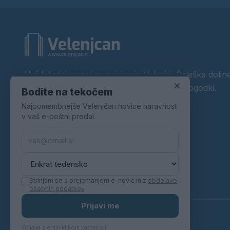
Vaš lokalni portal za novice iz Velenja, Šaleške doline
×
okolice. Aktualne novice, šport, kultura, dogodki.
Bodite na tekočem
Najpomembnejše Velenjčan novice naravnost
Povezujemo Velenje.
v vaš e-poštni predal.
Strinjam se s prejemanjem e-novic in z
obdelavo
osebnih podatkov
.
Prijavi me
© 2026 Velenjčan. Vse pravice pridržane.
Odjava z enim klikom kadarkoli.