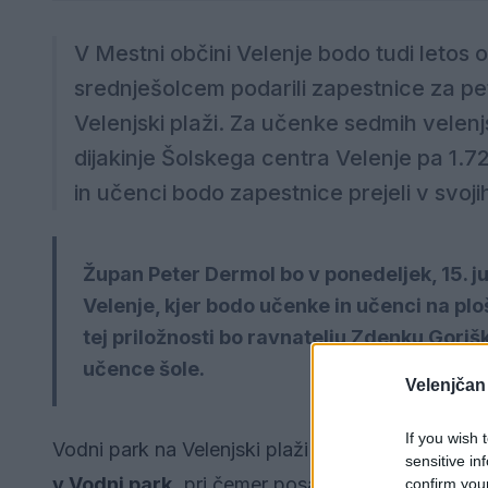
V Mestni občini Velenje bodo tudi letos
srednješolcem podarili zapestnice za p
Velenjski plaži. Za učenke sedmih velenjs
dijakinje Šolskega centra Velenje pa 1.
in učenci bodo zapestnice prejeli v svoji
Župan Peter Dermol bo v ponedeljek, 15. ju
Velenje, kjer bodo učenke in učenci na plo
tej priložnosti bo ravnatelju Zdenku Gori
učence šole.
Velenjčan
If you wish 
Vodni park na Velenjski plaži bo začel delovati
1
sensitive in
v Vodni park,
pri čemer posamezni obisk traja
3
confirm you