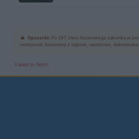
Opozorilo:
Po 297. členu Kazenskega zakonika je pos
nestrpnosti. Komentarji z žaljivimi, rasističnimi, diskrimina
Failed to fetch