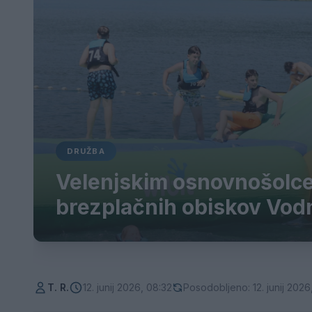
DRUŽBA
Velenjskim osnovnošolce
brezplačnih obiskov Vod
T. R.
12. junij 2026, 08:32
Posodobljeno: 12. junij 2026