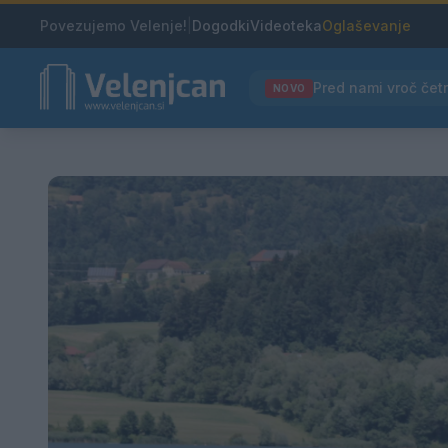
Povezujemo Velenje!
|
Dogodki
Videoteka
Oglaševanje
NOVO