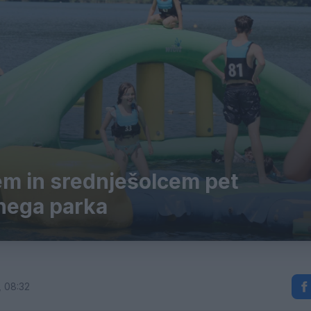
m in srednješolcem pet
nega parka
, 08:32