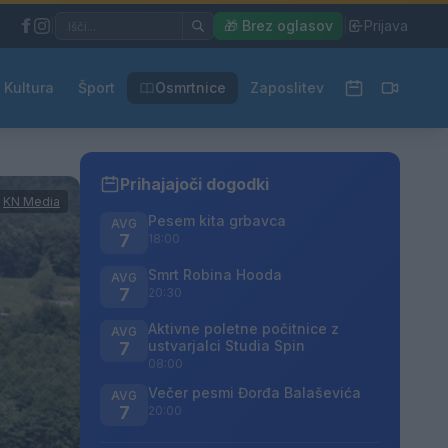
|
🎁 Brez oglasov
|
Prijava
Kultura
Šport
Osmrtnice
Zaposlitev
Prihajajoči dogodki
:
KN Media
Pesem kita grbavca
AVG
7
18:00
Smrt Robina Hooda
AVG
7
20:30
Aktivne poletne počitnice z
AVG
ustvarjalci Studia Spin
7
08:00
Večer pesmi Đorđa Balaševića
AVG
7
20:00