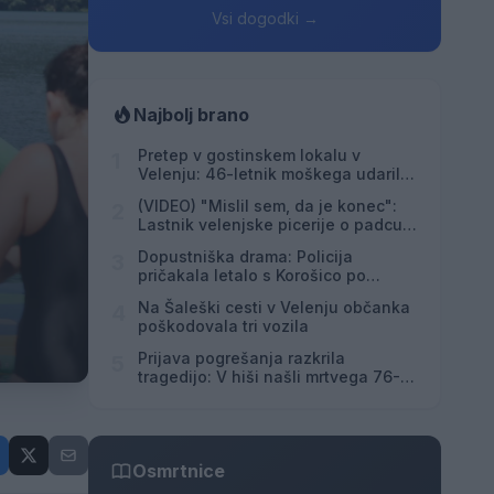
Vsi dogodki →
Najbolj brano
Pretep v gostinskem lokalu v
1
Velenju: 46-letnik moškega udaril s
steklenico in ga zabodel
(VIDEO) "Mislil sem, da je konec":
2
Lastnik velenjske picerije o padcu s
padalom na Hrvaškem
Dopustniška drama: Policija
3
pričakala letalo s Korošico po
pristanku
Na Šaleški cesti v Velenju občanka
4
poškodovala tri vozila
Prijava pogrešanja razkrila
5
tragedijo: V hiši našli mrtvega 76-
letnika
Osmrtnice