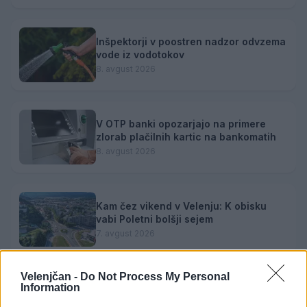
Inšpektorji v poostren nadzor odvzema
vode iz vodotokov
8. avgust 2026
V OTP banki opozarjajo na primere
zlorab plačilnih kartic na bankomatih
8. avgust 2026
Kam čez vikend v Velenju: K obisku
vabi Poletni bolšji sejem
7. avgust 2026
Velenjčan -
Do Not Process My Personal
Information