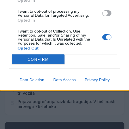
Opted In
I want to opt-out of processing my
Vsi dogodki →
Personal Data for Targeted Advertising.
Opted In
I want to opt-out of Collection, Use,
Retention, Sale, and/or Sharing of my
Najbolj brano
Personal Data that Is Unrelated with the
Purposes for which it was collected.
Opted Out
Pretep v gostinskem lokalu v Velenju: 46-letnik
1
moškega udaril s steklenico in ga zabodel
CONFIRM
(VIDEO) "Mislil sem, da je konec": Lastnik
2
velenjske picerije o padcu s padalom na
Hrvaškem
Dopustniška drama: Policija pričakala letalo s
3
Data Deletion
Data Access
Privacy Policy
Korošico po pristanku
Na Šaleški cesti v Velenju občanka poškodovala
4
tri vozila
Prijava pogrešanja razkrila tragedijo: V hiši našli
5
mrtvega 76-letnika