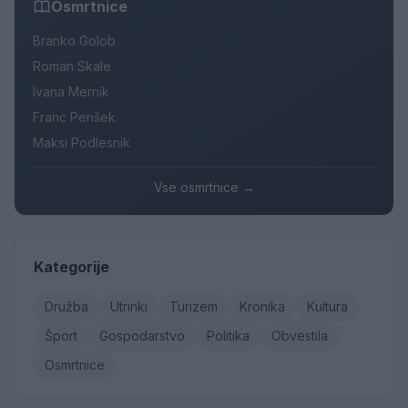
Osmrtnice
Branko Golob
Roman Skale
Ivana Mernik
Franc Penšek
Maksi Podlesnik
Vse osmrtnice →
Kategorije
Družba
Utrinki
Turizem
Kronika
Kultura
Šport
Gospodarstvo
Politika
Obvestila
Osmrtnice