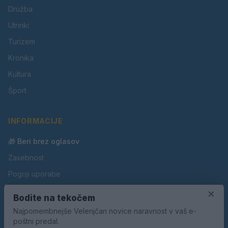
Družba
Utrinki
Turizem
Kronika
Kultura
Šport
INFORMACIJE
🎁 Beri brez oglasov
Zasebnost
Pogoji uporabe
×
Piškotki
Bodite na tekočem
Oglaševanje
Najpomembnejše Velenjčan novice naravnost v vaš e-
poštni predal.
Kontakt