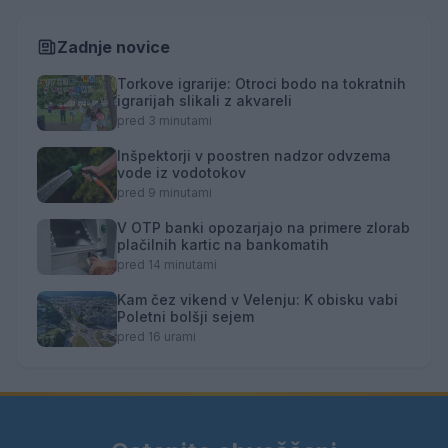
Zadnje novice
Torkove igrarije: Otroci bodo na tokratnih
igrarijah slikali z akvareli
pred 3 minutami
Inšpektorji v poostren nadzor odvzema
vode iz vodotokov
pred 9 minutami
V OTP banki opozarjajo na primere zlorab
plačilnih kartic na bankomatih
pred 14 minutami
Kam čez vikend v Velenju: K obisku vabi
Poletni bolšji sejem
pred 16 urami