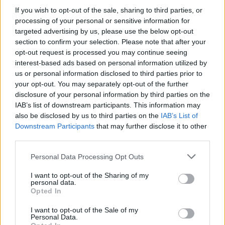
If you wish to opt-out of the sale, sharing to third parties, or
Opozorilo:
Po 297. členu Kazenskega zakonika je
processing of your personal or sensitive information for
posameznik kazensko odgovoren za javno spodbujanje
targeted advertising by us, please use the below opt-out
sovraštva, nasilja ali nestrpnosti. Komentarji z žaljivimi,
section to confirm your selection. Please note that after your
rasističnimi, diskriminatornimi ali nezakonitimi vsebinami
opt-out request is processed you may continue seeing
bodo odstranjeni.
Pravila komentiranja →
interest-based ads based on personal information utilized by
us or personal information disclosed to third parties prior to
your opt-out. You may separately opt-out of the further
Failed to fetch
disclosure of your personal information by third parties on the
IAB’s list of downstream participants. This information may
Prihajajoči dogodki
also be disclosed by us to third parties on the
IAB’s List of
Downstream Participants
that may further disclose it to other
Poletni bolšji sejem
AVG
third parties.
8
08:00
Personal Data Processing Opt Outs
Spider-Man: Nov dan
AVG
8
18:00
I want to opt-out of the Sharing of my
personal data.
Fuj, gosenica!
AVG
Opted In
8
10:00
I want to opt-out of the Sale of my
Backrooms: Brez izhoda
AVG
Personal Data.
8
21:00