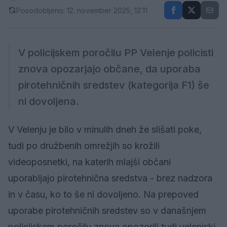
Posodobljeno: 12. november 2025, 12:11
V policijskem poročilu PP Velenje policisti
znova opozarjajo občane, da uporaba
pirotehničnih sredstev (kategorija F1) še
ni dovoljena.
V Velenju je bilo v minulih dneh že slišati poke,
tudi po družbenih omrežjih so krožili
videoposnetki, na katerih mlajši občani
uporabljajo pirotehnična sredstva - brez nadzora
in v času, ko to še ni dovoljeno. Na prepoved
uporabe pirotehničnih sredstev so v današnjem
policijskem poročilu znova opozorili tudi velenjski