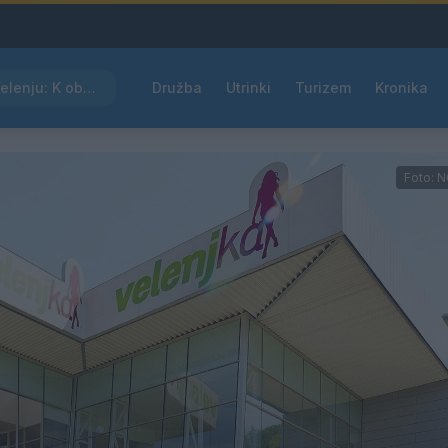
Kam čez vikend v Velenju: K obisku vabi Poletni bolšji sejem
Družba
Utrinki
Turizem
Kronika
Foto: N