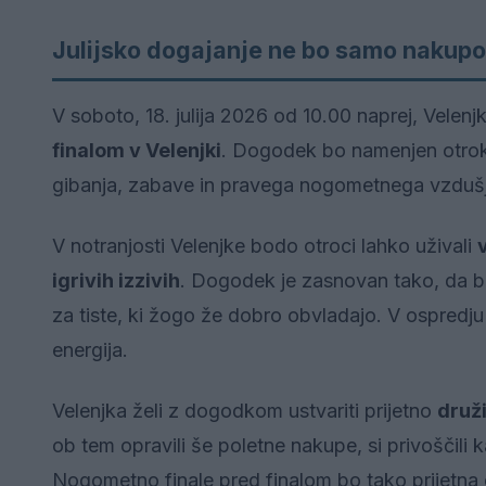
Julijsko dogajanje ne bo samo nakupov
V soboto, 18. julija 2026 od 10.00 naprej, Velen
finalom v Velenjki
. Dogodek bo namenjen otroko
gibanja, zabave in pravega nogometnega vzduš
V notranjosti Velenjke bodo otroci lahko uživali
igrivih izzivih
. Dogodek je zasnovan tako, da bo
za tiste, ki žogo že dobro obvladajo. V ospredj
energija.
Velenjka želi z dogodkom ustvariti prijetno
druž
ob tem opravili še poletne nakupe, si privoščili k
Nogometno finale pred finalom bo tako prijetna 