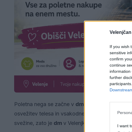
Velenjčan
If you wish 
sensitive in
confirm you
continue se
information 
further disc
participants
Downstream 
Poletna nega se začne v
dm-u
, kjer lahko obis
Persona
osvežitev telesa in vsakodnevno lepotno rutino. V
svežine, zato je
dm
v Velenjki ena od ključnih p
I want t