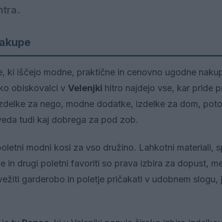
ntra.
nakupe
e, ki iščejo modne, praktične in cenovno ugodne naku
hko obiskovalci v
Velenjki
hitro najdejo vse, kar pride p
 izdelke za nego, modne dodatke, izdelke za dom, pot
veda tudi kaj dobrega za pod zob.
oletni modni kosi za vso družino. Lahkotni materiali, 
e in drugi poletni favoriti so prava izbira za dopust, m
vežiti garderobo in poletje pričakati v udobnem slogu, 