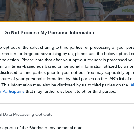
 -
Do Not Process My Personal Information
to opt-out of the sale, sharing to third parties, or processing of your per
formation for targeted advertising by us, please use the below opt-out s
r selection. Please note that after your opt-out request is processed y
eing interest-based ads based on personal information utilized by us or
disclosed to third parties prior to your opt-out. You may separately opt-
losure of your personal information by third parties on the IAB’s list of
. This information may also be disclosed by us to third parties on the
IA
Participants
that may further disclose it to other third parties.
kovalci najdejo vse za nego kože, zaščito pred soncem
l Data Processing Opt Outs
 toplih mesecih je prava izbira zaščita, hidracija in o
ostaj za pripravo na sončne dni.
o opt-out of the Sharing of my personal data.