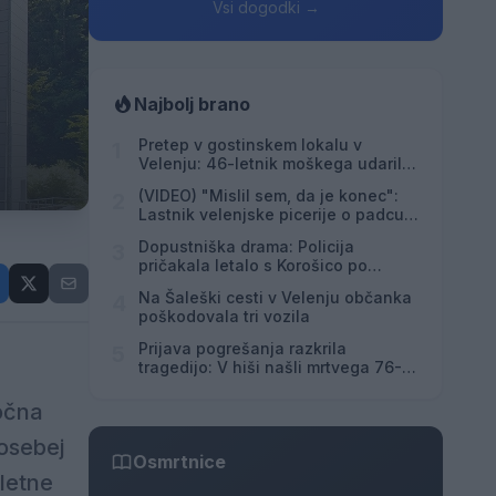
Vsi dogodki →
Najbolj brano
Pretep v gostinskem lokalu v
1
Velenju: 46-letnik moškega udaril s
steklenico in ga zabodel
(VIDEO) "Mislil sem, da je konec":
2
Lastnik velenjske picerije o padcu s
padalom na Hrvaškem
Dopustniška drama: Policija
3
pričakala letalo s Korošico po
pristanku
Na Šaleški cesti v Velenju občanka
4
poškodovala tri vozila
Prijava pogrešanja razkrila
5
tragedijo: V hiši našli mrtvega 76-
letnika
ročna
posebej
Osmrtnice
letne