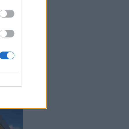
prema,
smati
pristop in
 da je za
lijo
udba in