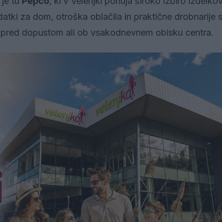
 je tu
Pepco
, ki v Velenjki ponuja široko izbiro izdelko
datki za dom, otroška oblačila in praktične drobnarije
 tik pred dopustom ali ob vsakodnevnem obisku centra.