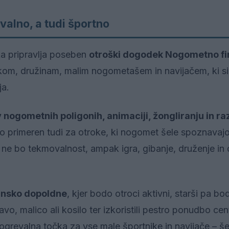
alno, a tudi športno
jka pripravlja poseben
otroški dogodek Nogometno fi
m, družinam, malim nogometašem in navijačem, ki si 
ja.
v nogometnih poligonih, animaciji, žongliranju in ra
 primeren tudi za otroke, ki nogomet šele spoznavajo
u ne bo tekmovalnost, ampak igra, gibanje, druženje in
insko dopoldne
, kjer bodo otroci aktivni, starši pa b
avo, malico ali kosilo ter izkoristili pestro ponudbo cen
ogrevalna točka za vse male športnike in navijače – š