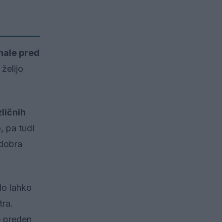
nale pred
želijo
zličnih
, pa tudi
 dobra
odo lahko
tra.
e preden