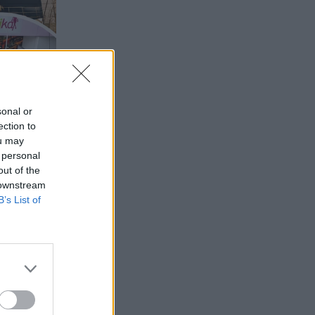
sonal or
ection to
ou may
 personal
out of the
 downstream
B’s List of
,
bčutek