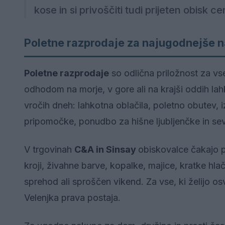
kose in si privoščiti tudi prijeten obisk ce
Poletne razprodaje za najugodnejše 
Poletne razprodaje
so odlična priložnost za vs
odhodom na morje, v gore ali na krajši oddih la
vročih dneh: lahkotna oblačila, poletno obutev,
pripomočke, ponudbo za hišne ljubljenčke in se
V trgovinah
C&A in Sinsay
obiskovalce čakajo p
kroji, živahne barve, kopalke, majice, kratke hlač
sprehod ali sproščen vikend. Za vse, ki želijo os
Velenjka prava postaja.