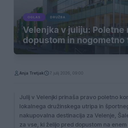
OGLAS
DRUŽBA
Velenjka v juliju: Poletn
dopustom in nogometno f
Anja Tretjak
7. julij 2026, 09:00
Julij v Velenjki prinaša pravo poletno k
lokalnega družinskega utripa in športneg
nakupovalna destinacija za Velenje, Šal
za vse, ki želijo pred dopustom na enem