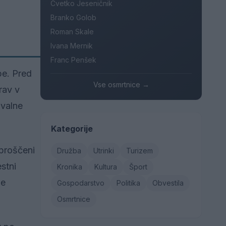
Cvetko Jeseničnik
Branko Golob
Roman Skale
Ivana Mernik
Franc Penšek
pe. Pred
Vse osmrtnice →
rav v
ovalne
Kategorije
sproščeni
Družba
Utrinki
Turizem
estni
Kronika
Kultura
Šport
je
Gospodarstvo
Politika
Obvestila
Osmrtnice