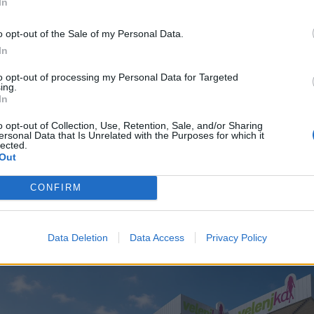
In
krbljeno. V
Premium Pet
obiskovalce čakajo hrana, o
o opt-out of the Sale of my Personal Data.
tako doma kot na poti. Poletje je namreč čas, ko tudi ko
In
osti.
to opt-out of processing my Personal Data for Targeted
ing.
In
na
, kjer združujejo strokovno optično ponudbo, osebni 
 pravi čas za nova očala, zaščito oči in dober občutek,
o opt-out of Collection, Use, Retention, Sale, and/or Sharing
ersonal Data that Is Unrelated with the Purposes for which it
lected.
Out
 hrano. V
Sushi
v Velenjki je prava izbira za vse, ki si že
CONFIRM
ali hitre malice za s seboj. Sveži okusi, praktična pon
tni obisk Velenjke.
Data Deletion
Data Access
Privacy Policy