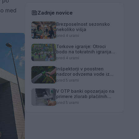
v po
 so med
Zadnje novice
Brezposelnost sezonsko
nekoliko višja
pred 4 urami
Torkove igrarije: Otroci
bodo na tokratnih igrarijah
slikali z akvareli
pred 4 urami
Inšpektorji v poostren
nadzor odvzema vode iz
vodotokov
pred 5 urami
V OTP banki opozarjajo na
primere zlorab plačilnih
kartic na bankomatih
pred 5 urami