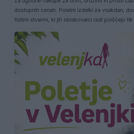
Za ugodne nakupe za dom, družino in prosti čas
dostopnih cenah. Poletni izdelki za vsakdan, do
tistimi stvarmi, ki jih obiskovalci radi poiščejo