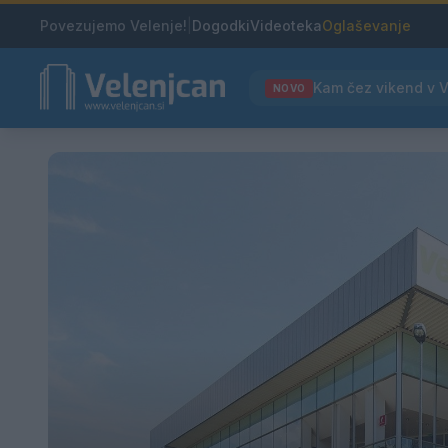
Povezujemo Velenje!
|
Dogodki
Videoteka
Oglaševanje
NOVO