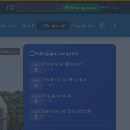
|
🎁 Brez oglasov
|
Prijava
Kultura
Šport
Osmrtnice
Zaposlitev
C Velenjka
Prihajajoči dogodki
Poletni bolšji sejem
AVG
8
08:00
Spider-Man: Nov dan
AVG
8
18:00
Fuj, gosenica!
AVG
8
10:00
Backrooms: Brez izhoda
AVG
8
21:00