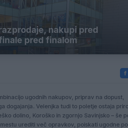
e razprodaje, nakupi pred
inale pred finalom
ombinacijo ugodnih nakupov, priprav na dopust,
a dogajanja. Velenjka tudi to poletje ostaja pri
eško dolino, Koroško in zgornjo Savinjsko – še 
 mestu urediti več opravkov, poiskati ugodne po