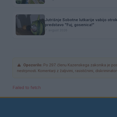
Jutrišnje Sobotne lutkarije vabijo otro
predstavo "Fuj, gosenica!"
7. avgust 2026
Opozorilo:
Po 297. členu Kazenskega zakonika je pos
nestrpnosti. Komentarji z žaljivimi, rasističnimi, diskrimina
Failed to fetch