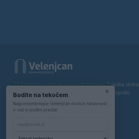
Vaš lokalni portal za novice iz Velenja, Šaleške doline
×
okolice. Aktualne novice, šport, kultura, dogodki.
Bodite na tekočem
Najpomembnejše Velenjčan novice naravnost
Povezujemo Velenje.
v vaš e-poštni predal.