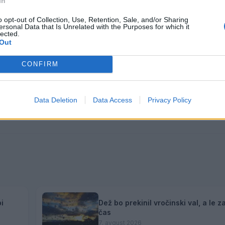
In
o opt-out of Collection, Use, Retention, Sale, and/or Sharing
ersonal Data that Is Unrelated with the Purposes for which it
lected.
Out
CONFIRM
Data Deletion
Data Access
Privacy Policy
i
Dež bo prekinil vročinski val, a le z
čas
7. avgust 2026