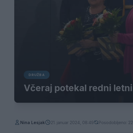
DRUŽBA
Včeraj potekal redni let
Nina Lesjak
21. januar 2024, 08:49
Posodobljeno: 22.