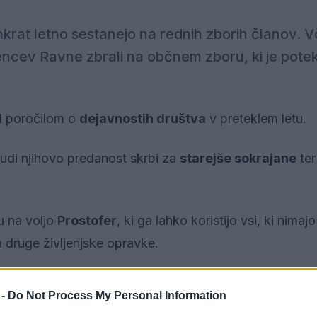
nkrat letno sestanejo na rednih zborih članov. V
jencev Ravne zbrali na občnem zboru, ki je potek
il poročilom o
dejavnostih društva
v preteklem letu.
 tudi njihovo predanost skrbi za
starejše sokrajane
ter
u na voljo
Prostofer
, ki ga lahko koristijo vsi, ki nimaj
 druge življenjske opravke.
st društev
in bo to počela tudi v prihodnje.
 -
Do Not Process My Personal Information