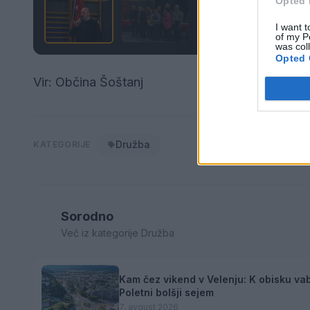
Opted 
I want t
of my P
was col
Opted 
Vir: Občina Šoštanj
Družba
KATEGORIJE
Sorodno
Več iz kategorije Družba
Kam čez vikend v Velenju: K obisku vab
Poletni bolšji sejem
7. avgust 2026