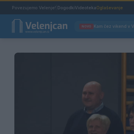
Povezujemo Velenje!
|
Dogodki
Videoteka
Oglaševanje
NOVO