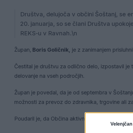
Društva, delujoča v občini Šoštanj, se e
20. januarja, so se člani Društva upoko
REKS-u v Ravnah.\n
Župan,
Boris Goličnik,
je z zanimanjem prisluhn
Čestital je društvu za odlično delo, izpostavil je
delovanje na vseh področjih.
Župan je povedal, da je od septembra v Šoštanj
možnosti za prevoz do zdravnika, trgovine ali za
Poudaril je, da Občina aktivno
podpira dejavno
Velenjčan