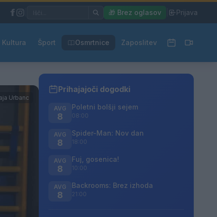
|
🎁 Brez oglasov
|
Prijava
Kultura
Šport
Osmrtnice
Zaposlitev
Prihajajoči dogodki
aja Urbanc
Poletni bolšji sejem
AVG
8
08:00
Spider-Man: Nov dan
AVG
8
18:00
Fuj, gosenica!
AVG
8
10:00
Backrooms: Brez izhoda
AVG
8
21:00