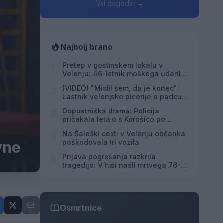
Vsi dogodki →
Najbolj brano
Pretep v gostinskem lokalu v
1
Velenju: 46-letnik moškega udaril s
steklenico in ga zabodel
(VIDEO) "Mislil sem, da je konec":
2
Lastnik velenjske picerije o padcu s
padalom na Hrvaškem
Dopustniška drama: Policija
3
pričakala letalo s Korošico po
pristanku
Na Šaleški cesti v Velenju občanka
4
poškodovala tri vozila
vne
Prijava pogrešanja razkrila
5
tragedijo: V hiši našli mrtvega 76-
letnika
Osmrtnice