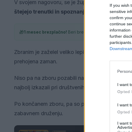
V svojem nagovoru, se je župan navezal na besed
If you wish 
štejejo trenutki in spoznanje, da na koncu ča
sensitive in
confirm you
continue se
information 
🎁
1 mesec brezplačno!
Beri brez oglasov
further disc
participants
Downstream 
Zbranim je zaželel veliko lepih trenutkov ter izraz
prehojena zaman.
Persona
Niso pa na zboru pozabili na zaslužne člane.
Na
I want t
najbolj izkazali pri društvenih aktivnostih.
Opted 
Po končanem zboru, pa so pripravili tudi spremlj
I want t
Opted 
zabavnem druženju.
I want 
Advertis