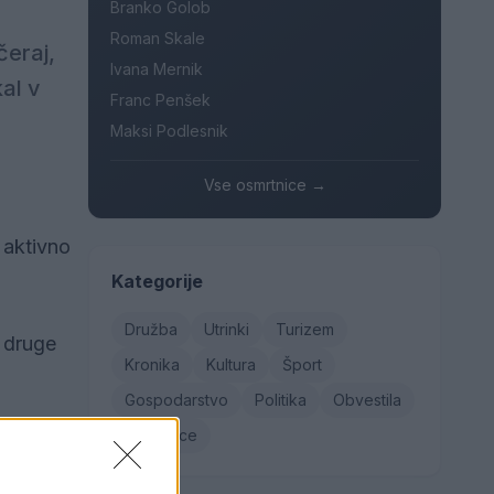
Branko Golob
Roman Skale
čeraj,
Ivana Mernik
al v
Franc Penšek
Maksi Podlesnik
Vse osmrtnice →
 aktivno
Kategorije
Družba
Utrinki
Turizem
o druge
Kronika
Kultura
Šport
Gospodarstvo
Politika
Obvestila
Osmrtnice