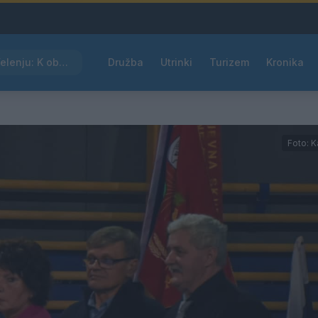
Kam čez vikend v Velenju: K obisku vabi Poletni bolšji sejem
Družba
Utrinki
Turizem
Kronika
Foto: K