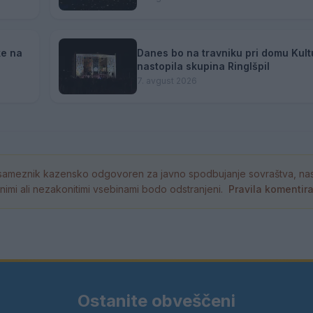
ke na
Danes bo na travniku pri domu Kult
nastopila skupina Ringlšpil
7. avgust 2026
ameznik kazensko odgovoren za javno spodbujanje sovraštva, nasil
tornimi ali nezakonitimi vsebinami bodo odstranjeni.
Pravila komentir
Ostanite obveščeni