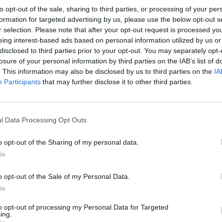
ilo, ki jo je vokalna skupina zapela na uvodu:
“V živl
to opt-out of the sale, sharing to third parties, or processing of your per
sa nobena strma pot ni bila zaman.”
formation for targeted advertising by us, please use the below opt-out s
r selection. Please note that after your opt-out request is processed y
eing interest-based ads based on personal information utilized by us or
disclosed to third parties prior to your opt-out. You may separately opt-
Preizku
losure of your personal information by third parties on the IAB’s list of
. This information may also be disclosed by us to third parties on the
IA
Participants
that may further disclose it to other third parties.
il prepričanje, da nobena težka pot v življenju ni bila i
l Data Processing Opt Outs
grade
so podelili članom društva, ki so se v pretekl
o opt-out of the Sharing of my personal data.
In
evalni program, kjer ni manjkalo glasbe, petja in smeh
o opt-out of the Sale of my Personal Data.
In
to opt-out of processing my Personal Data for Targeted
ing.