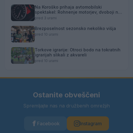
Na Koroško prihaja avtomobilski
spektakel: Rohnenje motorjev, dvoboji na
progah in atraktivni Car Meet
pred 3 urami
Brezposelnost sezonsko nekoliko višja
pred 10 urami
Torkove igrarije: Otroci bodo na tokratnih
igrarijah slikali z akvareli
pred 10 urami
Ostanite obveščeni
Spremljajte nas na družbenih omrežjih
Facebook
Instagram