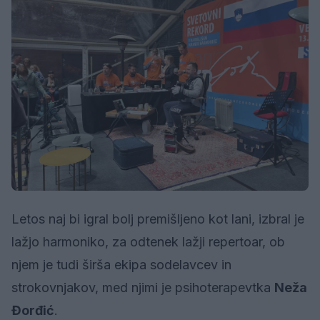
Letos naj bi igral bolj premišljeno kot lani, izbral je
lažjo harmoniko, za odtenek lažji repertoar, ob
njem je tudi širša ekipa sodelavcev in
strokovnjakov, med njimi je psihoterapevtka
Neža
Đorđić
.