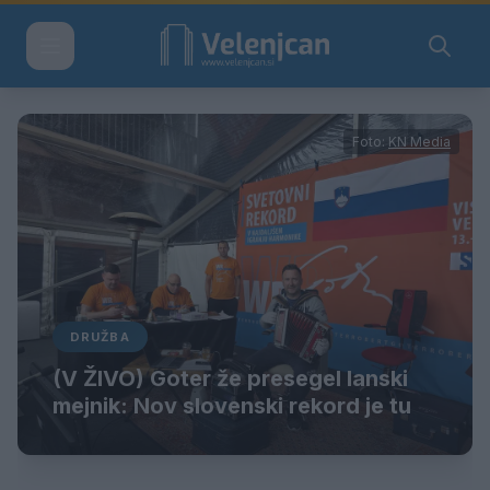
Foto:
KN Media
DRUŽBA
(V ŽIVO) Goter že presegel lanski
mejnik: Nov slovenski rekord je tu