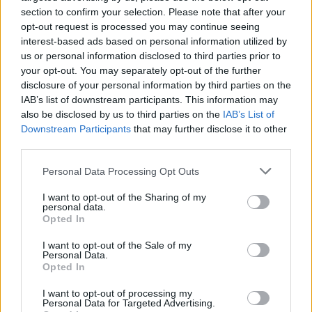
section to confirm your selection. Please note that after your
Velenje
goter
harmonikar
KLJUČNE BESEDE
opt-out request is processed you may continue seeing
interest-based ads based on personal information utilized by
podvig
rekord
Vista
us or personal information disclosed to third parties prior to
your opt-out. You may separately opt-out of the further
disclosure of your personal information by third parties on the
IAB’s list of downstream participants. This information may
Sorodno
also be disclosed by us to third parties on the
IAB’s List of
Downstream Participants
that may further disclose it to other
Več iz kategorije Družba
third parties.
Personal Data Processing Opt Outs
Zavod4 in Zavod za turizem Šaleške
doline vabita na voden ogled Mornove
I want to opt-out of the Sharing of my
zijalke
personal data.
8. avgust 2026
Opted In
I want to opt-out of the Sale of my
Personal Data.
Na Koroško prihaja avtomobilski
Opted In
spektakel: Rohnenje motorjev, dvoboji
na progah in atraktivni Car Meet
8. avgust 2026
I want to opt-out of processing my
Personal Data for Targeted Advertising.