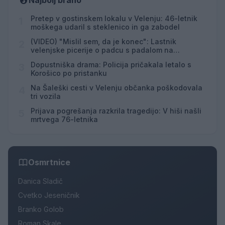
Najbolj brano
Pretep v gostinskem lokalu v Velenju: 46-letnik
1
moškega udaril s steklenico in ga zabodel
(VIDEO) "Mislil sem, da je konec": Lastnik
2
velenjske picerije o padcu s padalom na
Hrvaškem
Dopustniška drama: Policija pričakala letalo s
3
Korošico po pristanku
Na Šaleški cesti v Velenju občanka poškodovala
4
tri vozila
Prijava pogrešanja razkrila tragedijo: V hiši našli
5
mrtvega 76-letnika
Osmrtnice
Danica Sladič
Cvetko Jeseničnik
Branko Golob
Roman Skale