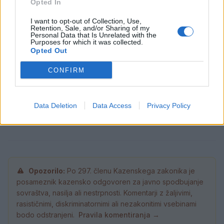
Opted In
I want to opt-out of Collection, Use,
Retention, Sale, and/or Sharing of my
Brezposelnost sezonsko nekoliko višja
Personal Data that Is Unrelated with the
8. avgust 2026
Purposes for which it was collected.
Opted Out
CONFIRM
Torkove igrarije: Otroci bodo na
tokratnih igrarijah slikali z akvareli
8. avgust 2026
Data Deletion
Data Access
Privacy Policy
Opozorilo:
Po 297. členu Kazenskega zakonika je
posameznik kazensko odgovoren za javno spodbujanje
sovraštva, nasilja ali nestrpnosti. Komentarji z žaljivimi,
rasističnimi, diskriminatornimi ali nezakonitimi vsebinami
bodo odstranjeni.
Pravila komentiranja →