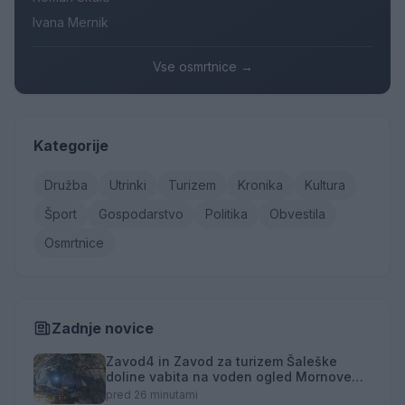
Ivana Mernik
Vse osmrtnice →
Kategorije
Družba
Utrinki
Turizem
Kronika
Kultura
Šport
Gospodarstvo
Politika
Obvestila
Osmrtnice
Zadnje novice
Zavod4 in Zavod za turizem Šaleške
doline vabita na voden ogled Mornove
zijalke
pred 26 minutami