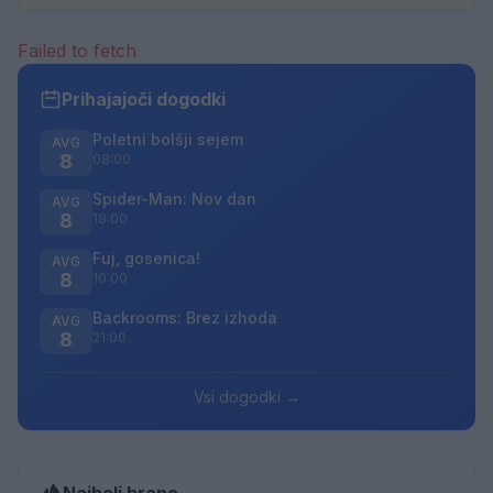
Failed to fetch
Prihajajoči dogodki
Poletni bolšji sejem
AVG
8
08:00
Spider-Man: Nov dan
AVG
8
18:00
Fuj, gosenica!
AVG
8
10:00
Backrooms: Brez izhoda
AVG
8
21:00
Vsi dogodki →