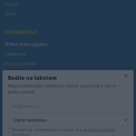
Kultura
Šport
INFORMACIJE
🎁 Beri brez oglasov
Zasebnost
Pogoji uporabe
Piškotki
×
Bodite na tekočem
Oglaševanje
Najpomembnejše Velenjčan novice naravnost v vaš e-
poštni predal.
Kontakt
Pravila nagradnih iger
Pravila volilne kampanje
Strinjam se s prejemanjem e-novic in z
obdelavo osebnih
podatkov
.