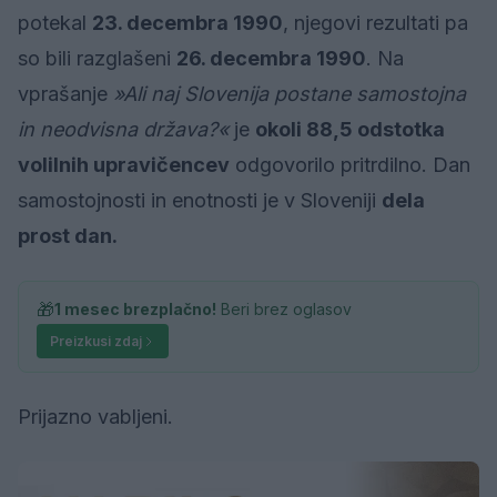
potekal
23. decembra 1990
, njegovi rezultati pa
so bili razglašeni
26. decembra 1990
. Na
vprašanje
»Ali naj Slovenija postane samostojna
in neodvisna država?«
je
okoli 88,5 odstotka
volilnih upravičencev
odgovorilo pritrdilno. Dan
samostojnosti in enotnosti je v Sloveniji
dela
prost dan.
🎁
1 mesec brezplačno!
Beri brez oglasov
Preizkusi zdaj
Prijazno vabljeni.