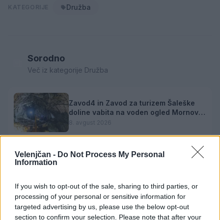
Družba
KATEGORIJE
Sorodno
Več iz kategorije Družba
Zavod4 in Zavod za turizem Šaleške
doline vabita na voden ogled Mornove
zijalke
8. avgust 2026
Velenjčan -
Do Not Process My Personal
Na Koroško prihaja avtomobilski
Information
spektakel: Rohnenje motorjev, dvoboji
na progah in atraktivni Car Meet
8. avgust 2026
If you wish to opt-out of the sale, sharing to third parties, or
processing of your personal or sensitive information for
targeted advertising by us, please use the below opt-out
section to confirm your selection. Please note that after your