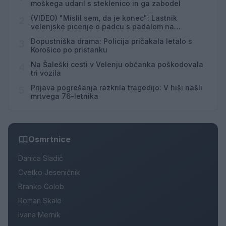
moškega udaril s steklenico in ga zabodel
(VIDEO) "Mislil sem, da je konec": Lastnik
2
velenjske picerije o padcu s padalom na
Hrvaškem
Dopustniška drama: Policija pričakala letalo s
3
Korošico po pristanku
Na Šaleški cesti v Velenju občanka poškodovala
4
tri vozila
Prijava pogrešanja razkrila tragedijo: V hiši našli
5
mrtvega 76-letnika
Osmrtnice
Danica Sladič
Cvetko Jeseničnik
Branko Golob
Roman Skale
Ivana Mernik