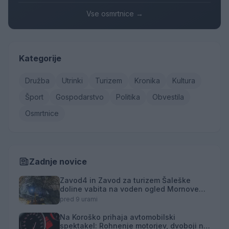
Vse osmrtnice →
Kategorije
Družba
Utrinki
Turizem
Kronika
Kultura
Šport
Gospodarstvo
Politika
Obvestila
Osmrtnice
Zadnje novice
Zavod4 in Zavod za turizem Šaleške
doline vabita na voden ogled Mornove
zijalke
pred 9 urami
Na Koroško prihaja avtomobilski
spektakel: Rohnenje motorjev, dvoboji na