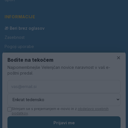
INFORMACIJE
🎁 Beri brez oglasov
Zasebnost
Pogoji uporabe
×
Piškotki
Bodite na tekočem
Oglaševanje
Najpomembnejše Velenjčan novice naravnost v vaš e-
poštni predal.
Kontakt
Pravila nagradnih iger
Pravila volilne kampanje
Strinjam se s prejemanjem e-novic in z
obdelavo osebnih
podatkov
.
© 2026 Velenjčan. Vse pravice pridržane.
Prijavi me
KN MEDIA d.o.o.