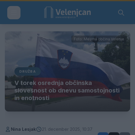
Foto: Mestna občina Velenje
DRUŽBA
V torek osrednja občinska
slovesnost ob dnevu samostojnosti
in enotnosti
Nina Lesjak
21. december 2025, 10:37