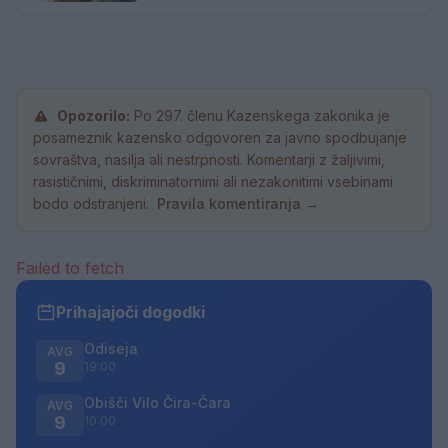
Opozorilo:
Po 297. členu Kazenskega zakonika je
posameznik kazensko odgovoren za javno spodbujanje
sovraštva, nasilja ali nestrpnosti. Komentarji z žaljivimi,
rasističnimi, diskriminatornimi ali nezakonitimi vsebinami
bodo odstranjeni.
Pravila komentiranja →
Failed to fetch
Prihajajoči dogodki
Odiseja
AVG
9
19:00
Obišči Vilo Čira-Čara
AVG
9
10:00