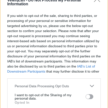
Velenjčan -
Do Not Process My Personal
Več o varnosti kolesarjev in preventivni akciji
na
Information
povezavi.
If you wish to opt-out of the sale, sharing to third parties, or
processing of your personal or sensitive information for
targeted advertising by us, please use the below opt-out
Vir: AVP, GPU
section to confirm your selection. Please note that after your
opt-out request is processed you may continue seeing
interest-based ads based on personal information utilized by
us or personal information disclosed to third parties prior to
Družba
KATEGORIJE
your opt-out. You may separately opt-out of the further
disclosure of your personal information by third parties on the
IAB’s list of downstream participants. This information may
akcija
avp
kolesarji
KLJUČNE BESEDE
also be disclosed by us to third parties on the
IAB’s List of
mikromobilnost
policija
promet
varnost
Downstream Participants
that may further disclose it to other
third parties.
Personal Data Processing Opt Outs
Sorodno
I want to opt-out of the Sharing of my
personal data.
Več iz kategorije Družba
Opted In