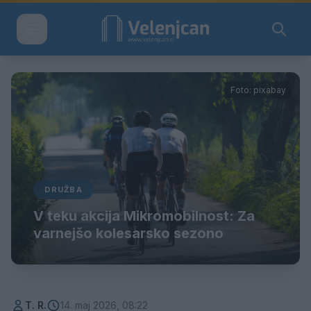
Foto: pixabay
DRUŽBA
V teku akcija Mikromobilnost: Za
varnejšo kolesarsko sezono
T. R.
14. maj 2026, 08:22