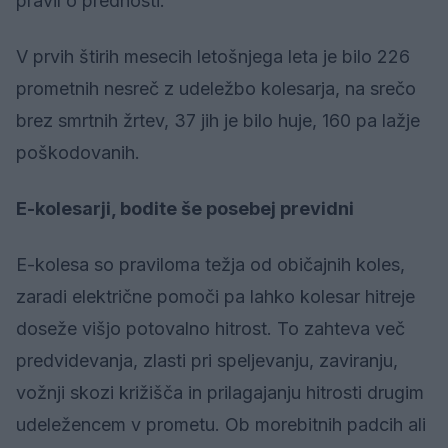
pravil o prednosti.
V prvih štirih mesecih letošnjega leta je bilo 226
prometnih nesreč z udeležbo kolesarja, na srečo
brez smrtnih žrtev, 37 jih je bilo huje, 160 pa lažje
poškodovanih.
E-kolesarji, bodite še posebej previdni
E-kolesa so praviloma težja od običajnih koles,
zaradi električne pomoči pa lahko kolesar hitreje
doseže višjo potovalno hitrost. To zahteva več
predvidevanja, zlasti pri speljevanju, zaviranju,
vožnji skozi križišča in prilagajanju hitrosti drugim
udeležencem v prometu. Ob morebitnih padcih ali