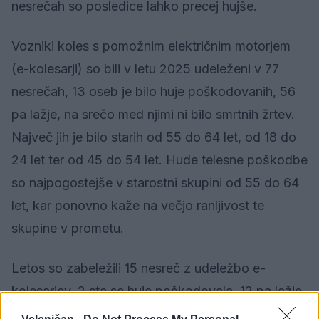
nesrečah so posledice lahko precej hujše.
Vozniki koles s pomožnim električnim motorjem
(e-kolesarji) so bili v letu 2025 udeleženi v 77
nesrečah, 13 oseb je bilo huje poškodovanih, 56
pa lažje, na srečo med njimi ni bilo smrtnih žrtev.
Največ jih je bilo starih od 55 do 64 let, od 18 do
24 let ter od 45 do 54 let. Hude telesne poškodbe
so najpogostejše v starostni skupini od 55 do 64
let, kar ponovno kaže na večjo ranljivost te
skupine v prometu.
Letos so zabeležili 15 nesreč z udeležbo e-
kolesarjev, 2 sta se huje poškodovala, 12 pa lažje.