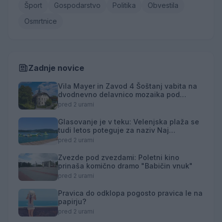
Šport
Gospodarstvo
Politika
Obvestila
Osmrtnice
Zadnje novice
Vila Mayer in Zavod 4 Šoštanj vabita na
dvodnevno delavnico mozaika pod
mentorstvom Mojce Marije Černivšek
pred 2 urami
Glasovanje je v teku: Velenjska plaža se
tudi letos poteguje za naziv Naj
kopališče
pred 2 urami
Zvezde pod zvezdami: Poletni kino
prinaša komično dramo "Babičin vnuk"
pred 2 urami
Pravica do odklopa pogosto pravica le na
papirju?
pred 2 urami