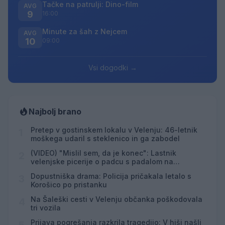
Tačke na patrulji: Dino-film
AVG
9
16:00
Minute za šah z Nejcem
AVG
10
09:00
Vsi dogodki →
Najbolj brano
Pretep v gostinskem lokalu v Velenju: 46-letnik
1
moškega udaril s steklenico in ga zabodel
(VIDEO) "Mislil sem, da je konec": Lastnik
2
velenjske picerije o padcu s padalom na
Hrvaškem
Dopustniška drama: Policija pričakala letalo s
3
Korošico po pristanku
Na Šaleški cesti v Velenju občanka poškodovala
4
tri vozila
Prijava pogrešanja razkrila tragedijo: V hiši našli