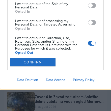
I want to opt-out of the Sale of my
Personal Data.
Vila Mayer in Zavod 4 Šoštanj vabita
Opted In
na dvodnevno delavnico mozaika pod
mentorstvom Mojce Marije Černivšek
9. avgust 2026
I want to opt-out of processing my
Personal Data for Targeted Advertising.
Opted In
Glasovanje je v teku: Velenjska plaža
I want to opt-out of Collection, Use,
Retention, Sale, and/or Sharing of my
se tudi letos poteguje za naziv Naj
Personal Data that Is Unrelated with the
kopališče
9. avgust 2026
Purposes for which it was collected.
Opted Out
CONFIRM
Zvezde pod zvezdami: Poletni kino
prinaša komično dramo "Babičin vnuk"
9. avgust 2026
Data Deletion
Data Access
Privacy Policy
Zavod4 in Zavod za turizem Šaleške
doline vabita na voden ogled Mornove
zijalke
8. avgust 2026