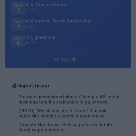
Smrt Robina Hooda
AVG
7
20:30
Večer pesmi Đorđa Balaševića
AVG
7
20:00
Fuj, gosenica!
AVG
8
10:00
Vsi dogodki →
Najbolj brano
Pretep v gostinskem lokalu v Velenju: 46-letnik
1
moškega udaril s steklenico in ga zabodel
(VIDEO) "Mislil sem, da je konec": Lastnik
2
velenjske picerije o padcu s padalom na
Hrvaškem
Dopustniška drama: Policija pričakala letalo s
3
Korošico po pristanku