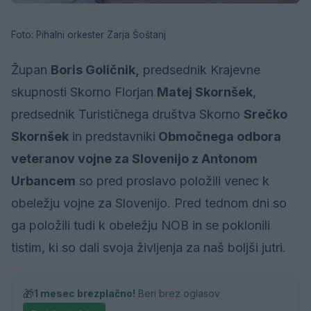
Foto: Pihalni orkester Zarja Šoštanj
Župan
Boris Goličnik,
predsednik Krajevne
skupnosti Skorno Florjan
Matej Skornšek
,
predsednik Turističnega društva Skorno
Srečko
Skornšek
in predstavniki
Območnega odbora
veteranov vojne za Slovenijo z Antonom
Urbancem
so pred proslavo položili venec k
obeležju vojne za Slovenijo. Pred tednom dni so
ga položili tudi k obeležju NOB in se poklonili
tistim, ki so dali svoja življenja za naš boljši jutri.
🎁
1 mesec brezplačno!
Beri brez oglasov