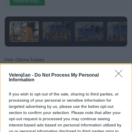
Preizkusi zdaj
1 / 5
Foto: Občina Šoštanj
Vir: Občina Šoštanj
Velenjčan -
Do Not Process My Personal
Information
If you wish to opt-out of the sale, sharing to third parties, or
processing of your personal or sensitive information for
Družba
KATEGORIJE
targeted advertising by us, please use the below opt-out
section to confirm your selection. Please note that after your
opt-out request is processed you may continue seeing
interest-based ads based on personal information utilized by
us or personal information disclosed to third parties prior to
Sorodno