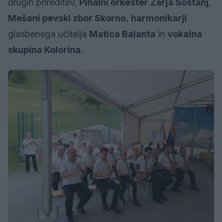
drugih prireditev,
Pihalni orkester Zarja Šoštanj
,
Mešani pevski zbor Skorno
,
harmonikarji
glasbenega učitelja
Matica Balanta
in
vokalna
skupina Kolorina
.