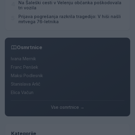
Na Šaleški cesti v Velenju občanka poškodovala
4
tri vozila
Prijava pogrešanja razkrila tragedijo: V hiši našli
5
mrtvega 76-letnika
Osmrtnice
Ivana Mernik
Franc Penšek
Maksi Podlesnik
Stanislava Arlič
Elica Vačun
Vse osmrtnice →
Kategorije