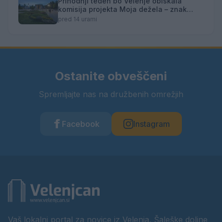
Prihodnji teden bo Velenje obiskala
komisija projekta Moja dežela – znak
gostoljubnosti
pred 14 urami
Ostanite obveščeni
Spremljajte nas na družbenih omrežjih
Facebook
Instagram
Vaš lokalni portal za novice iz Velenja, Šaleške doline