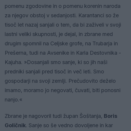
pomenu zgodovine in o pomenu korenin naroda
za njegov obstoj v sedanjosti. Karantanci so že
tisoč let nazaj sanjali o tem, da bi zaživeli v svoji
lastni veliki skupnosti, je dejal, in zbrane med
drugim spomnil na Celjske grofe, na Trubarja in
Prešerna, tudi na Avsenike in Karla Destovnika -
Kajuha. »Dosanjali smo sanje, ki so jih naši
predniki sanjali pred tisoč in več leti. Smo
gospodarji na svoji zemlji. Prečudovito deželo
imamo, moramo jo negovati, čuvati, biti ponosni
nanjo.«
Zbrane je nagovoril tudi župan Šoštanja,
Boris
Goličnik
. Sanje so še vedno dovoljene in kar