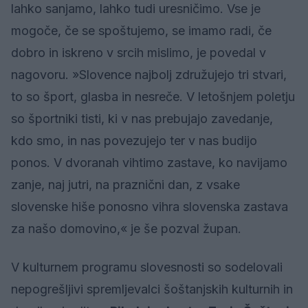
lahko sanjamo, lahko tudi uresničimo. Vse je
mogoče, če se spoštujemo, se imamo radi, če
dobro in iskreno v srcih mislimo, je povedal v
nagovoru. »Slovence najbolj združujejo tri stvari,
to so šport, glasba in nesreče. V letošnjem poletju
so športniki tisti, ki v nas prebujajo zavedanje,
kdo smo, in nas povezujejo ter v nas budijo
ponos. V dvoranah vihtimo zastave, ko navijamo
zanje, naj jutri, na praznični dan, z vsake
slovenske hiše ponosno vihra slovenska zastava
za našo domovino,« je še pozval župan.
V kulturnem programu slovesnosti so sodelovali
nepogrešljivi spremljevalci šoštanjskih kulturnih in