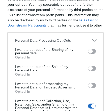
your opt-out. You may separately opt-out of the further
Več iz kategorije Družba
disclosure of your personal information by third parties on the
IAB’s list of downstream participants. This information may
also be disclosed by us to third parties on the
IAB’s List of
Vročina lahko vpliva tudi na delovanje
Downstream Participants
that may further disclose it to other
vozil
third parties.
6. avgust 2026
Personal Data Processing Opt Outs
I want to opt-out of the Sharing of my
Sušne razmere bodo vztrajale še vsaj
personal data.
deset dni
Opted In
6. avgust 2026
I want to opt-out of the Sale of my
Personal Data.
Opted In
Prihodnji teden bo Velenje obiskala
I want to opt-out of processing my
komisija projekta Moja dežela – znak
Personal Data for Targeted Advertising.
gostoljubnosti
Opted In
6. avgust 2026
I want to opt-out of Collection, Use,
Retention, Sale, and/or Sharing of my
Personal Data that Is Unrelated with the