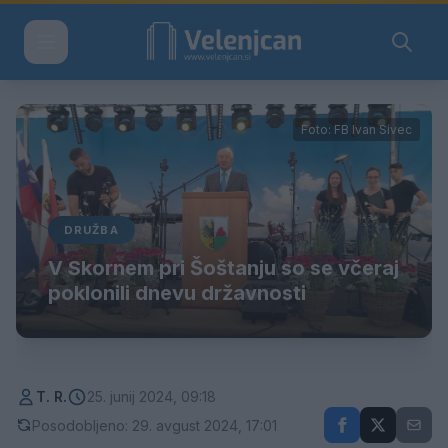
Foto: FB Ivan Sivec
DRUŽBA
V Skornem pri Šoštanju so se včeraj
poklonili dnevu državnosti
T. R.
25. junij 2024, 09:18
Posodobljeno: 29. avgust 2024, 17:01