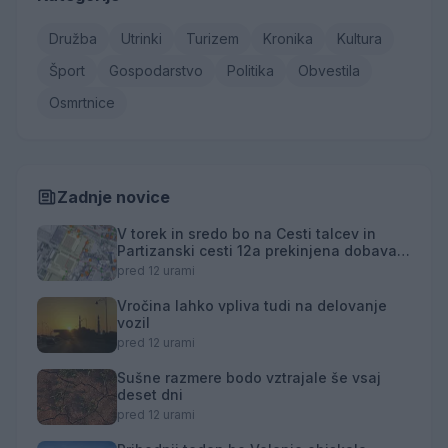
Družba
Utrinki
Turizem
Kronika
Kultura
Šport
Gospodarstvo
Politika
Obvestila
Osmrtnice
Zadnje novice
V torek in sredo bo na Cesti talcev in
Partizanski cesti 12a prekinjena dobava
toplotne energije
pred 12 urami
Vročina lahko vpliva tudi na delovanje
vozil
pred 12 urami
Sušne razmere bodo vztrajale še vsaj
deset dni
pred 12 urami