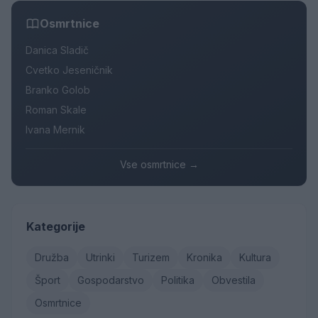
Osmrtnice
Danica Sladič
Cvetko Jeseničnik
Branko Golob
Roman Skale
Ivana Mernik
Vse osmrtnice →
Kategorije
Družba
Utrinki
Turizem
Kronika
Kultura
Šport
Gospodarstvo
Politika
Obvestila
Osmrtnice