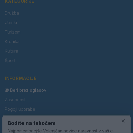
KATEGORIJE
Družba
Utrinki
Turizem
Kronika
Kultura
Šport
INFORMACIJE
🎁 Beri brez oglasov
Zasebnost
Pogoji uporabe
×
Piškotki
Bodite na tekočem
Oglaševanje
Najpomembnejše Velenjčan novice naravnost v vaš e-