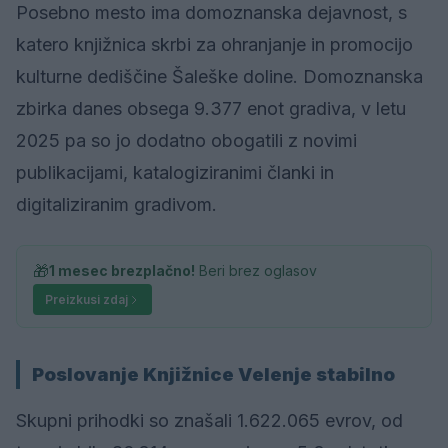
Posebno mesto ima domoznanska dejavnost, s
katero knjižnica skrbi za ohranjanje in promocijo
kulturne dediščine Šaleške doline. Domoznanska
zbirka danes obsega 9.377 enot gradiva, v letu
2025 pa so jo dodatno obogatili z novimi
publikacijami, katalogiziranimi članki in
digitaliziranim gradivom.
🎁
1 mesec brezplačno!
Beri brez oglasov
Preizkusi zdaj
Poslovanje Knjižnice Velenje stabilno
Skupni prihodki so znašali 1.622.065 evrov, od