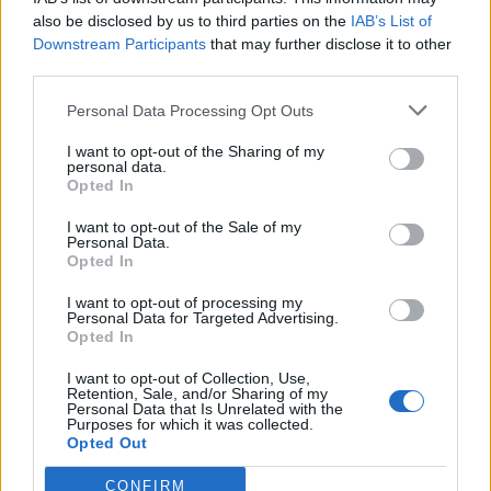
also be disclosed by us to third parties on the
IAB’s List of
Downstream Participants
that may further disclose it to other
Vir: SZJ MOV
third parties.
Personal Data Processing Opt Outs
I want to opt-out of the Sharing of my
Družba
KATEGORIJE
personal data.
Opted In
kazalniki
poslovanje
KLJUČNE BESEDE
I want to opt-out of the Sale of my
knjižnica velenje
izposoje
bralna kultura
Personal Data.
Opted In
I want to opt-out of processing my
Personal Data for Targeted Advertising.
Opted In
Sorodno
I want to opt-out of Collection, Use,
Več iz kategorije Družba
Retention, Sale, and/or Sharing of my
Personal Data that Is Unrelated with the
Purposes for which it was collected.
Opted Out
Pred nami še en vroč dan, popoldne
možne nevihte
CONFIRM