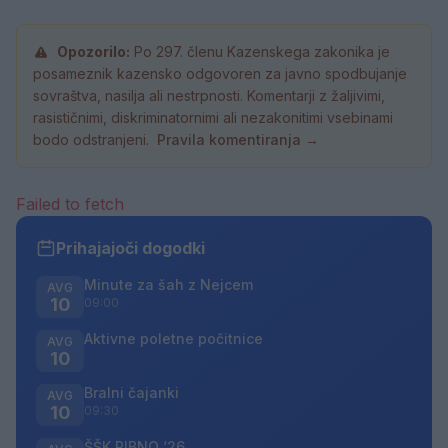
Opozorilo:
Po 297. členu Kazenskega zakonika je
posameznik kazensko odgovoren za javno spodbujanje
sovraštva, nasilja ali nestrpnosti. Komentarji z žaljivimi,
rasističnimi, diskriminatornimi ali nezakonitimi vsebinami
bodo odstranjeni.
Pravila komentiranja →
Failed to fetch
Prihajajoči dogodki
Minute za šah z Nejcem
AVG
10
09:00
Aktivne poletne počitnice
AVG
10
Bralni čajanki
AVG
10
09:30
ŠŠK RIBNO ‘26