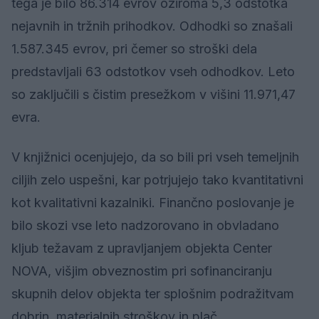
tega je bilo 86.314 evrov oziroma 5,3 odstotka
nejavnih in tržnih prihodkov. Odhodki so znašali
1.587.345 evrov, pri čemer so stroški dela
predstavljali 63 odstotkov vseh odhodkov. Leto
so zaključili s čistim presežkom v višini 11.971,47
evra.
V knjižnici ocenjujejo, da so bili pri vseh temeljnih
ciljih zelo uspešni, kar potrjujejo tako kvantitativni
kot kvalitativni kazalniki. Finančno poslovanje je
bilo skozi vse leto nadzorovano in obvladano
kljub težavam z upravljanjem objekta Center
NOVA, višjim obveznostim pri sofinanciranju
skupnih delov objekta ter splošnim podražitvam
dobrin, materialnih stroškov in plač.