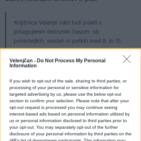
Knjižnica Velenje vabi tudi poleti s
prilagojenim delovnim časom: ob
ponedeljkih, sredah in petkih med 8. in 15.
uro, ob torkih in četrtkih med 8. in 19. uro
ter ob sobotah med 8. in 13. uro. Otroci so
Velenjčan -
Do Not Process My Personal
Information
vabljeni na t. i. zabavne srede ter poletni
robo kamp, za odrasle pa organizirajo
If you wish to opt-out of the sale, sharing to third parties, or
potopisno predavanje v atriju velenjskega
processing of your personal or sensitive information for
targeted advertising by us, please use the below opt-out
gradu, predstavitev knjige Tanje Žagar na
section to confirm your selection. Please note that after your
pomolu pri Visti in branje pod krošnjami v
opt-out request is processed you may continue seeing
Sončnem parku. Za vse bralce pripravljajo
interest-based ads based on personal information utilized by
us or personal information disclosed to third parties prior to
tudi vrečke poletnega branja.
your opt-out. You may separately opt-out of the further
disclosure of your personal information by third parties on the
IAB’s list of downstream participants. This information may