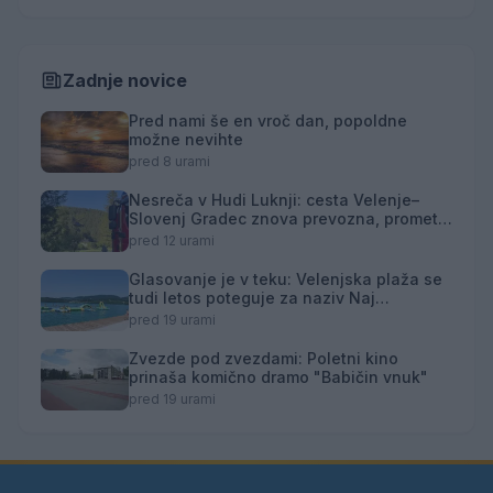
Zadnje novice
Pred nami še en vroč dan, popoldne
možne nevihte
pred 8 urami
Nesreča v Hudi Luknji: cesta Velenje–
Slovenj Gradec znova prevozna, promet
izmenično enosmeren
pred 12 urami
Glasovanje je v teku: Velenjska plaža se
tudi letos poteguje za naziv Naj
kopališče
pred 19 urami
Zvezde pod zvezdami: Poletni kino
prinaša komično dramo "Babičin vnuk"
pred 19 urami