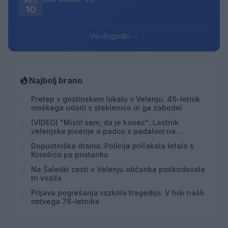
AVG
10
Vsi dogodki →
Najbolj brano
Pretep v gostinskem lokalu v Velenju: 46-letnik
1
moškega udaril s steklenico in ga zabodel
(VIDEO) "Mislil sem, da je konec": Lastnik
2
velenjske picerije o padcu s padalom na
Hrvaškem
Dopustniška drama: Policija pričakala letalo s
3
Korošico po pristanku
Na Šaleški cesti v Velenju občanka poškodovala
4
tri vozila
Prijava pogrešanja razkrila tragedijo: V hiši našli
5
mrtvega 76-letnika