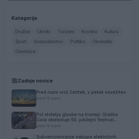
Kategorije
Družba
Utrinki
Turizem
Kronika
Kultura
Šport
Gospodarstvo
Politika
Obvestila
Osmrtnice
Zadnje novice
Pred nami vroč četrtek, v petek osvežitev
pred 12 urami
Pol stoletja glasbe na tromeji: Graška
Gora obeležuje 50. jubilejni festival
narodno-zabavne glasbe
pred 16 urami
Subvencioniranje nakupa električnih