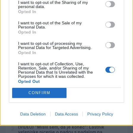
Aktivne poletne počitnice z ustvarjalci Studia
AVG
I want to opt-out of the Sharing of my
Spin
6
personal data.
Opted In
08:00
Srečanje članov Gobarskega društva Marauh
AVG
I want to opt-out of the Sale of my
Velenje
6
Personal Data.
18:00
Opted In
Moč branja: Beremo pod krošnjami
AVG
I want to opt-out of processing my
6
19:00
Personal Data for Targeted Advertising.
Opted In
Večer pesmi Đorđa Balaševića
AVG
7
20:00
I want to opt-out of Collection, Use,
Retention, Sale, and/or Sharing of my
Personal Data that Is Unrelated with the
Purposes for which it was collected.
Vsi dogodki →
Opted Out
CONFIRM
Najbolj brano
Pretep v gostinskem lokalu v Velenju: 46-letnik
1
Data Deletion
Data Access
Privacy Policy
moškega udaril s steklenico in ga zabodel
(VIDEO) "Mislil sem, da je konec": Lastnik
2
velenjske picerije o padcu s padalom na