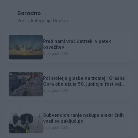
Sorodno
Več iz kategorije Družba
Pred nami vroč četrtek, v petek
osvežitev
5. avgust 2026
Pol stoletja glasbe na tromeji: Graška
Gora obeležuje 50. jubilejni festival
narodno-zabavne glasbe
5. avgust 2026
Subvencioniranje nakupa električnih
vozil se zaključuje
5. avgust 2026