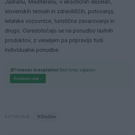
Jadranu, Mediteranu, v eksotičnih deželah,
slovenskih termah in zdraviliščih, potovanja,
letalske vozovnice, turistična zavarovanja in
drugo. Osredotočajo se na ponudbo lastnih
produktov, z veseljem pa pripravijo tudi
individualne ponudbe.
🎁
1 mesec brezplačno!
Beri brez oglasov
Preizkusi zdaj
Družba
KATEGORIJE