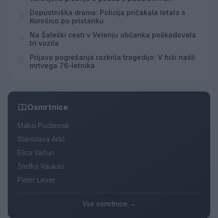
Hrvaškem
Dopustniška drama: Policija pričakala letalo s
3
Korošico po pristanku
Na Šaleški cesti v Velenju občanka poškodovala
4
tri vozila
Prijava pogrešanja razkrila tragedijo: V hiši našli
5
mrtvega 76-letnika
Osmrtnice
Maksi Podlesnik
Stanislava Arlič
Elica Vačun
Štefka Vaukan
Peter Lever
Vse osmrtnice →