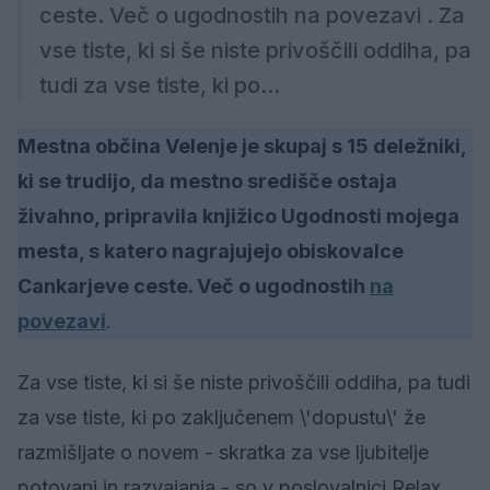
ceste. Več o ugodnostih na povezavi . Za
vse tiste, ki si še niste privoščili oddiha, pa
tudi za vse tiste, ki po...
Mestna občina Velenje je skupaj s 15 deležniki,
ki se trudijo, da mestno središče ostaja
živahno, pripravila knjižico Ugodnosti mojega
mesta, s katero nagrajujejo obiskovalce
Cankarjeve ceste. Več o ugodnostih
na
povezavi
.
Za vse tiste, ki si še niste privoščili oddiha, pa tudi
za vse tiste, ki po zaključenem \'dopustu\' že
razmišljate o novem - skratka za vse ljubitelje
potovanj in razvajanja - so v poslovalnici Relax