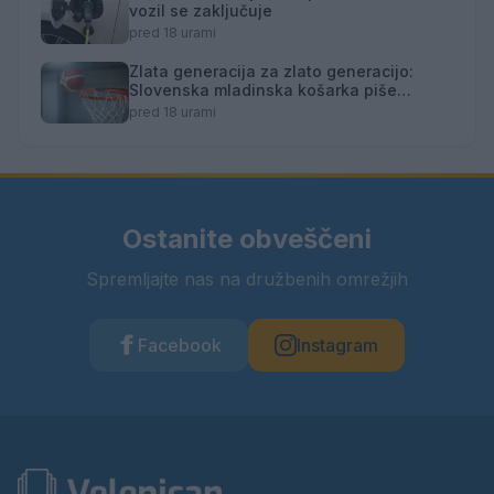
vozil se zaključuje
pred 18 urami
Zlata generacija za zlato generacijo:
Slovenska mladinska košarka piše
zgodovino
pred 18 urami
Ostanite obveščeni
Spremljajte nas na družbenih omrežjih
Facebook
Instagram