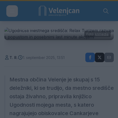
Ugodnosti mestnega
središča: Relax Turizem razvaja s
popustom in posebnimi last minute
akcijami
Foto:
knmedia
T. R.
1. september 2025, 13:51
Mestna občina Velenje je skupaj s 15
deležniki, ki se trudijo, da mestno središče
ostaja živahno, pripravila knjižico
Ugodnosti mojega mesta, s katero
nagrajujejo obiskovalce Cankarjeve