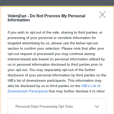
Med vročinskim valom za preprečitev
Velenjčan -
Do Not Process My Personal
zastrupitev ključno varno ravnanje s
Information
hrano
5. avgust 2026
If you wish to opt-out of the sale, sharing to third parties, or
processing of your personal or sensitive information for
targeted advertising by us, please use the below opt-out
section to confirm your selection. Please note that after your
opt-out request is processed you may continue seeing
Opozorilo:
Po 297. členu Kazenskega zakonika je
interest-based ads based on personal information utilized by
posameznik kazensko odgovoren za javno spodbujanje
us or personal information disclosed to third parties prior to
sovraštva, nasilja ali nestrpnosti. Komentarji z žaljivimi,
your opt-out. You may separately opt-out of the further
rasističnimi, diskriminatornimi ali nezakonitimi vsebinami
disclosure of your personal information by third parties on the
bodo odstranjeni.
Pravila komentiranja →
IAB’s list of downstream participants. This information may
also be disclosed by us to third parties on the
IAB’s List of
Downstream Participants
that may further disclose it to other
Failed to fetch
third parties.
Prihajajoči dogodki
Personal Data Processing Opt Outs