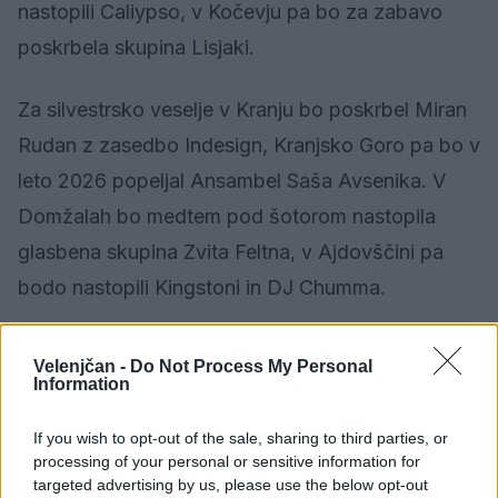
nastopili Caliypso, v Kočevju pa bo za zabavo
poskrbela skupina Lisjaki.
Za silvestrsko veselje v Kranju bo poskrbel Miran
Rudan z zasedbo Indesign, Kranjsko Goro pa bo v
leto 2026 popeljal Ansambel Saša Avsenika. V
Domžalah bo medtem pod šotorom nastopila
glasbena skupina Zvita Feltna, v Ajdovščini pa
bodo nastopili Kingstoni in DJ Chumma.
V številnih mestih bodo sicer najprej v novo leto z
Velenjčan -
Do Not Process My Personal
otroškim silvestrovanjem vstopili otroci.
Information
If you wish to opt-out of the sale, sharing to third parties, or
Vir: STA
processing of your personal or sensitive information for
targeted advertising by us, please use the below opt-out