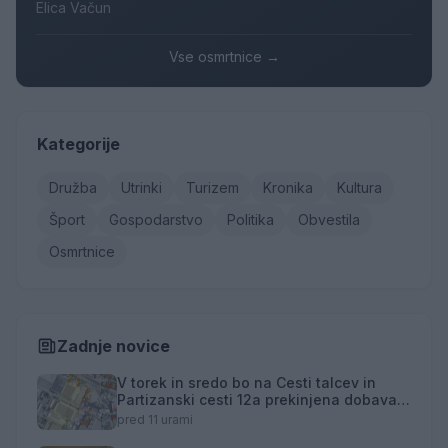
Elica Vačun
Vse osmrtnice →
Kategorije
Družba
Utrinki
Turizem
Kronika
Kultura
Šport
Gospodarstvo
Politika
Obvestila
Osmrtnice
Zadnje novice
V torek in sredo bo na Cesti talcev in
Partizanski cesti 12a prekinjena dobava
toplotne energije
pred 11 urami