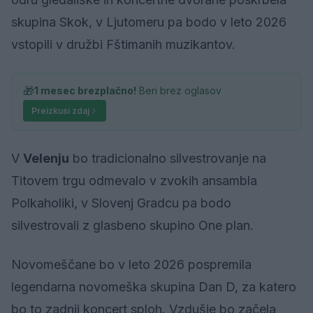
skupina Skok, v Ljutomeru pa bodo v leto 2026
vstopili v družbi Fštimanih muzikantov.
🎁
1 mesec brezplačno!
Beri brez oglasov
Preizkusi zdaj
V
Velenju
bo tradicionalno silvestrovanje na
Titovem trgu odmevalo v zvokih ansambla
Polkaholiki, v Slovenj Gradcu pa bodo
silvestrovali z glasbeno skupino One plan.
Novomeščane bo v leto 2026 pospremila
legendarna novomeška skupina Dan D, za katero
bo to zadnji koncert sploh. Vzdušje bo začela