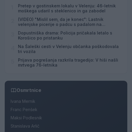
Pretep v gostinskem lokalu v Velenju: 46-letnik
1
moškega udaril s steklenico in ga zabodel
(VIDEO) "Mislil sem, da je konec": Lastnik
2
velenjske picerije o padcu s padalom na
Hrvaškem
Dopustniška drama: Policija pričakala letalo s
3
Korošico po pristanku
Na Šaleški cesti v Velenju občanka poškodovala
4
tri vozila
Prijava pogrešanja razkrila tragedijo: V hiši našli
5
mrtvega 76-letnika
Osmrtnice
Ivana Mernik
Franc Penšek
Maksi Podlesnik
Stanislava Arlič