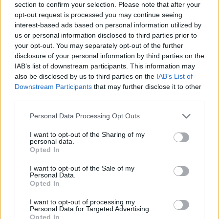
section to confirm your selection. Please note that after your
opt-out request is processed you may continue seeing
Družba
KATEGORIJE
interest-based ads based on personal information utilized by
us or personal information disclosed to third parties prior to
your opt-out. You may separately opt-out of the further
disclosure of your personal information by third parties on the
IAB’s list of downstream participants. This information may
Sorodno
also be disclosed by us to third parties on the
IAB’s List of
Več iz kategorije Družba
Downstream Participants
that may further disclose it to other
third parties.
Personal Data Processing Opt Outs
Vročina lahko vpliva tudi na delovanje
vozil
I want to opt-out of the Sharing of my
6. avgust 2026
personal data.
Opted In
I want to opt-out of the Sale of my
Personal Data.
Sušne razmere bodo vztrajale še vsaj
Opted In
deset dni
6. avgust 2026
I want to opt-out of processing my
Personal Data for Targeted Advertising.
Opted In