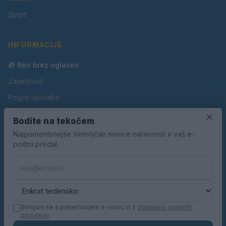
Šport
INFORMACIJE
🎁 Beri brez oglasov
Zasebnost
Pogoji uporabe
×
Piškotki
Bodite na tekočem
Oglaševanje
Najpomembnejše Velenjčan novice naravnost v vaš e-
poštni predal.
Kontakt
Pravila nagradnih iger
Pravila volilne kampanje
Strinjam se s prejemanjem e-novic in z
obdelavo osebnih
podatkov
.
© 2026 Velenjčan. Vse pravice pridržane.