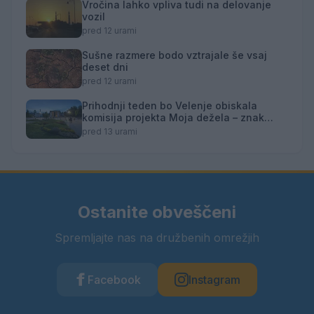
Vročina lahko vpliva tudi na delovanje
vozil
pred 12 urami
Sušne razmere bodo vztrajale še vsaj
deset dni
pred 12 urami
Prihodnji teden bo Velenje obiskala
komisija projekta Moja dežela – znak
gostoljubnosti
pred 13 urami
Ostanite obveščeni
Spremljajte nas na družbenih omrežjih
Facebook
Instagram