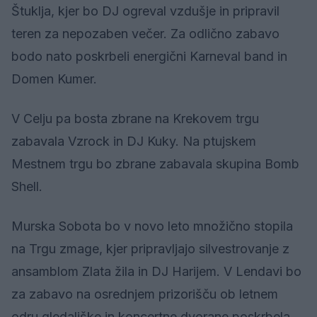
Štuklja, kjer bo DJ ogreval vzdušje in pripravil
teren za nepozaben večer. Za odlično zabavo
bodo nato poskrbeli energični Karneval band in
Domen Kumer.
V Celju pa bosta zbrane na Krekovem trgu
zabavala Vzrock in DJ Kuky. Na ptujskem
Mestnem trgu bo zbrane zabavala skupina Bomb
Shell.
Murska Sobota bo v novo leto množično stopila
na Trgu zmage, kjer pripravljajo silvestrovanje z
ansamblom Zlata žila in DJ Harijem. V Lendavi bo
za zabavo na osrednjem prizorišču ob letnem
odru gledališke in koncertne dvorane poskrbela