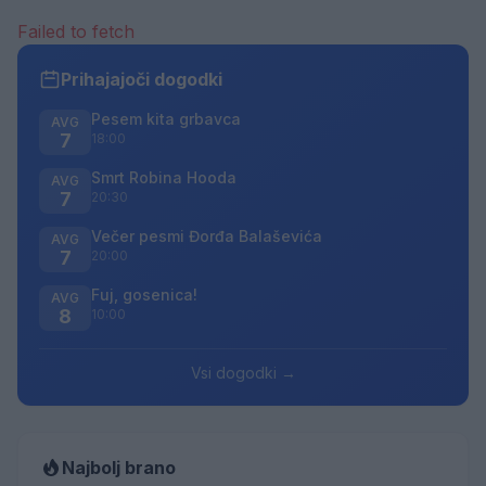
Failed to fetch
Prihajajoči dogodki
Pesem kita grbavca
AVG
7
18:00
Smrt Robina Hooda
AVG
7
20:30
Večer pesmi Đorđa Balaševića
AVG
7
20:00
Fuj, gosenica!
AVG
8
10:00
Vsi dogodki →
Najbolj brano