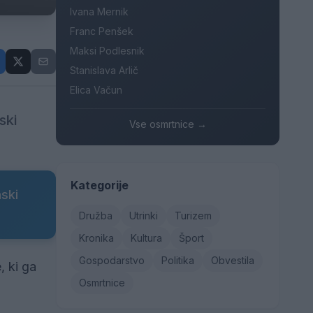
Ivana Mernik
Franc Penšek
Maksi Podlesnik
Stanislava Arlič
Elica Vačun
ski
Vse osmrtnice →
Kategorije
nski
Družba
Utrinki
Turizem
Kronika
Kultura
Šport
Gospodarstvo
Politika
Obvestila
, ki ga
Osmrtnice