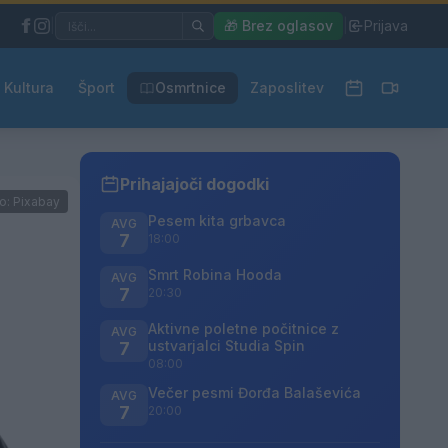
|
🎁 Brez oglasov
|
Prijava
Kultura
Šport
Osmrtnice
Zaposlitev
Prihajajoči dogodki
o: Pixabay
Pesem kita grbavca
AVG
7
18:00
Smrt Robina Hooda
AVG
7
20:30
Aktivne poletne počitnice z
AVG
ustvarjalci Studia Spin
7
08:00
Večer pesmi Đorđa Balaševića
AVG
7
20:00