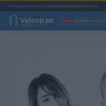
Povezujemo Velenje!
|
Dogodki
Videoteka
Oglaševanje
NOVO