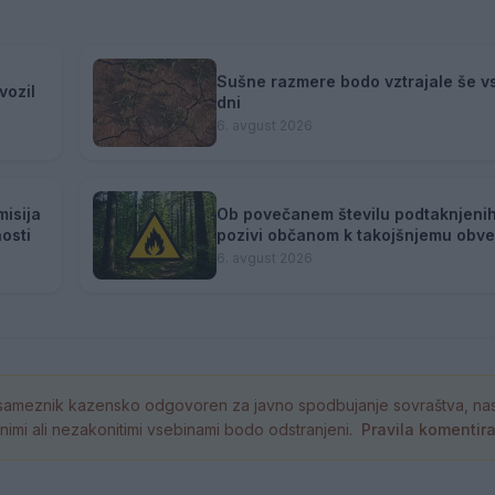
Sušne razmere bodo vztrajale še v
vozil
dni
6. avgust 2026
misija
Ob povečanem številu podtaknjeni
osti
pozivi občanom k takojšnjemu obv
policije
6. avgust 2026
ameznik kazensko odgovoren za javno spodbujanje sovraštva, nasil
tornimi ali nezakonitimi vsebinami bodo odstranjeni.
Pravila komentir