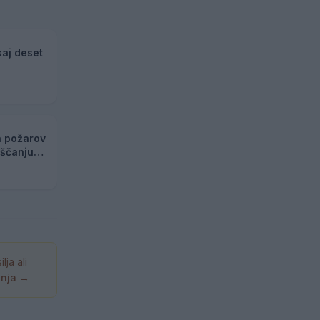
saj deset
h požarov
eščanju
ja ali
anja →