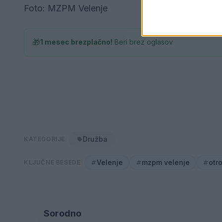
Foto: MZPM Velenje
🎁
1 mesec brezplačno!
Beri brez oglasov
Družba
KATEGORIJE
Velenje
mzpm velenje
otr
KLJUČNE BESEDE
Sorodno