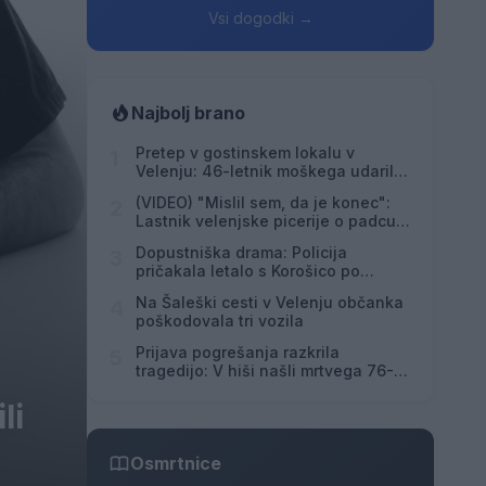
Vsi dogodki →
Najbolj brano
Pretep v gostinskem lokalu v
1
Velenju: 46-letnik moškega udaril s
steklenico in ga zabodel
(VIDEO) "Mislil sem, da je konec":
2
Lastnik velenjske picerije o padcu s
padalom na Hrvaškem
Dopustniška drama: Policija
3
pričakala letalo s Korošico po
pristanku
Na Šaleški cesti v Velenju občanka
4
poškodovala tri vozila
Prijava pogrešanja razkrila
5
tragedijo: V hiši našli mrtvega 76-
letnika
li
Osmrtnice