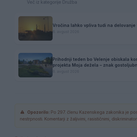
Več iz kategorije Družba
Vročina lahko vpliva tudi na delovanje 
6. avgust 2026
Prihodnji teden bo Velenje obiskala ko
projekta Moja dežela – znak gostoljubn
6. avgust 2026
Opozorilo:
Po 297. členu Kazenskega zakonika je pos
nestrpnosti. Komentarji z žaljivimi, rasističnimi, diskrimina