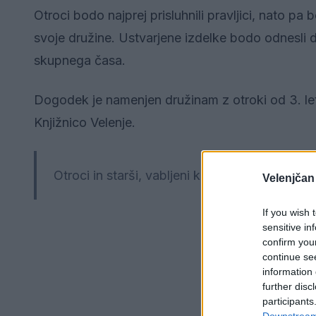
Otroci bodo najprej prisluhnili pravljici, nato pa 
svoje družine. Ustvarjene izdelke bodo odnesli do
skupnega časa.
Dogodek je namenjen družinam z otroki od 3. let
Knjižnico Velenje.
Otroci in starši, vabljeni k ustvarjanju in sk
Velenjčan
If you wish 
sensitive in
confirm you
continue se
information 
further disc
participants
Downstream 