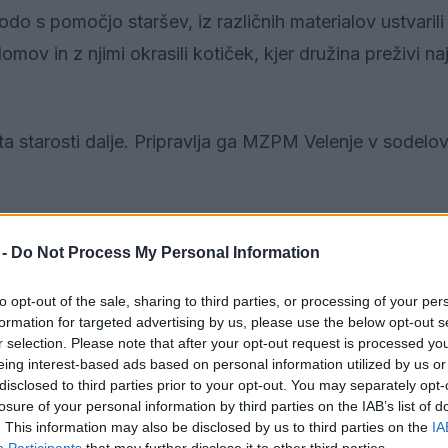
bodo s pomočjo staršev, iz različnih materialov ustvarili
mov in z njimi okrasili kotiček, kjer družina preživi na
a starosti dalje. Pripravlja ga MZPM Velenje v sodelov
upnemu preživljanju prostega časa.
 -
Do Not Process My Personal Information
to opt-out of the sale, sharing to third parties, or processing of your per
formation for targeted advertising by us, please use the below opt-out s
r selection. Please note that after your opt-out request is processed y
eing interest-based ads based on personal information utilized by us or
disclosed to third parties prior to your opt-out. You may separately opt-
losure of your personal information by third parties on the IAB’s list of
. This information may also be disclosed by us to third parties on the
IA
Participants
that may further disclose it to other third parties.