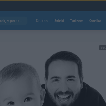
Pred nami vroč četrtek, v petek osvežitev
Družba
Utrinki
Turizem
Kronika
Fot