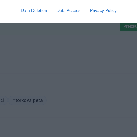
Data Deletion
Data Access
Privacy Policy
Preizku
oci
torkova peta