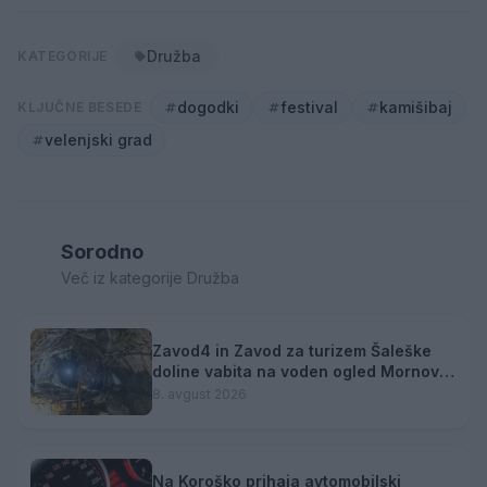
Družba
KATEGORIJE
dogodki
festival
kamišibaj
KLJUČNE BESEDE
velenjski grad
Sorodno
Več iz kategorije Družba
Zavod4 in Zavod za turizem Šaleške
doline vabita na voden ogled Mornove
zijalke
8. avgust 2026
Na Koroško prihaja avtomobilski