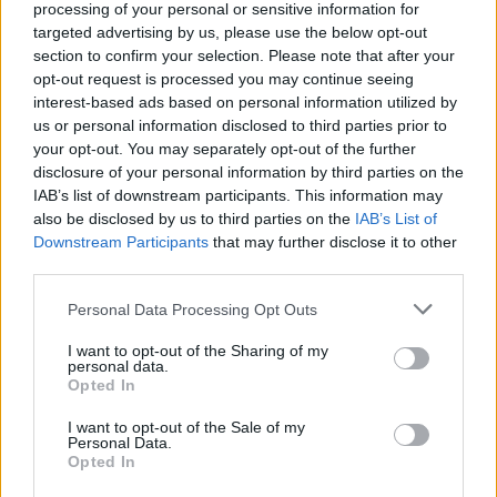
sovraštva, nasilja ali nestrpnosti. Komentarji z žaljivimi,
processing of your personal or sensitive information for
rasističnimi, diskriminatornimi ali nezakonitimi vsebinami
targeted advertising by us, please use the below opt-out
bodo odstranjeni.
Pravila komentiranja →
section to confirm your selection. Please note that after your
opt-out request is processed you may continue seeing
interest-based ads based on personal information utilized by
Failed to fetch
us or personal information disclosed to third parties prior to
your opt-out. You may separately opt-out of the further
Prihajajoči dogodki
disclosure of your personal information by third parties on the
IAB’s list of downstream participants. This information may
Poletni bolšji sejem
AVG
also be disclosed by us to third parties on the
IAB’s List of
8
08:00
Downstream Participants
that may further disclose it to other
third parties.
Spider-Man: Nov dan
AVG
8
18:00
Personal Data Processing Opt Outs
Fuj, gosenica!
AVG
I want to opt-out of the Sharing of my
8
10:00
personal data.
Opted In
Backrooms: Brez izhoda
AVG
8
21:00
I want to opt-out of the Sale of my
Personal Data.
Opted In
Vsi dogodki →