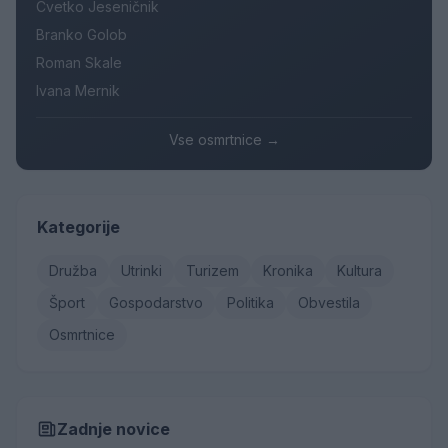
Cvetko Jeseničnik
Branko Golob
Roman Skale
Ivana Mernik
Vse osmrtnice →
Kategorije
Družba
Utrinki
Turizem
Kronika
Kultura
Šport
Gospodarstvo
Politika
Obvestila
Osmrtnice
Zadnje novice