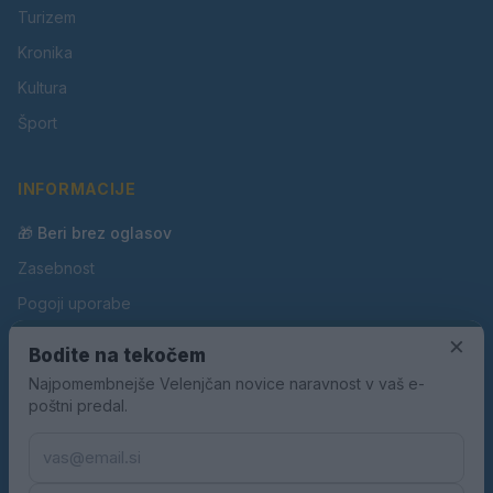
Turizem
Kronika
Kultura
Šport
INFORMACIJE
🎁 Beri brez oglasov
Zasebnost
Pogoji uporabe
Piškotki
×
Bodite na tekočem
Oglaševanje
Najpomembnejše Velenjčan novice naravnost v vaš e-
poštni predal.
Kontakt
Pravila nagradnih iger
Pravila volilne kampanje