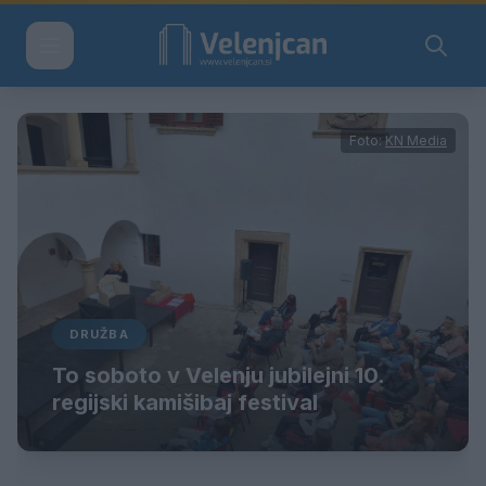
Foto:
KN Media
DRUŽBA
To soboto v Velenju jubilejni 10.
regijski kamišibaj festival