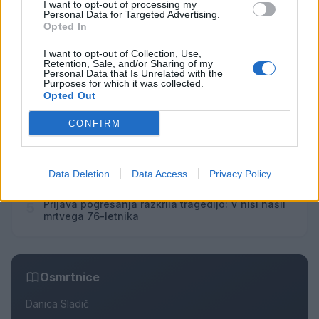
I want to opt-out of processing my
Personal Data for Targeted Advertising.
Opted In
Najbolj brano
I want to opt-out of Collection, Use,
Retention, Sale, and/or Sharing of my
Pretep v gostinskem lokalu v Velenju: 46-letnik
Personal Data that Is Unrelated with the
1
Purposes for which it was collected.
moškega udaril s steklenico in ga zabodel
Opted Out
(VIDEO) "Mislil sem, da je konec": Lastnik
2
velenjske picerije o padcu s padalom na
CONFIRM
Hrvaškem
Dopustniška drama: Policija pričakala letalo s
3
Korošico po pristanku
Na Šaleški cesti v Velenju občanka poškodovala
4
Data Deletion
Data Access
Privacy Policy
tri vozila
Prijava pogrešanja razkrila tragedijo: V hiši našli
5
mrtvega 76-letnika
Osmrtnice
Danica Sladič