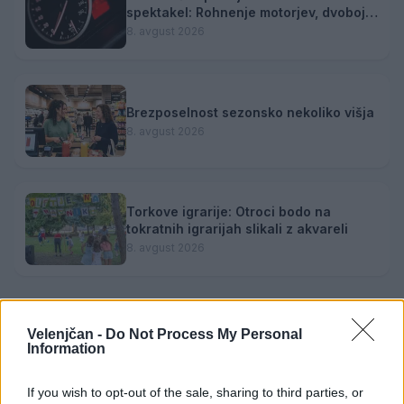
spektakel: Rohnenje motorjev, dvoboji
na progah in atraktivni Car Meet
8. avgust 2026
Brezposelnost sezonsko nekoliko višja
8. avgust 2026
Torkove igrarije: Otroci bodo na
tokratnih igrarijah slikali z akvareli
8. avgust 2026
Velenjčan -
Do Not Process My Personal
Information
Opozorilo:
Po 297. členu Kazenskega zakonika je
posameznik kazensko odgovoren za javno spodbujanje
If you wish to opt-out of the sale, sharing to third parties, or