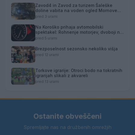
Zavod4 in Zavod za turizem Šaleške
doline vabita na voden ogled Mornove
zijalke
pred 3 urami
Na Koroško prihaja avtomobilski
spektakel: Rohnenje motorjev, dvoboji na
progah in atraktivni Car Meet
pred 5 urami
Brezposelnost sezonsko nekoliko višja
pred 12 urami
Torkove igrarije: Otroci bodo na tokratnih
igrarijah slikali z akvareli
pred 13 urami
Ostanite obveščeni
Spremljajte nas na družbenih omrežjih