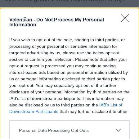
turizma, kjer je v ospredju skrb za planet, razvoj
podeželja, izobraževanje, inovacije, enakost
Velenjčan -
Do Not Process My Personal
Information
spolov in mlajša populacija. Na Zavodu za
turizem se trudimo biti del enakopravnosti in
If you wish to opt-out of the sale, sharing to third parties, or
processing of your personal or sensitive information for
trajnostnega razvoja. Spremljajte nas preko
targeted advertising by us, please use the below opt-out
spletne strani
www.visitsaleska.si
in preko
section to confirm your selection. Please note that after your
opt-out request is processed you may continue seeing
socialnih omrežij @VisitSaleska,«
so ob tem
interest-based ads based on personal information utilized by
zapisali na Zavodu za turizem.
us or personal information disclosed to third parties prior to
your opt-out. You may separately opt-out of the further
disclosure of your personal information by third parties on the
Vir: SZJ, Zavod za turizem Šaleške doline.
IAB’s list of downstream participants. This information may
also be disclosed by us to third parties on the
IAB’s List of
Downstream Participants
that may further disclose it to other
third parties.
Družba
KATEGORIJE
Personal Data Processing Opt Outs