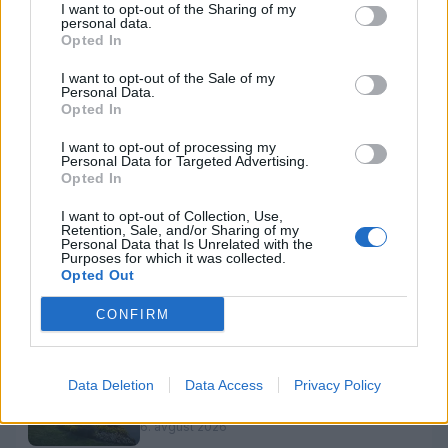
I want to opt-out of the Sharing of my
personal data.
Opted In
Sorodno
I want to opt-out of the Sale of my
Več iz kategorije Družba
Personal Data.
Opted In
Vročina lahko vpliva tudi na delovanje
I want to opt-out of processing my
Personal Data for Targeted Advertising.
vozil
Opted In
6. avgust 2026
I want to opt-out of Collection, Use,
Retention, Sale, and/or Sharing of my
Personal Data that Is Unrelated with the
Purposes for which it was collected.
Sušne razmere bodo vztrajale še vsaj
Opted Out
deset dni
6. avgust 2026
CONFIRM
Data Deletion
Data Access
Privacy Policy
Prihodnji teden bo Velenje obiskala
komisija projekta Moja dežela – znak
gostoljubnosti
6. avgust 2026