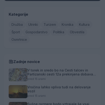
Kategorije
Družba
Utrinki
Turizem
Kronika
Kultura
Šport
Gospodarstvo
Politika
Obvestila
Osmrtnice
Zadnje novice
V torek in sredo bo na Cesti talcev in
Partizanski cesti 12a prekinjena dobava
toplotne energije
pred 15 urami
Vročina lahko vpliva tudi na delovanje
vozil
pred 15 urami
Sušne razmere bodo vztrajale še vsaj