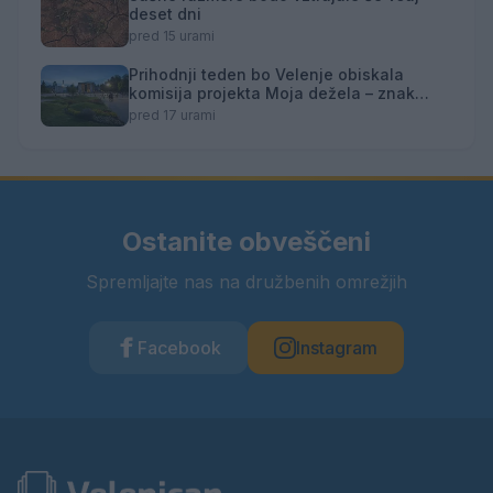
deset dni
pred 15 urami
Prihodnji teden bo Velenje obiskala
komisija projekta Moja dežela – znak
gostoljubnosti
pred 17 urami
Ostanite obveščeni
Spremljajte nas na družbenih omrežjih
Facebook
Instagram