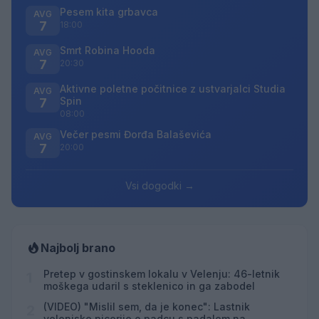
Pesem kita grbavca
AVG
7
18:00
Smrt Robina Hooda
AVG
7
20:30
Aktivne poletne počitnice z ustvarjalci Studia
AVG
Spin
7
08:00
Večer pesmi Đorđa Balaševića
AVG
7
20:00
Vsi dogodki →
Najbolj brano
Pretep v gostinskem lokalu v Velenju: 46-letnik
1
moškega udaril s steklenico in ga zabodel
(VIDEO) "Mislil sem, da je konec": Lastnik
2
velenjske picerije o padcu s padalom na