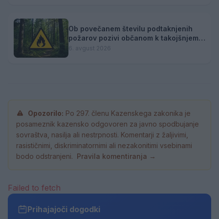
Ob povečanem številu podtaknjenih
požarov pozivi občanom k takojšnjemu
obveščanju policije
6. avgust 2026
Opozorilo:
Po 297. členu Kazenskega zakonika je
posameznik kazensko odgovoren za javno spodbujanje
sovraštva, nasilja ali nestrpnosti. Komentarji z žaljivimi,
rasističnimi, diskriminatornimi ali nezakonitimi vsebinami
bodo odstranjeni.
Pravila komentiranja →
Failed to fetch
Prihajajoči dogodki