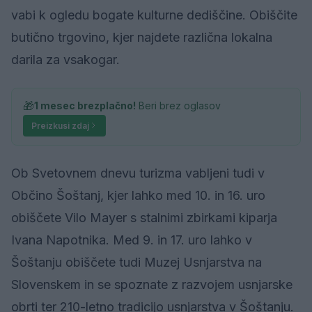
vabi k ogledu bogate kulturne dediščine. Obiščite
butično trgovino, kjer najdete različna lokalna
darila za vsakogar.
🎁
1 mesec brezplačno!
Beri brez oglasov
Preizkusi zdaj
Ob Svetovnem dnevu turizma vabljeni tudi v
Občino Šoštanj, kjer lahko med 10. in 16. uro
obiščete Vilo Mayer s stalnimi zbirkami kiparja
Ivana Napotnika. Med 9. in 17. uro lahko v
Šoštanju obiščete tudi Muzej Usnjarstva na
Slovenskem in se spoznate z razvojem usnjarske
obrti ter 210-letno tradicijo usnjarstva v Šoštanju.