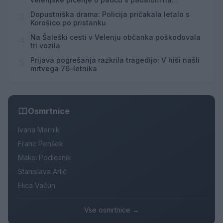
Hrvaškem
Dopustniška drama: Policija pričakala letalo s
3
Korošico po pristanku
Na Šaleški cesti v Velenju občanka poškodovala
4
tri vozila
Prijava pogrešanja razkrila tragedijo: V hiši našli
5
mrtvega 76-letnika
Osmrtnice
Ivana Mernik
Franc Penšek
Maksi Podlesnik
Stanislava Arlič
Elica Vačun
Vse osmrtnice →