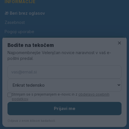
INFORMACIJE
🎁 Beri brez oglasov
Zasebnost
Pogoji uporabe
×
Piškotki
Bodite na tekočem
Oglaševanje
Najpomembnejše Velenjčan novice naravnost v vaš e-
poštni predal.
Kontakt
Pravila nagradnih iger
Pravila volilne kampanje
Strinjam se s prejemanjem e-novic in z
obdelavo osebnih
podatkov
.
© 2026 Velenjčan. Vse pravice pridržane.
Prijavi me
KN MEDIA d.o.o.
Odjava z enim klikom kadarkoli.