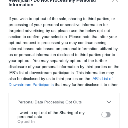
Velenjčan -
Do Not Process My Personal
Information
If you wish to opt-out of the sale, sharing to third parties, or
processing of your personal or sensitive information for
targeted advertising by us, please use the below opt-out
Opozorilo:
Po 297. členu Kazenskega zakonika je
section to confirm your selection. Please note that after your
posameznik kazensko odgovoren za javno spodbujanje
opt-out request is processed you may continue seeing
sovraštva, nasilja ali nestrpnosti. Komentarji z žaljivimi,
interest-based ads based on personal information utilized by
rasističnimi, diskriminatornimi ali nezakonitimi vsebinami
us or personal information disclosed to third parties prior to
bodo odstranjeni.
Pravila komentiranja →
your opt-out. You may separately opt-out of the further
disclosure of your personal information by third parties on the
IAB’s list of downstream participants. This information may
Failed to fetch
also be disclosed by us to third parties on the
IAB’s List of
Downstream Participants
that may further disclose it to other
Prihajajoči dogodki
third parties.
Poletni bolšji sejem
AVG
Personal Data Processing Opt Outs
8
08:00
I want to opt-out of the Sharing of my
Spider-Man: Nov dan
AVG
personal data.
8
18:00
Opted In