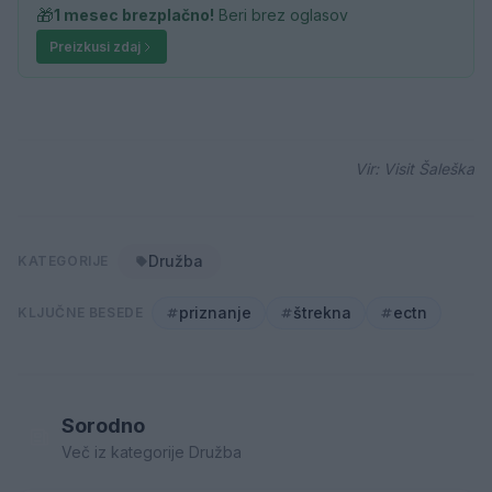
🎁
1 mesec brezplačno!
Beri brez oglasov
Preizkusi zdaj
Vir: Visit Šaleška
Družba
KATEGORIJE
priznanje
štrekna
ectn
KLJUČNE BESEDE
Sorodno
Več iz kategorije Družba