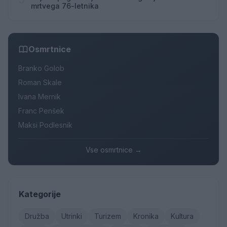
5
mrtvega 76-letnika
Osmrtnice
Branko Golob
Roman Skale
Ivana Mernik
Franc Penšek
Maksi Podlesnik
Vse osmrtnice →
Kategorije
Družba
Utrinki
Turizem
Kronika
Kultura