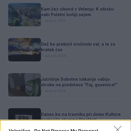
Kam čez vikend v Velenju: K obisku
vabi Poletni bolšji sejem
7. avgust 2026
Dež bo prekinil vročinski val, a le za
kratek čas
7. avgust 2026
Jutrišnje Sobotne lutkarije vabijo
otroke na predstavo "Fuj, gosenica!"
7. avgust 2026
Danes bo na travniku pri domu Kulture
nastopila skupina Ringlšpil
7. avgust 2026