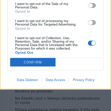
Fuj, gosenica!
AVG
I want to opt-out of the Sale of my
8
10:00
Personal Data.
Opted In
Backrooms: Brez izhoda
AVG
8
21:00
I want to opt-out of processing my
Personal Data for Targeted Advertising.
Opted In
Vsi dogodki →
I want to opt-out of Collection, Use,
Retention, Sale, and/or Sharing of my
Personal Data that Is Unrelated with the
Purposes for which it was collected.
Opted Out
Najbolj brano
CONFIRM
Pretep v gostinskem lokalu v Velenju: 46-letnik
1
moškega udaril s steklenico in ga zabodel
(VIDEO) "Mislil sem, da je konec": Lastnik
2
velenjske picerije o padcu s padalom na
Data Deletion
Data Access
Privacy Policy
Hrvaškem
Dopustniška drama: Policija pričakala letalo s
3
Korošico po pristanku
Na Šaleški cesti v Velenju občanka poškodovala
4
tri vozila
Prijava pogrešanja razkrila tragedijo: V hiši našli