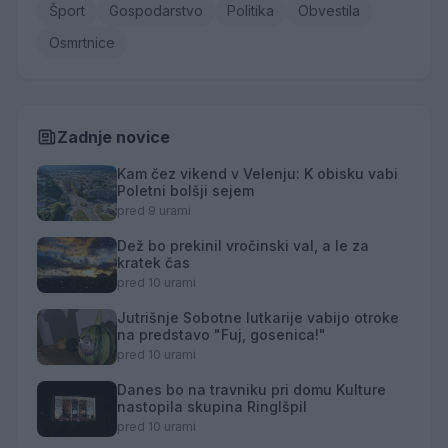
Šport
Gospodarstvo
Politika
Obvestila
Osmrtnice
Zadnje novice
Kam čez vikend v Velenju: K obisku vabi
Poletni bolšji sejem
pred 9 urami
Dež bo prekinil vročinski val, a le za
kratek čas
pred 10 urami
Jutrišnje Sobotne lutkarije vabijo otroke
na predstavo "Fuj, gosenica!"
pred 10 urami
Danes bo na travniku pri domu Kulture
nastopila skupina Ringlšpil
pred 10 urami