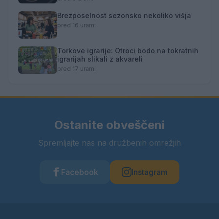
Brezposelnost sezonsko nekoliko višja
pred 16 urami
Torkove igrarije: Otroci bodo na tokratnih
igrarijah slikali z akvareli
pred 17 urami
Ostanite obveščeni
Spremljajte nas na družbenih omrežjih
Facebook
Instagram