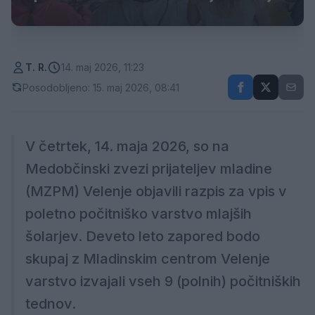
T. R.
14. maj 2026, 11:23
Posodobljeno: 15. maj 2026, 08:41
V četrtek, 14. maja 2026, so na
Medobčinski zvezi prijateljev mladine
(MZPM) Velenje objavili razpis za vpis v
poletno počitniško varstvo mlajših
šolarjev. Deveto leto zapored bodo
skupaj z Mladinskim centrom Velenje
varstvo izvajali vseh 9 (polnih) počitniških
tednov.