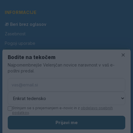
INFORMACIJE
🎁 Beri brez oglasov
Zasebnost
Pogoji uporabe
×
Piškotki
Bodite na tekočem
Oglaševanje
Najpomembnejše Velenjčan novice naravnost v vaš e-
poštni predal.
Kontakt
Pravila nagradnih iger
Pravila volilne kampanje
Strinjam se s prejemanjem e-novic in z
obdelavo osebnih
podatkov
.
© 2026 Velenjčan. Vse pravice pridržane.
Prijavi me
KN MEDIA d.o.o.