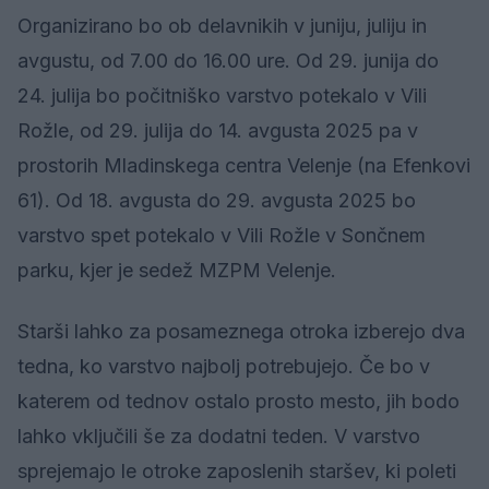
Organizirano bo ob delavnikih v juniju, juliju in
avgustu, od 7.00 do 16.00 ure. Od 29. junija do
24. julija bo počitniško varstvo potekalo v Vili
Rožle, od 29. julija do 14. avgusta 2025 pa v
prostorih Mladinskega centra Velenje (na Efenkovi
61). Od 18. avgusta do 29. avgusta 2025 bo
varstvo spet potekalo v Vili Rožle v Sončnem
parku, kjer je sedež MZPM Velenje.
Starši lahko za posameznega otroka izberejo dva
tedna, ko varstvo najbolj potrebujejo. Če bo v
katerem od tednov ostalo prosto mesto, jih bodo
lahko vključili še za dodatni teden. V varstvo
sprejemajo le otroke zaposlenih staršev, ki poleti