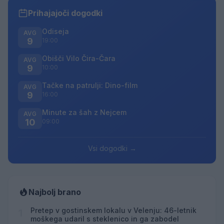
Prihajajoči dogodki
Odiseja
AVG
9
19:00
Obišči Vilo Čira-Čara
AVG
9
10:00
Tačke na patrulji: Dino-film
AVG
9
16:00
Minute za šah z Nejcem
AVG
10
09:00
Vsi dogodki →
Najbolj brano
Pretep v gostinskem lokalu v Velenju: 46-letnik
1
moškega udaril s steklenico in ga zabodel