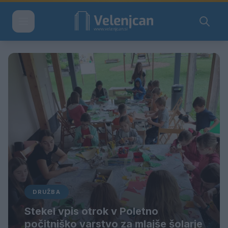
DRUŽBA
Stekel vpis otrok v Poletno
počitniško varstvo za mlajše šolarje