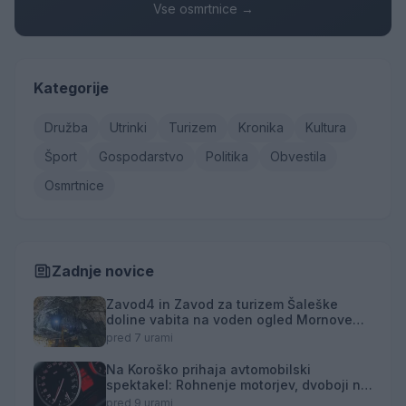
Vse osmrtnice →
Kategorije
Družba
Utrinki
Turizem
Kronika
Kultura
Šport
Gospodarstvo
Politika
Obvestila
Osmrtnice
Zadnje novice
Zavod4 in Zavod za turizem Šaleške
doline vabita na voden ogled Mornove
zijalke
pred 7 urami
Na Koroško prihaja avtomobilski
spektakel: Rohnenje motorjev, dvoboji na
progah in atraktivni Car Meet
pred 9 urami