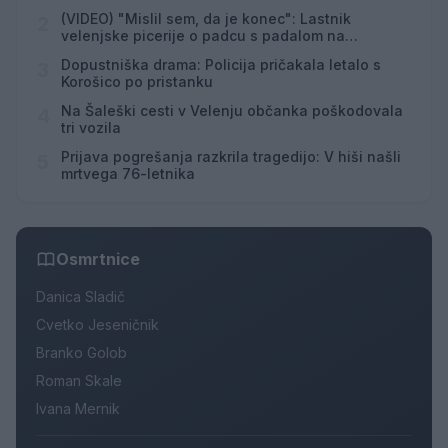
(VIDEO) "Mislil sem, da je konec": Lastnik
2
velenjske picerije o padcu s padalom na
Hrvaškem
Dopustniška drama: Policija pričakala letalo s
3
Korošico po pristanku
Na Šaleški cesti v Velenju občanka poškodovala
4
tri vozila
Prijava pogrešanja razkrila tragedijo: V hiši našli
5
mrtvega 76-letnika
Osmrtnice
Danica Sladič
Cvetko Jeseničnik
Branko Golob
Roman Skale
Ivana Mernik