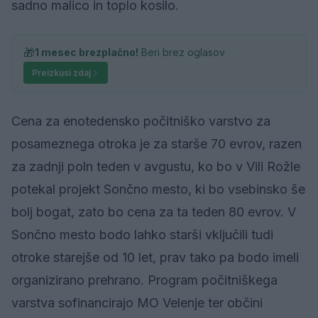
sadno malico in toplo kosilo.
🎁
1 mesec brezplačno!
Beri brez oglasov
Preizkusi zdaj
Cena za enotedensko počitniško varstvo za
posameznega otroka je za starše 70 evrov, razen
za zadnji poln teden v avgustu, ko bo v Vili Rožle
potekal projekt Sončno mesto, ki bo vsebinsko še
bolj bogat, zato bo cena za ta teden 80 evrov. V
Sončno mesto bodo lahko starši vključili tudi
otroke starejše od 10 let, prav tako pa bodo imeli
organizirano prehrano. Program počitniškega
varstva sofinancirajo MO Velenje ter občini