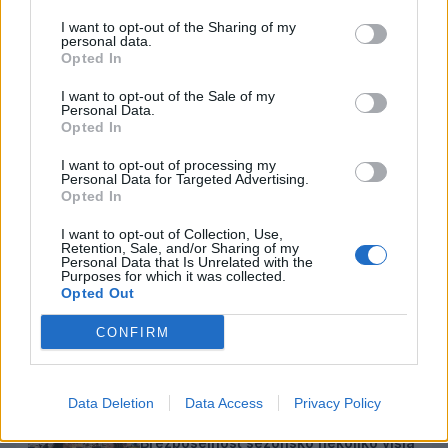
I want to opt-out of the Sharing of my
personal data.
Opted In
I want to opt-out of the Sale of my
Sorodno
Personal Data.
Več iz kategorije Družba
Opted In
I want to opt-out of processing my
Personal Data for Targeted Advertising.
Zavod4 in Zavod za turizem Šaleške
Opted In
doline vabita na voden ogled Mornove
zijalke
8. avgust 2026
I want to opt-out of Collection, Use,
Retention, Sale, and/or Sharing of my
Personal Data that Is Unrelated with the
Purposes for which it was collected.
Opted Out
Na Koroško prihaja avtomobilski
spektakel: Rohnenje motorjev, dvoboji
CONFIRM
na progah in atraktivni Car Meet
8. avgust 2026
Data Deletion
Data Access
Privacy Policy
Brezposelnost sezonsko nekoliko višja