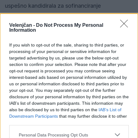
uspešno kandidirala za sofinanciranje
zdravstvenih letovanj na morju. Vpis na letovanji
na Debelem rtiču (od 13. do 23. 7. 2026) in v
Velenjčan -
Do Not Process My Personal
Information
Poreču (od 5. do 15. 8. 2026) bo stekel takoj po
podpisu pogodbe z Ministrstvom za zdravje RS,
If you wish to opt-out of the sale, sharing to third parties, or
processing of your personal or sensitive information for
predvidoma po 21. 5. 2026. Kdaj točno se bo
targeted advertising by us, please use the below opt-out
začel vpis, bodo sporočili.
section to confirm your selection. Please note that after your
opt-out request is processed you may continue seeing
interest-based ads based on personal information utilized by
us or personal information disclosed to third parties prior to
Vir: MZPM Velenje
your opt-out. You may separately opt-out of the further
disclosure of your personal information by third parties on the
IAB’s list of downstream participants. This information may
also be disclosed by us to third parties on the
IAB’s List of
Družba
KATEGORIJE
Downstream Participants
that may further disclose it to other
third parties.
mzpm velenje
otroci
KLJUČNE BESEDE
Personal Data Processing Opt Outs
počitnice
počitniško varstvo
vpis