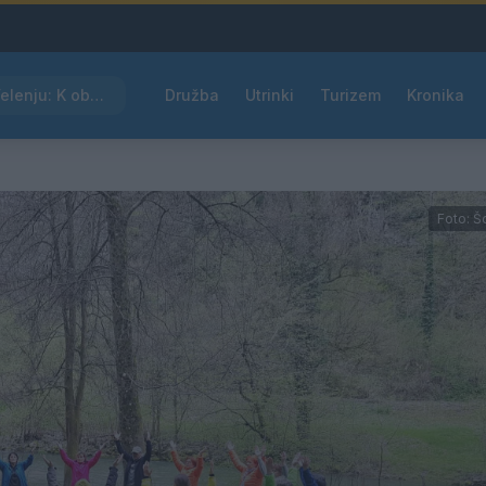
Kam čez vikend v Velenju: K obisku vabi Poletni bolšji sejem
Družba
Utrinki
Turizem
Kronika
Foto: Š