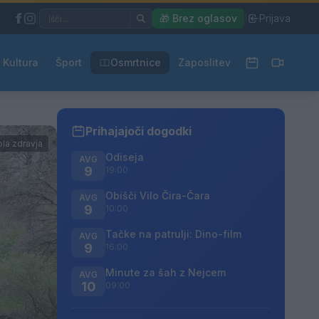
|
🎁 Brez oglasov
|
Prijava
Kultura
Šport
Osmrtnice
Zaposlitev
Prihajajoči dogodki
ola zdravja
Odiseja
AVG
9
19:00
Obišči Vilo Čira-Čara
AVG
9
10:00
Tačke na patrulji: Dino-film
AVG
9
16:00
Minute za šah z Nejcem
AVG
10
09:00