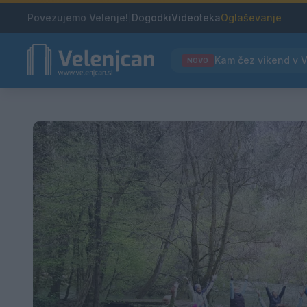
Povezujemo Velenje!
|
Dogodki
Videoteka
Oglaševanje
NOVO