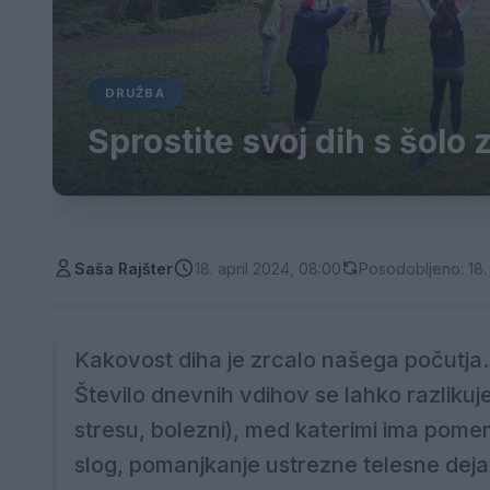
DRUŽBA
Sprostite svoj dih s šolo 
Saša Rajšter
18. april 2024, 08:00
Posodobljeno: 18. 
Kakovost diha je zrcalo našega počutja
Število dnevnih vdihov se lahko razlikuj
stresu, bolezni), med katerimi ima pomem
slog, pomanjkanje ustrezne telesne deja