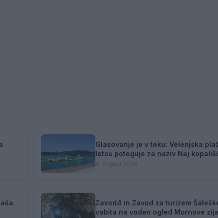
a
Glasovanje je v teku: Velenjska pla
letos poteguje za naziv Naj kopališ
9. avgust 2026
naša
Zavod4 in Zavod za turizem Šalešk
vabita na voden ogled Mornove zij