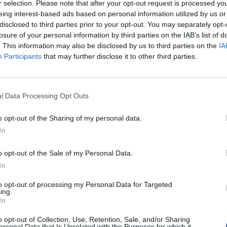
r selection. Please note that after your opt-out request is processed y
eing interest-based ads based on personal information utilized by us or
disclosed to third parties prior to your opt-out. You may separately opt-
losure of your personal information by third parties on the IAB’s list of
. This information may also be disclosed by us to third parties on the
IA
Participants
that may further disclose it to other third parties.
prostem in udeležencem nudijo sprostitev v skupnosti 
nje
psiho-fizičnega
počutja z uporabo dihalnih tehni
l Data Processing Opt Outs
ja za dodatno sproščanje živčnega sistema.
o opt-out of the Sharing of my personal data.
In
raž Purger, »
Z dihanjem v trebušni predel, z blagim
ezno prekrvavitev tkiv in pljuč in potrebno stabiliza
o opt-out of the Sale of my Personal Data.
In
o gibanje vseh notranjih organov, s čimer zmanjšam
.
to opt-out of processing my Personal Data for Targeted
ing.
In
usposobljeni vaditelji in potekajo v enakem zaporedju,
o opt-out of Collection, Use, Retention, Sale, and/or Sharing
ersonal Data that Is Unrelated with the Purposes for which it