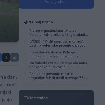
Vsi dogodki →
Najbolj brano
Pretep v gostinskem lokalu v
1
Velenju: 46-letnik moškega udaril s
steklenico in ga zabodel
(VIDEO) "Mislil sem, da je konec":
2
Lastnik velenjske picerije o padcu s
padalom na Hrvaškem
Dopustniška drama: Policija
3
pričakala letalo s Korošico po
pristanku
Na Šaleški cesti v Velenju občanka
4
poškodovala tri vozila
Prijava pogrešanja razkrila
5
 na dan.
tragedijo: V hiši našli mrtvega 76-
letnika
vljenost
enjski
Osmrtnice
njšajo