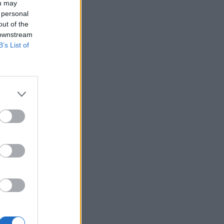
ou may
 personal
out of the
 downstream
B’s List of
lokalnega
k, nežnega
cijo
o tudi
 da lahko