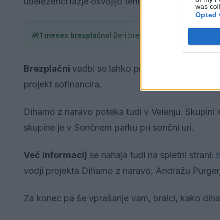
udeleženci lažje osvojijo tehnike in jih vključijo 
was col
Opted 
🎁
1 mesec brezplačno!
Beri brez oglasov
Brezplačni
vadbi se lahko pridruži kdorkoli, ki 
projekt sofinancira.
Dihamo z naravo poteka tudi v Velenju. Skupini »K
skupine je v Sončnem parku pri sončni uri.
Več informacij
se nahaja tudi na spletni strani:
vodji projekta Dihamo z naravo, Andražu Purger
Za konec pa še vprašanje vam, bralci, kako diha