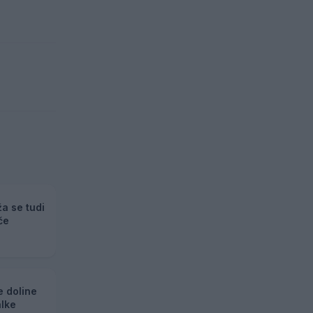
ža se tudi
če
e doline
alke