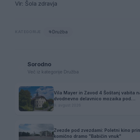
Vir: Šola zdravja
Družba
KATEGORIJE
Sorodno
Več iz kategorije Družba
Vila Mayer in Zavod 4 Šoštanj vabita n
dvodnevno delavnico mozaika pod
mentorstvom Mojce Marije Černivšek
9. avgust 2026
Zvezde pod zvezdami: Poletni kino pri
komično dramo "Babičin vnuk"