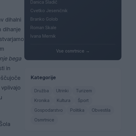
Danica Sladič
Cvetko Jeseničnik
Branko Golob
v dihalni
Roman Skale
 dihanje
Ivana Mernik
ustvarjamo
em
Vse osmrtnice →
anje bega
ti in
Kategorije
oščujoče
 vplivajo
Družba
Utrinki
Turizem
u
Kronika
Kultura
Šport
Gospodarstvo
Politika
Obvestila
Osmrtnice
 Šola