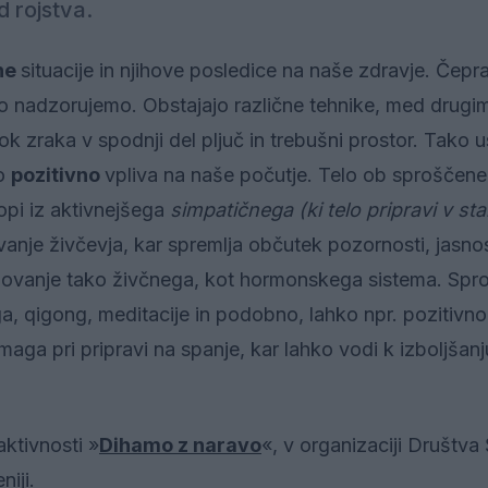
d rojstva.
ne
situacije in njihove posledice na naše zdravje. Čepra
o nadzorujemo. Obstajajo različne tehnike, med drugim
k zraka v spodnji del pljuč in trebušni prostor. Tako 
ko
pozitivno
vpliva na naše počutje. Telo ob sproščen
lopi iz aktivnejšega
simpatičnega (ki telo pripravi v st
anje živčevja, kar spremlja občutek pozornosti, jasnos
elovanje tako živčnega, kot hormonskega sistema. Spr
ga, qigong, meditacije in podobno, lahko npr. pozitivno
ga pri pripravi na spanje, kar lahko vodi k izboljšanj
ktivnosti »
Dihamo z naravo
«, v organizaciji Društva
iji.