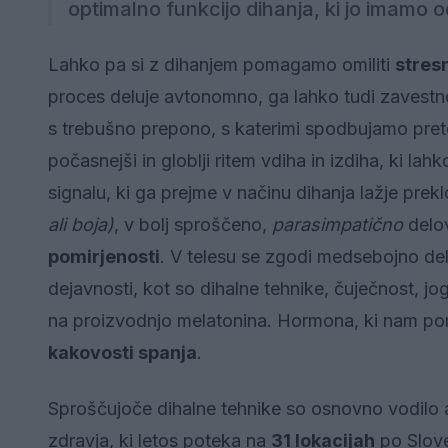
optimalno funkcijo dihanja, ki jo imamo o
Lahko pa si z dihanjem pomagamo omiliti
stres
proces deluje avtonomno, ga lahko tudi zavestn
s trebušno prepono, s katerimi spodbujamo preto
počasnejši in globlji ritem vdiha in izdiha, ki lah
signalu, ki ga prejme v načinu dihanja lažje prek
ali boja)
, v bolj sproščeno,
parasimpatično
delov
pomirjenosti
. V telesu se zgodi medsebojno d
dejavnosti, kot so dihalne tehnike, čuječnost, jo
na proizvodnjo melatonina. Hormona, ki nam poma
kakovosti spanja
.
Sproščujoče dihalne tehnike so osnovno vodilo a
zdravja, ki letos poteka na
31 lokacijah
po Sloven