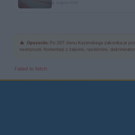
9. avgust 2026
Opozorilo:
Po 297. členu Kazenskega zakonika je pos
nestrpnosti. Komentarji z žaljivimi, rasističnimi, diskrimina
Failed to fetch