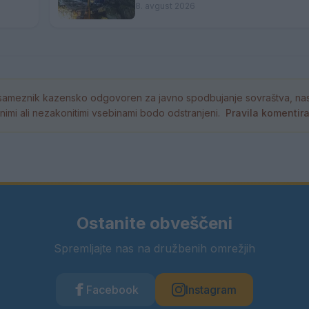
8. avgust 2026
ameznik kazensko odgovoren za javno spodbujanje sovraštva, nasil
tornimi ali nezakonitimi vsebinami bodo odstranjeni.
Pravila komentir
Ostanite obveščeni
Spremljajte nas na družbenih omrežjih
Facebook
Instagram