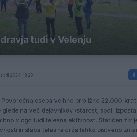
zdravja tudi v Velenju
april 2024, 18:23
. Povprečna oseba vdihne približno 22.000-krat
e glede na več dejavnikov (starost, spol, izposta
bno vlogo tudi telesna aktivnost. Statičen življ
vnosti in slaba telesna drža lahko bistveno zma