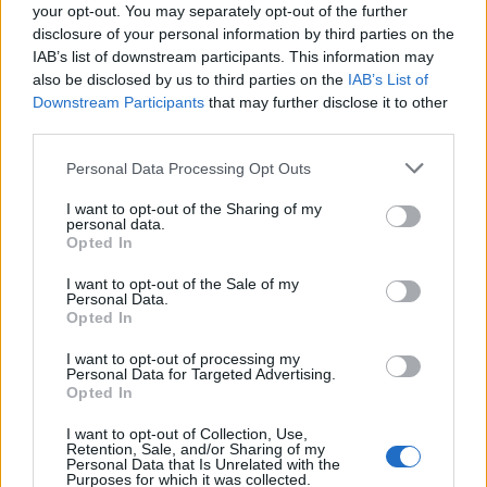
your opt-out. You may separately opt-out of the further
7. avgust 2026
disclosure of your personal information by third parties on the
IAB’s list of downstream participants. This information may
also be disclosed by us to third parties on the
IAB’s List of
Downstream Participants
that may further disclose it to other
third parties.
Opozorilo:
Po 297. členu Kazenskega zakonika je
Personal Data Processing Opt Outs
posameznik kazensko odgovoren za javno spodbujanje
I want to opt-out of the Sharing of my
sovraštva, nasilja ali nestrpnosti. Komentarji z žaljivimi,
personal data.
rasističnimi, diskriminatornimi ali nezakonitimi vsebinami
Opted In
bodo odstranjeni.
Pravila komentiranja →
I want to opt-out of the Sale of my
Personal Data.
Opted In
Failed to fetch
I want to opt-out of processing my
Prihajajoči dogodki
Personal Data for Targeted Advertising.
Opted In
Pesem kita grbavca
AVG
I want to opt-out of Collection, Use,
7
18:00
Retention, Sale, and/or Sharing of my
Personal Data that Is Unrelated with the
Smrt Robina Hooda
AVG
Purposes for which it was collected.