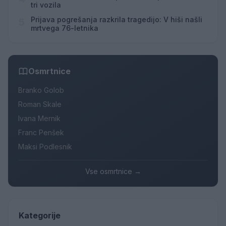
tri vozila
Prijava pogrešanja razkrila tragedijo: V hiši našli
5
mrtvega 76-letnika
Osmrtnice
Branko Golob
Roman Skale
Ivana Mernik
Franc Penšek
Maksi Podlesnik
Vse osmrtnice →
Kategorije