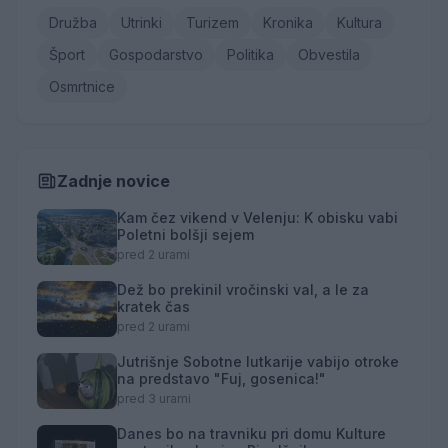
Družba
Utrinki
Turizem
Kronika
Kultura
Šport
Gospodarstvo
Politika
Obvestila
Osmrtnice
Zadnje novice
Kam čez vikend v Velenju: K obisku vabi
Poletni bolšji sejem
pred 2 urami
Dež bo prekinil vročinski val, a le za
kratek čas
pred 2 urami
Jutrišnje Sobotne lutkarije vabijo otroke
na predstavo "Fuj, gosenica!"
pred 3 urami
Danes bo na travniku pri domu Kulture