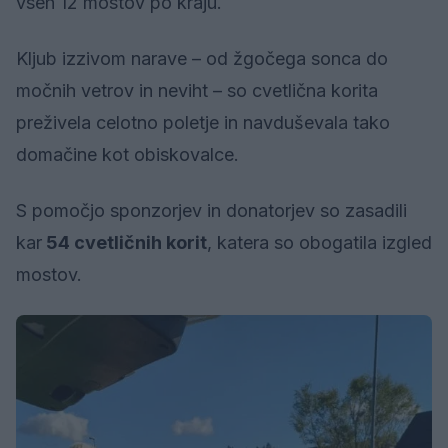
vseh 12 mostov po kraju.
Kljub izzivom narave – od žgočega sonca do
močnih vetrov in neviht – so cvetlična korita
preživela celotno poletje in navduševala tako
domačine kot obiskovalce.
S pomočjo sponzorjev in donatorjev so zasadili
kar
54 cvetličnih korit
, katera so obogatila izgled
mostov.