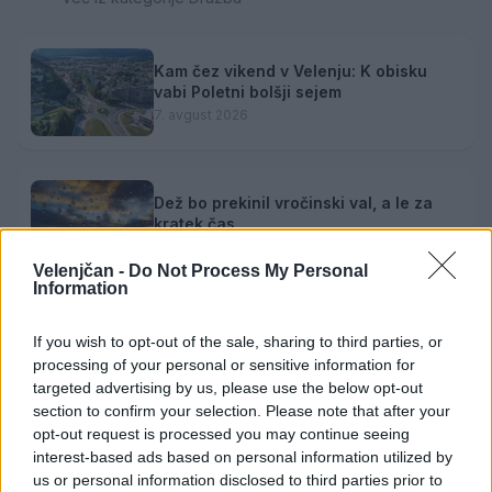
Kam čez vikend v Velenju: K obisku
vabi Poletni bolšji sejem
7. avgust 2026
Dež bo prekinil vročinski val, a le za
kratek čas
7. avgust 2026
Velenjčan -
Do Not Process My Personal
Information
Jutrišnje Sobotne lutkarije vabijo
If you wish to opt-out of the sale, sharing to third parties, or
otroke na predstavo "Fuj, gosenica!"
processing of your personal or sensitive information for
7. avgust 2026
targeted advertising by us, please use the below opt-out
section to confirm your selection. Please note that after your
opt-out request is processed you may continue seeing
interest-based ads based on personal information utilized by
Danes bo na travniku pri domu Kulture
us or personal information disclosed to third parties prior to
nastopila skupina Ringlšpil