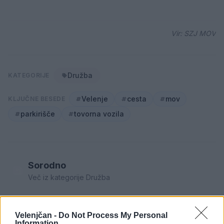
Vir: SZJ MOV
Družba
KATEGORIJE
Velenje
cesta
mov
KLJUČNE BESEDE
parkirišče
tovorna vozila
Sorodno
Več iz kategorije Družba
Pred nami vroč četrtek, v petek
Velenjčan -
Do Not Process My Personal
osvežitev
Information