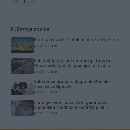
Osmrtnice
Zadnje novice
Pred nami vroč četrtek, v petek osvežitev
pred 13 urami
Pol stoletja glasbe na tromeji: Graška
Gora obeležuje 50. jubilejni festival
narodno-zabavne glasbe
pred 17 urami
Subvencioniranje nakupa električnih
vozil se zaključuje
pred 19 urami
Zlata generacija za zlato generacijo:
Slovenska mladinska košarka piše
zgodovino
pred 19 urami