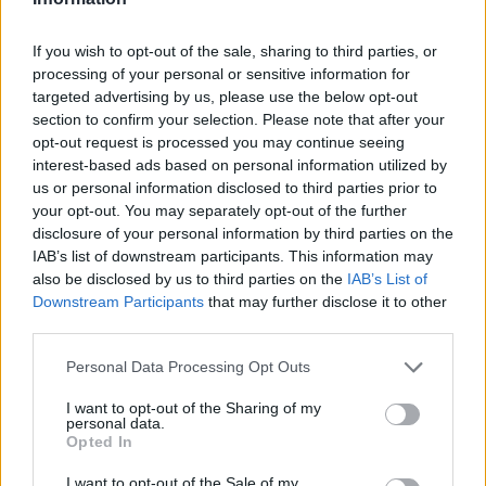
5. avgust 2026
If you wish to opt-out of the sale, sharing to third parties, or
processing of your personal or sensitive information for
targeted advertising by us, please use the below opt-out
Pol stoletja glasbe na tromeji: Graška
section to confirm your selection. Please note that after your
Gora obeležuje 50. jubilejni festival
opt-out request is processed you may continue seeing
narodno-zabavne glasbe
5. avgust 2026
interest-based ads based on personal information utilized by
us or personal information disclosed to third parties prior to
your opt-out. You may separately opt-out of the further
Subvencioniranje nakupa električnih
disclosure of your personal information by third parties on the
vozil se zaključuje
IAB’s list of downstream participants. This information may
5. avgust 2026
also be disclosed by us to third parties on the
IAB’s List of
Downstream Participants
that may further disclose it to other
third parties.
Med vročinskim valom za preprečitev
Personal Data Processing Opt Outs
zastrupitev ključno varno ravnanje s
hrano
5. avgust 2026
I want to opt-out of the Sharing of my
personal data.
Opted In
I want to opt-out of the Sale of my