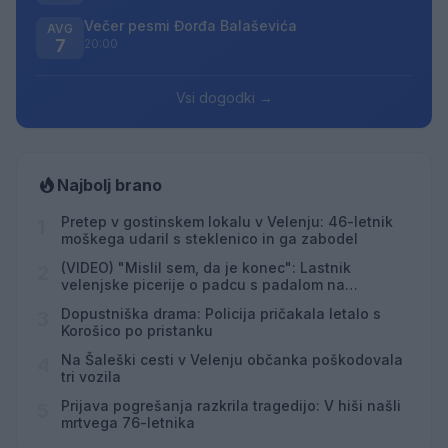
Večer pesmi Đorđa Balaševića
AVG
7
20:00
Vsi dogodki →
Najbolj brano
Pretep v gostinskem lokalu v Velenju: 46-letnik
1
moškega udaril s steklenico in ga zabodel
(VIDEO) "Mislil sem, da je konec": Lastnik
2
velenjske picerije o padcu s padalom na
Hrvaškem
Dopustniška drama: Policija pričakala letalo s
3
Korošico po pristanku
Na Šaleški cesti v Velenju občanka poškodovala
4
tri vozila
Prijava pogrešanja razkrila tragedijo: V hiši našli
5
mrtvega 76-letnika