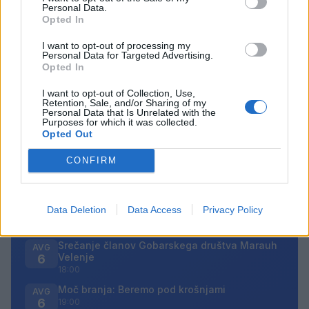
Personal Data.
Opted In
Opozorilo:
Po 297. členu Kazenskega zakonika je
I want to opt-out of processing my
Personal Data for Targeted Advertising.
posameznik kazensko odgovoren za javno spodbujanje
Opted In
sovraštva, nasilja ali nestrpnosti. Komentarji z žaljivimi,
rasističnimi, diskriminatornimi ali nezakonitimi vsebinami
I want to opt-out of Collection, Use,
bodo odstranjeni.
Pravila komentiranja →
Retention, Sale, and/or Sharing of my
Personal Data that Is Unrelated with the
Purposes for which it was collected.
Opted Out
Failed to fetch
CONFIRM
Prihajajoči dogodki
Aktivne poletne počitnice z ustvarjalci Studia
AVG
Data Deletion
Data Access
Privacy Policy
Spin
6
08:00
Srečanje članov Gobarskega društva Marauh
AVG
Velenje
6
18:00
Moč branja: Beremo pod krošnjami
AVG
6
19:00