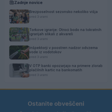
Zadnje novice
Brezposelnost sezonsko nekoliko višja
pred 3 urami
Torkove igrarije: Otroci bodo na tokratnih
igrarijah slikali z akvareli
pred 3 urami
Inšpektorji v poostren nadzor odvzema
vode iz vodotokov
pred 3 urami
V OTP banki opozarjajo na primere zlorab
plačilnih kartic na bankomatih
pred 3 urami
Ostanite obveščeni