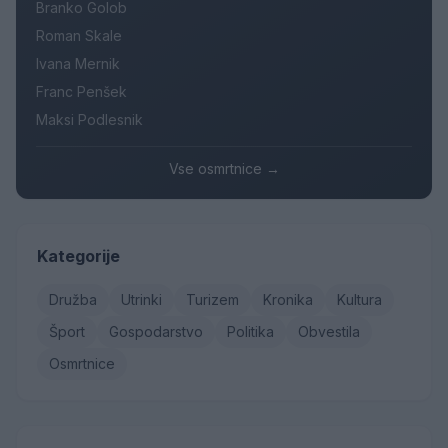
Branko Golob
Roman Skale
Ivana Mernik
Franc Penšek
Maksi Podlesnik
Vse osmrtnice →
Kategorije
Družba
Utrinki
Turizem
Kronika
Kultura
Šport
Gospodarstvo
Politika
Obvestila
Osmrtnice