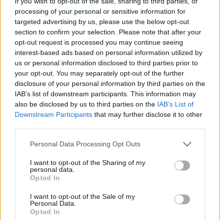
If you wish to opt-out of the sale, sharing to third parties, or
processing of your personal or sensitive information for
targeted advertising by us, please use the below opt-out
section to confirm your selection. Please note that after your
Kultura
Družba
KATEGORIJE
opt-out request is processed you may continue seeing
interest-based ads based on personal information utilized by
Velenje
MO Velenje
us or personal information disclosed to third parties prior to
KLJUČNE BESEDE
your opt-out. You may separately opt-out of the further
festival velenje
sledi rudarjev
disclosure of your personal information by third parties on the
IAB’s list of downstream participants. This information may
also be disclosed by us to third parties on the
IAB’s List of
Downstream Participants
that may further disclose it to other
third parties.
Sorodno
Več iz kategorije Kultura
Personal Data Processing Opt Outs
I want to opt-out of the Sharing of my
personal data.
Pol stoletja glasbe na tromeji: Graška
Opted In
Gora obeležuje 50. jubilejni festival
narodno-zabavne glasbe
5. avgust 2026
I want to opt-out of the Sale of my
Personal Data.
Opted In