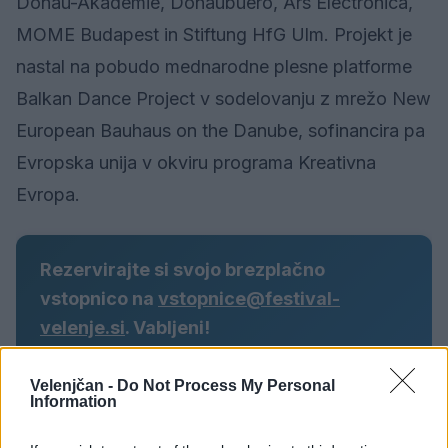
Donau-Akademie, Donaubuero, Ars Electronica,
MOME Budapest in Stiftung HfG Ulm. Projekt je
nastal na pobudo mednarodne plesne platforme
Balkan Dance Project v sodelovanju z mrežo New
European Bauhaus on the Danube, sofinancira pa
Evropska unija v okviru programa Kreativna
Evropa.
Rezervirajte si svojo brezplačno
vstopnico na
vstopnice@festival-
velenje.si
. Vabljeni!
Velenjčan -
Do Not Process My Personal
Information
Vir: MO Velenje