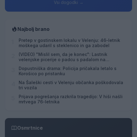
Vsi dogodki →
Najbolj brano
Pretep v gostinskem lokalu v Velenju: 46-letnik
1
moškega udaril s steklenico in ga zabodel
(VIDEO) "Mislil sem, da je konec": Lastnik
2
velenjske picerije o padcu s padalom na
Hrvaškem
Dopustniška drama: Policija pričakala letalo s
3
Korošico po pristanku
Na Šaleški cesti v Velenju občanka poškodovala
4
tri vozila
Prijava pogrešanja razkrila tragedijo: V hiši našli
5
mrtvega 76-letnika
Osmrtnice