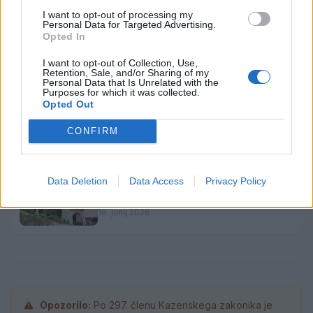
I want to opt-out of processing my
Poletje v Knjižnici Velenje: Od
Personal Data for Targeted Advertising.
pravljičnih dogodivščin do glasbenih
Opted In
zgodb in popotniških utrinkov
1. julij 2026
I want to opt-out of Collection, Use,
Retention, Sale, and/or Sharing of my
Personal Data that Is Unrelated with the
Purposes for which it was collected.
V Velenju dve premieri mednarodnega
Opted Out
plesnega projekta D. Dance Alliance
26. junij 2026
CONFIRM
Data Deletion
Data Access
Privacy Policy
Poletna muzejska noč v Velenju: Od
umetniških doživetij in ustvarjanja do
razstav
16. junij 2026
Opozorilo:
Po 297. členu Kazenskega zakonika je