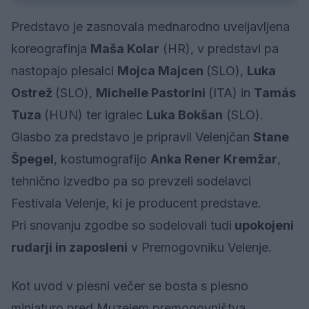
Predstavo je zasnovala mednarodno uveljavljena
koreografinja
Maša Kolar
(HR), v predstavi pa
nastopajo plesalci
Mojca Majcen
(SLO),
Luka
Ostrež
(SLO),
Michelle Pastorini
(ITA) in
Tamás
Tuza
(HUN) ter igralec
Luka Bokšan
(SLO).
Glasbo za predstavo je pripravil Velenjčan
Stane
Špegel
, kostumografijo
Anka Rener Kremžar
,
tehnično izvedbo pa so prevzeli sodelavci
Festivala Velenje, ki je producent predstave.
Pri snovanju zgodbe so sodelovali tudi
upokojeni
rudarji in zaposleni
v Premogovniku Velenje.
Kot uvod v plesni večer se bosta s plesno
miniaturo pred Muzejem premogovništva