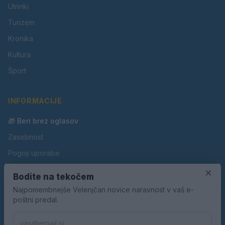
Utrinki
Turizem
Kronika
Kultura
Šport
INFORMACIJE
🎁 Beri brez oglasov
Zasebnost
Pogoji uporabe
×
Piškotki
Bodite na tekočem
Oglaševanje
Najpomembnejše Velenjčan novice naravnost v vaš e-
poštni predal.
Kontakt
Pravila nagradnih iger