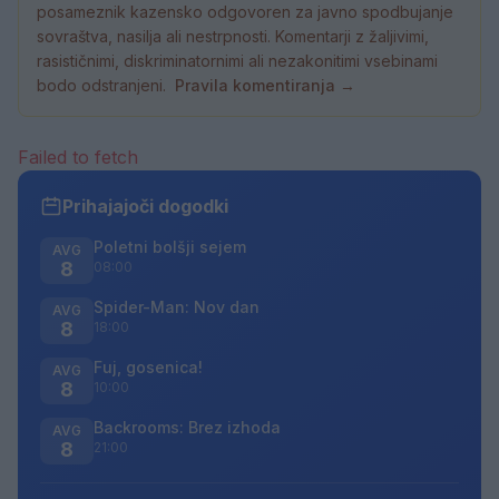
posameznik kazensko odgovoren za javno spodbujanje
sovraštva, nasilja ali nestrpnosti. Komentarji z žaljivimi,
rasističnimi, diskriminatornimi ali nezakonitimi vsebinami
bodo odstranjeni.
Pravila komentiranja →
Failed to fetch
Prihajajoči dogodki
Poletni bolšji sejem
AVG
8
08:00
Spider-Man: Nov dan
AVG
8
18:00
Fuj, gosenica!
AVG
8
10:00
Backrooms: Brez izhoda
AVG
8
21:00