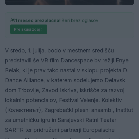
🎁
1 mesec brezplačno!
Beri brez oglasov
Preizkusi zdaj
V sredo, 1. julija, bodo v mestnem središču
predstavili še VR film Dancespace bv režiji Enye
Belak, ki je prav tako nastal v sklopu projekta D.
Dance Alliance, v katerem sodelujemo Delavski
dom Trbovlje, Zavod Iskriva, iskrišče za razvoj
lokalnih potencialov, Festival Velenje, Kolektiv
(Колективът), Zagrebački plesni ansambl, Institut
za umetničku igru in Sarajevski Ratni Teatar
SARTR ter pridruženi partnerji Europäische