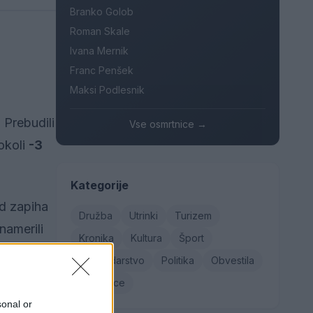
Branko Golob
Roman Skale
Ivana Mernik
Franc Penšek
Maksi Podlesnik
 Prebudili
Vse osmrtnice →
okoli
-3
Kategorije
d zapiha
Družba
Utrinki
Turizem
namerili
Kronika
Kultura
Šport
Gospodarstvo
Politika
Obvestila
Osmrtnice
sonal or