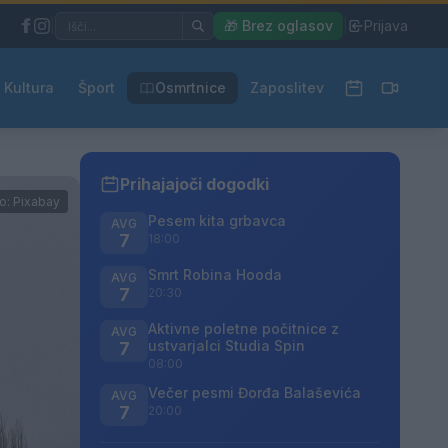
|
🎁 Brez oglasov
|
Prijava
Kultura
Šport
Osmrtnice
Zaposlitev
Prihajajoči dogodki
o: Pixabay
Pesem kita grbavca
AVG
7
18:00
Smrt Robina Hooda
AVG
7
20:30
Aktivne poletne počitnice z
AVG
ustvarjalci Studia Spin
7
08:00
Večer pesmi Đorđa Balaševića
AVG
7
20:00