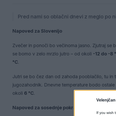
Pred nami so oblačni dnevi z meglo po ni
Napoved za Slovenijo
Zvečer in ponoči bo večinoma jasno. Zjutraj se b
se bomo v zelo mrzlo jutro – od okoli
-12 do -8
°C
.
Jutri se bo čez dan od zahoda pooblačilo, tu i
jugozahodnik. Dnevne temperature bodo ostale
okoli
6 °C
.
Velenjčan
Napoved za sosednje pokrajine
If you wish 