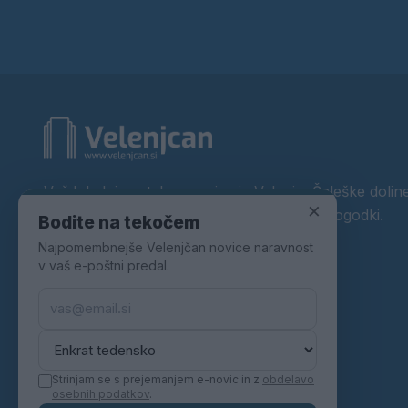
Vaš lokalni portal za novice iz Velenja, Šaleške doline
×
okolice. Aktualne novice, šport, kultura, dogodki.
Bodite na tekočem
Najpomembnejše Velenjčan novice naravnost
Povezujemo Velenje.
v vaš e-poštni predal.
Strinjam se s prejemanjem e-novic in z
obdelavo
osebnih podatkov
.