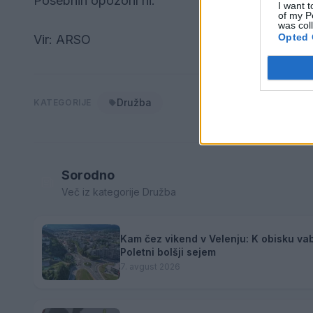
Posebnih opozoril ni.
I want t
of my P
was col
Opted 
Vir: ARSO
Družba
KATEGORIJE
Sorodno
Več iz kategorije Družba
Kam čez vikend v Velenju: K obisku vab
Poletni bolšji sejem
7. avgust 2026