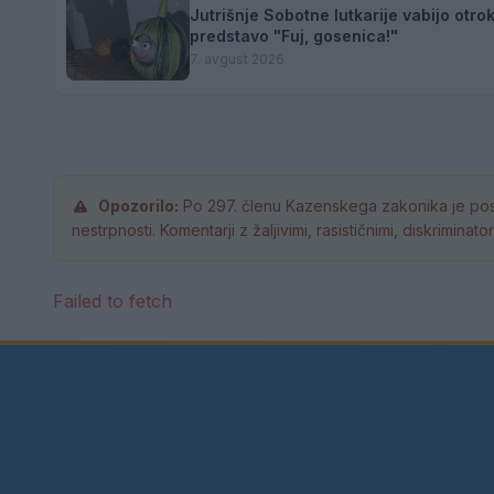
Jutrišnje Sobotne lutkarije vabijo otro
predstavo "Fuj, gosenica!"
7. avgust 2026
Opozorilo:
Po 297. členu Kazenskega zakonika je pos
nestrpnosti. Komentarji z žaljivimi, rasističnimi, diskrimina
Failed to fetch