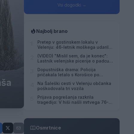
Vsi dogodki →
Najbolj brano
Pretep v gostinskem lokalu v
1
Velenju: 46-letnik moškega udaril s
steklenico in ga zabodel
(VIDEO) "Mislil sem, da je konec":
2
Lastnik velenjske picerije o padcu s
padalom na Hrvaškem
Dopustniška drama: Policija
3
pričakala letalo s Korošico po
pristanku
aša
Na Šaleški cesti v Velenju občanka
4
poškodovala tri vozila
Prijava pogrešanja razkrila
5
tragedijo: V hiši našli mrtvega 76-
letnika
Osmrtnice