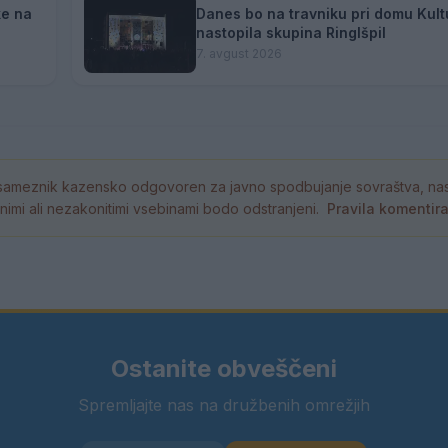
ke na
Danes bo na travniku pri domu Kult
nastopila skupina Ringlšpil
7. avgust 2026
ameznik kazensko odgovoren za javno spodbujanje sovraštva, nasil
tornimi ali nezakonitimi vsebinami bodo odstranjeni.
Pravila komentir
Ostanite obveščeni
Spremljajte nas na družbenih omrežjih