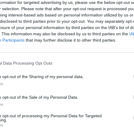
formation for targeted advertising by us, please use the below opt-out s
n zelo mrzlo jutro, čez dan bodo nebo prekrili oblaki. P
r selection. Please note that after your opt-out request is processed y
eing interest-based ads based on personal information utilized by us or
disclosed to third parties prior to your opt-out. You may separately opt-
losure of your personal information by third parties on the IAB’s list of
. This information may also be disclosed by us to third parties on the
IA
Preizku
Participants
that may further disclose it to other third parties.
l Data Processing Opt Outs
asnilo. Ponekod bo pihal jugozahodnik, na Primorskem
o opt-out of the Sharing of my personal data.
.
In
o opt-out of the Sale of my Personal Data.
a bo na vzhodu države. Na zahodu lahko občasno rahlo
In
to opt-out of processing my Personal Data for Targeted
ing.
In