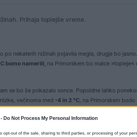
žinah. Prihaja toplejše vreme.
o po nekaterih nižinah pojavila megla, drugje bo jasno.
 °C bomo namerili,
na Primorskem bo malce »topleje« 
n tam se bo še pokazalo sonce. Popoldne lahko poneko
 nizke, večinoma med
-4 in 2 °C
, na Primorskem bodo 
 -
Do Not Process My Personal Information
to opt-out of the sale, sharing to third parties, or processing of your per