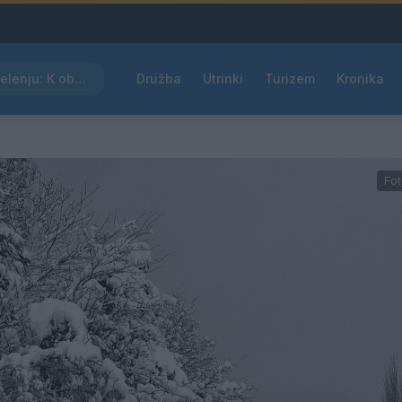
Kam čez vikend v Velenju: K obisku vabi Poletni bolšji sejem
Družba
Utrinki
Turizem
Kronika
Fot