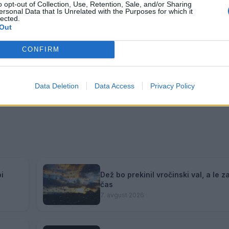
o opt-out of Collection, Use, Retention, Sale, and/or Sharing
ersonal Data that Is Unrelated with the Purposes for which it
lected.
Out
CONFIRM
Data Deletion
Data Access
Privacy Policy
i
Dež bo prekinil vročinski val, a le z
čas
7. avgust 2026