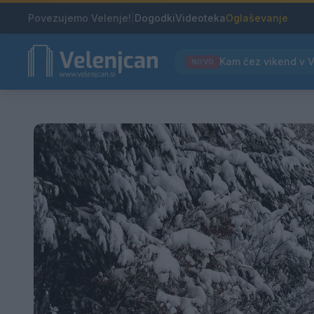
Povezujemo Velenje!
|
Dogodki
Videoteka
Oglaševanje
NOVO