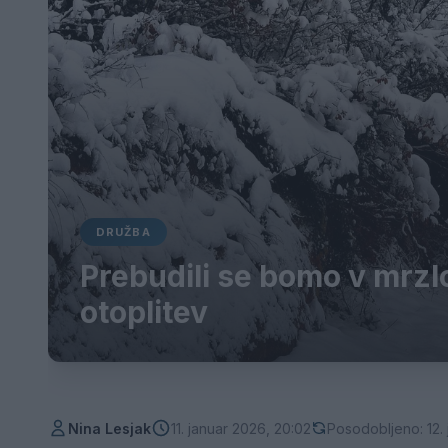
DRUŽBA
Prebudili se bomo v mrzlo
otoplitev
Nina Lesjak
11. januar 2026, 20:02
Posodobljeno: 12.