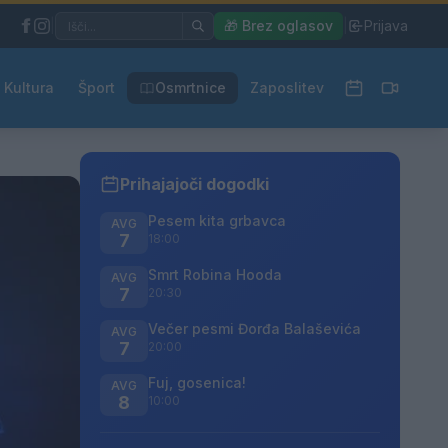
|
🎁 Brez oglasov
|
Prijava
Kultura
Šport
Osmrtnice
Zaposlitev
Prihajajoči dogodki
Pesem kita grbavca
AVG
7
18:00
Smrt Robina Hooda
AVG
7
20:30
Večer pesmi Đorđa Balaševića
AVG
7
20:00
Fuj, gosenica!
AVG
8
10:00