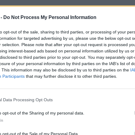
kal, ki je naznanil, da mu je neznani storilec odtujil cc
 -
Do Not Process My Personal Information
 podana pa bo kazenska ovadba na pristojno tožilstvo.
to opt-out of the sale, sharing to third parties, or processing of your per
formation for targeted advertising by us, please use the below opt-out s
r selection. Please note that after your opt-out request is processed y
eing interest-based ads based on personal information utilized by us or
no prometnih prekrškov. V postopku s policisti je obča
disclosed to third parties prior to your opt-out. You may separately opt-
losure of your personal information by third parties on the IAB’s list of
ukazov policistov, zaradi česar je bilo zoper njega odrej
. This information may also be disclosed by us to third parties on the
IA
 ni želel sprijazniti, nakar je pričel policistom tudi gro
Participants
that may further disclose it to other third parties.
toritve kaznivega dejanja Preprečitve uradnega dejanj
l Data Processing Opt Outs
i je prišel v spor z občanom iz območja Šoštanja. Ob tem
o opt-out of the Sharing of my personal data.
In
. Po zbranih obvestilih bomo zoper osumljenca podali 
o opt-out of the Sale of my Personal Data.