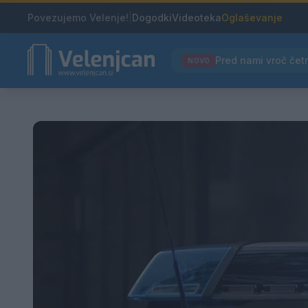
Povezujemo Velenje!
|
Dogodki
Videoteka
Oglaševanje
NOVO