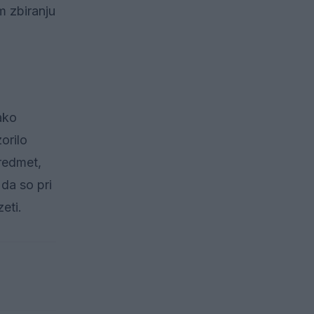
 zbiranju
ako
orilo
predmet,
da so pri
eti.