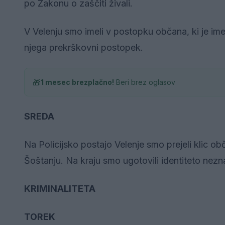
po Zakonu o zaščiti živali.
V Velenju smo imeli v postopku občana, ki je ime
njega prekrškovni postopek.
🎁
1 mesec brezplačno!
Beri brez oglasov
SREDA
Na Policijsko postajo Velenje smo prejeli klic o
Šoštanju. Na kraju smo ugotovili identiteto nez
KRIMINALITETA
TOREK