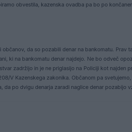
biramo obvestila, kazenska ovadba pa bo po končanem
i občanov, da so pozabili denar na bankomatu. Prav t
čani, ki na bankomatu denar najdejo. Ne bo odveč opoz
tvar zadržijo in je ne priglasijo na Policiji kot najden 
čl. 208/V Kazenskega zakonika. Občanom pa svetujemo, 
a, da po dvigu denarja zaradi naglice denar pozabijo vz