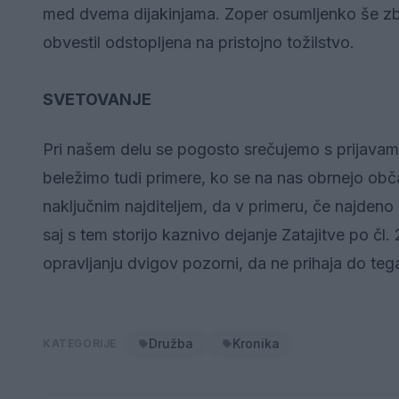
med dvema dijakinjama. Zoper osumljenko še z
obvestil odstopljena na pristojno tožilstvo.
SVETOVANJE
Pri našem delu se pogosto srečujemo s prijavam
beležimo tudi primere, ko se na nas obrnejo ob
naključnim najditeljem, da v primeru, če najdeno s
saj s tem storijo kaznivo dejanje Zatajitve po 
opravljanju dvigov pozorni, da ne prihaja do teg
Družba
Kronika
KATEGORIJE