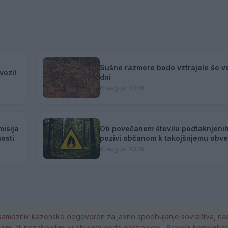
Sušne razmere bodo vztrajale še v
vozil
dni
6. avgust 2026
misija
Ob povečanem številu podtaknjeni
osti
pozivi občanom k takojšnjemu obv
policije
6. avgust 2026
ameznik kazensko odgovoren za javno spodbujanje sovraštva, nasil
tornimi ali nezakonitimi vsebinami bodo odstranjeni.
Pravila komentir