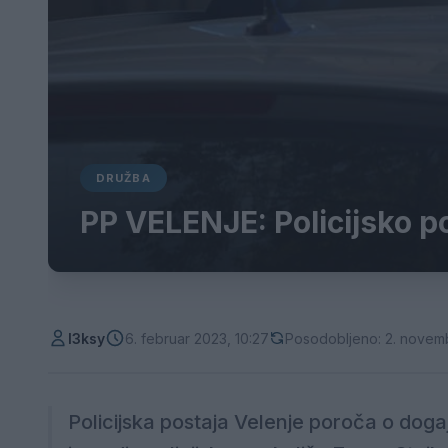
DRUŽBA
PP VELENJE: Policijsko po
l3ksy
6. februar 2023, 10:27
Posodobljeno: 2. novem
Policijska postaja Velenje poroča o dogaja