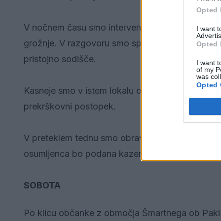
Opted 
V nočnem času smo intervenirali v lokalu v Vele
I want 
Advertis
grožnje. V razgovoru smo sprejeli dve kazensk
Opted 
pristojno sodišče.
I want t
of my P
was col
Opted 
Kasneje smo v istem lokalu občanu zasegli prep
prekrškovni postopek.
V preteklem tednu smo obravnavali dve tatvini k
osumljenca bo podana kazenska ovadba na pris
SOBOTA
Po klicu občanke z območja Šmartnega ob Paki sm