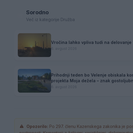
Sorodno
Več iz kategorije Družba
Vročina lahko vpliva tudi na delovanje 
6. avgust 2026
Prihodnji teden bo Velenje obiskala ko
projekta Moja dežela – znak gostoljubn
6. avgust 2026
Opozorilo:
Po 297. členu Kazenskega zakonika je pos
nestrpnosti. Komentarji z žaljivimi, rasističnimi, diskrimina