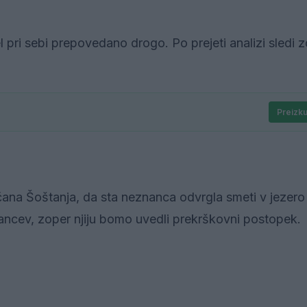
l pri sebi prepovedano drogo. Po prejeti analizi sledi 
Preizku
bčana Šoštanja, da sta neznanca odvrgla smeti v jezero
nancev, zoper njiju bomo uvedli prekrškovni postopek.