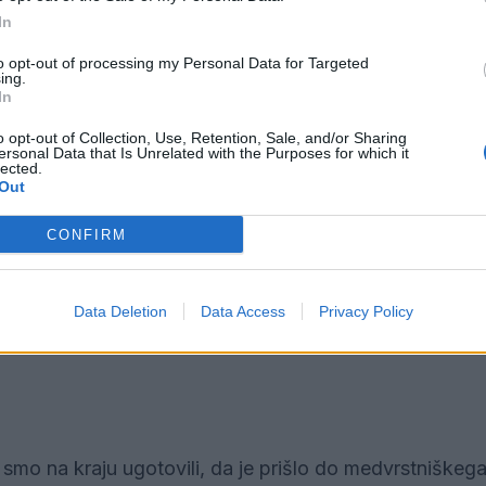
In
nju. Obveščeni smo bili o sumu storitve kaznivega deja
to opt-out of processing my Personal Data for Targeted
ing.
i ovadbi, zoper osumljenca pa bo podana kazenska ov
In
o opt-out of Collection, Use, Retention, Sale, and/or Sharing
ersonal Data that Is Unrelated with the Purposes for which it
lected.
Out
ovedano drogo. Po prejeti analizi zoper omenjenega sl
CONFIRM
ozmetičnih izdelkov v trgovini s kozmetiko v Velenju. 
Data Deletion
Data Access
Privacy Policy
tojno sodišče.
o na kraju ugotovili, da je prišlo do medvrstniškega 