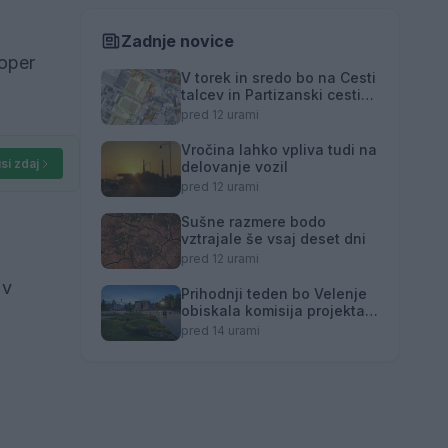
Zadnje novice
zoper
V torek in sredo bo na Cesti
talcev in Partizanski cesti
12a prekinjena dobava
pred 12 urami
toplotne energije
Vročina lahko vpliva tudi na
si zdaj
delovanje vozil
pred 12 urami
Sušne razmere bodo
vztrajale še vsaj deset dni
pred 12 urami
 v
Prihodnji teden bo Velenje
obiskala komisija projekta
Moja dežela – znak
pred 14 urami
gostoljubnosti