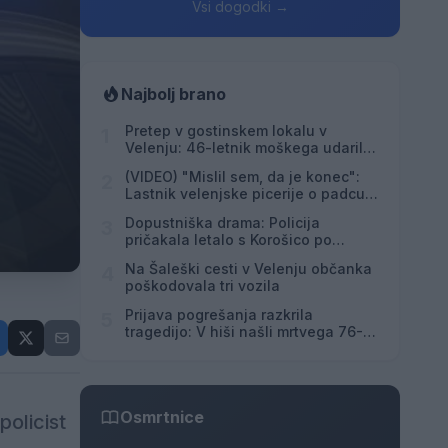
Vsi dogodki →
Najbolj brano
Pretep v gostinskem lokalu v
1
Velenju: 46-letnik moškega udaril s
steklenico in ga zabodel
(VIDEO) "Mislil sem, da je konec":
2
Lastnik velenjske picerije o padcu s
padalom na Hrvaškem
Dopustniška drama: Policija
3
pričakala letalo s Korošico po
pristanku
Na Šaleški cesti v Velenju občanka
4
poškodovala tri vozila
Prijava pogrešanja razkrila
5
tragedijo: V hiši našli mrtvega 76-
letnika
Osmrtnice
policist