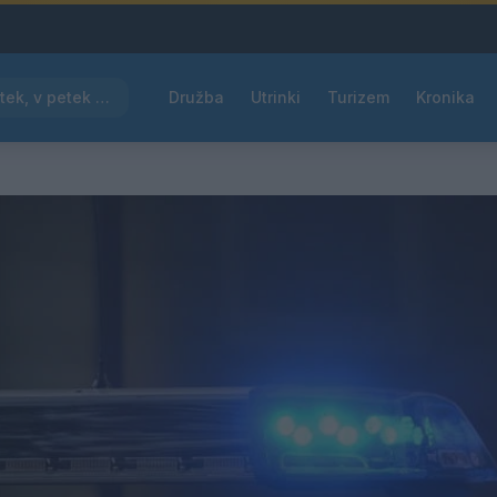
Pred nami vroč četrtek, v petek osvežitev
Družba
Utrinki
Turizem
Kronika