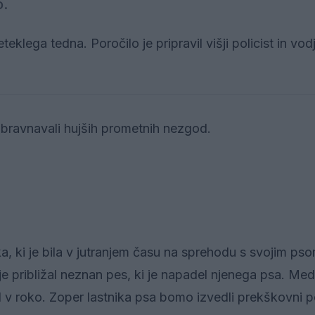
o.
eklega tedna. Poročilo je pripravil višji policist in vod
bravnavali hujših prometnih nezgod.
nka, ki je bila v jutranjem času na sprehodu s svojim ps
e približal neznan pes, ki je napadel njenega psa. Med
il v roko. Zoper lastnika psa bomo izvedli prekškovni 