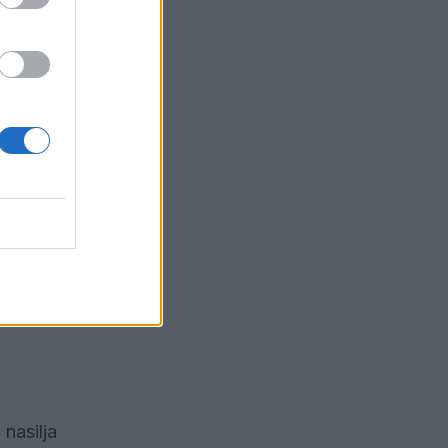
nja
adba na
edi
Zoper
nasilja