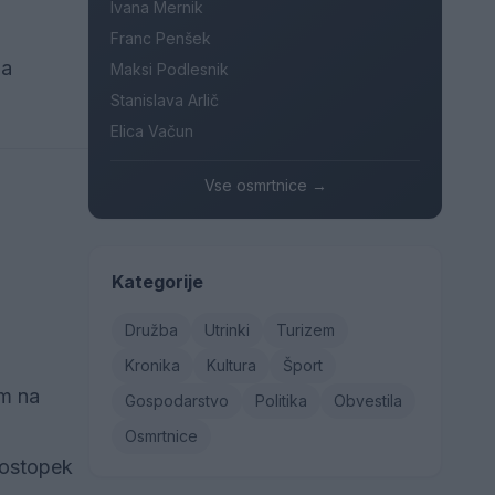
Ivana Mernik
Franc Penšek
ja
Maksi Podlesnik
Stanislava Arlič
Elica Vačun
Vse osmrtnice →
Kategorije
Družba
Utrinki
Turizem
Kronika
Kultura
Šport
om na
Gospodarstvo
Politika
Obvestila
Osmrtnice
postopek