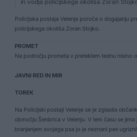
in vodja policijskega okoliša Zoran Stojk
Policijska postaja Velenje poroča o dogajanju pret
policijskega okoliša Zoran Stojko.
PROMET
Na področju prometa v preteklem tednu nismo o
JAVNI RED IN MIR
TOREK
Na Policijski postaji Velenje se je zglasila obča
območju Šenbrica v Velenju. V tem času se jima j
branjenjem svojega psa jo je neznani pes ugrizn