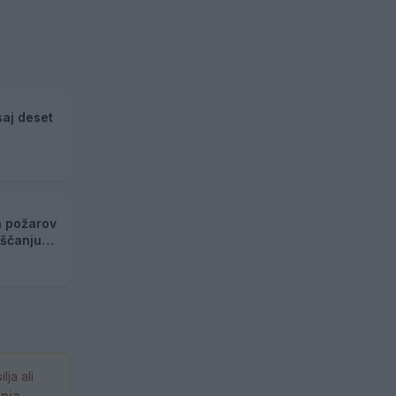
saj deset
h požarov
eščanju
ja ali
anja →