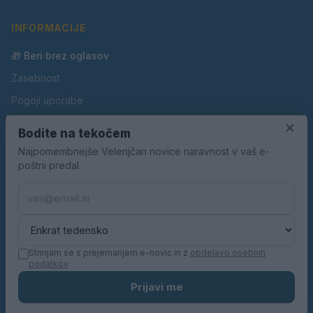
INFORMACIJE
🎁 Beri brez oglasov
Zasebnost
Pogoji uporabe
×
Piškotki
Bodite na tekočem
Oglaševanje
Najpomembnejše Velenjčan novice naravnost v vaš e-
poštni predal.
Kontakt
Pravila nagradnih iger
Pravila volilne kampanje
Strinjam se s prejemanjem e-novic in z
obdelavo osebnih
podatkov
.
© 2026 Velenjčan. Vse pravice pridržane.
Prijavi me
KN MEDIA d.o.o.