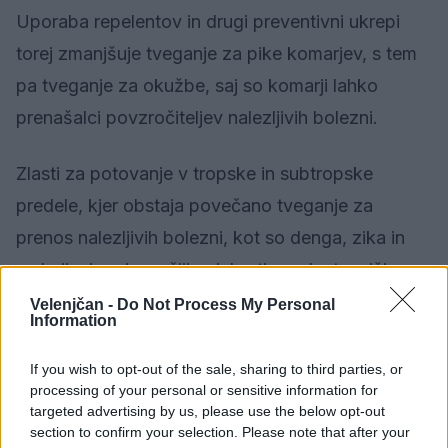
Uporaba repelentov in drugi preventivni ukrepi
torej zmanjšuje tveganje za pike komarjev, s tem
pa tveganje za okužbe, saj so komarji lahko
prenašalci povzročiteljev nalezljivih bolezni.
Zlasti za potovanje v tropske in subtropske
predele, kjer obstaja povečano tveganje za
prenos nalezljivih bolezni, kot so denga, zika in
malarija, je priporočljivo izbrati repelent z višjo
koncentracijo učinkovitih aktivnih snovi, zlasti
Velenjčan -
Do Not Process My Personal
Information
snovi DEET in ikaridina. Pomembno je tudi
cepljenje in uporaba antimalarikov.
If you wish to opt-out of the sale, sharing to third parties, or
processing of your personal or sensitive information for
targeted advertising by us, please use the below opt-out
V Sloveniji so letos po podatkih Nacionalnega
section to confirm your selection. Please note that after your