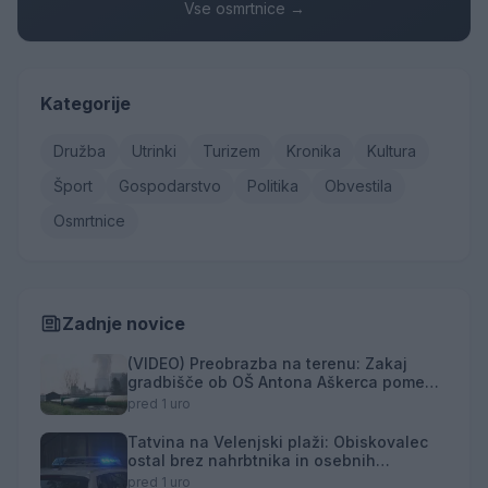
Vse osmrtnice →
Kategorije
Družba
Utrinki
Turizem
Kronika
Kultura
Šport
Gospodarstvo
Politika
Obvestila
Osmrtnice
Zadnje novice
(VIDEO) Preobrazba na terenu: Zakaj
gradbišče ob OŠ Antona Aškerca pomeni
naložbo v prihodnost?
pred 1 uro
Tatvina na Velenjski plaži: Obiskovalec
ostal brez nahrbtnika in osebnih
predmetov
pred 1 uro