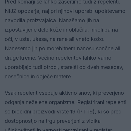
Pred komarji se lahko zaščitimo tudi z repelenti.
NIJZ opozarja, naj pri njihovi uporabi upoštevamo
navodila proizvajalca. Nanašamo jih na
izpostavljene dele kože in oblačila, nikoli pa na
oči, v usta, ušesa, na rane ali vneto kožo.
Nanesemo jih po morebitnem nanosu sončne ali
druge kreme. Večino repelentov lahko varno
uporabljajo tudi otroci, starejši od dveh mesecev,
nosečnice in doječe matere.
Vsak repelent vsebuje aktivno snov, ki preverjeno
odganja neželene organizme. Registrirani repelenti
so biocidni proizvodi vrste 19 (PT 19), ki so pred
dostopnostjo na trgu preverjeni z vidika
učinkovitosti in varnosti ter vpisani v register