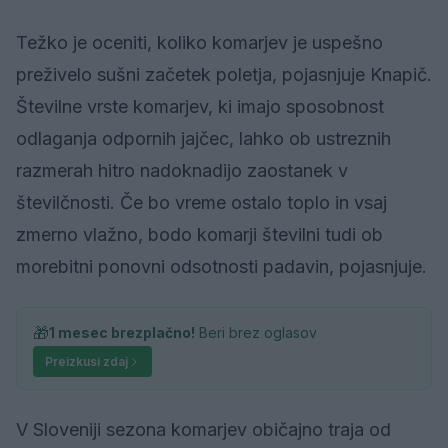
Težko je oceniti, koliko komarjev je uspešno
preživelo sušni začetek poletja, pojasnjuje Knapič.
Številne vrste komarjev, ki imajo sposobnost
odlaganja odpornih jajčec, lahko ob ustreznih
razmerah hitro nadoknadijo zaostanek v
številčnosti. Če bo vreme ostalo toplo in vsaj
zmerno vlažno, bodo komarji številni tudi ob
morebitni ponovni odsotnosti padavin, pojasnjuje.
🎁
1 mesec brezplačno!
Beri brez oglasov
Preizkusi zdaj
V Sloveniji sezona komarjev običajno traja od