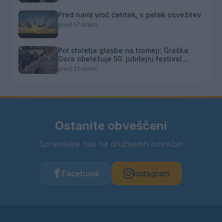
Pred nami vroč četrtek, v petek osvežitev
pred 17 urami
Pol stoletja glasbe na tromeji: Graška
Gora obeležuje 50. jubilejni festival
narodno-zabavne glasbe
pred 21 urami
Ostanite obveščeni
Spremljajte nas na družbenih omrežjih
Facebook
Instagram