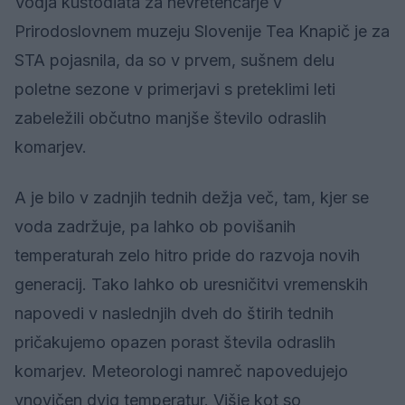
Vodja kustodiata za nevretenčarje v
Prirodoslovnem muzeju Slovenije Tea Knapič je za
STA pojasnila, da so v prvem, sušnem delu
poletne sezone v primerjavi s preteklimi leti
zabeležili občutno manjše število odraslih
komarjev.
A je bilo v zadnjih tednih dežja več, tam, kjer se
voda zadržuje, pa lahko ob povišanih
temperaturah zelo hitro pride do razvoja novih
generacij. Tako lahko ob uresničitvi vremenskih
napovedi v naslednjih dveh do štirih tednih
pričakujemo opazen porast števila odraslih
komarjev. Meteorologi namreč napovedujejo
vnovičen dvig temperatur. Višje kot so