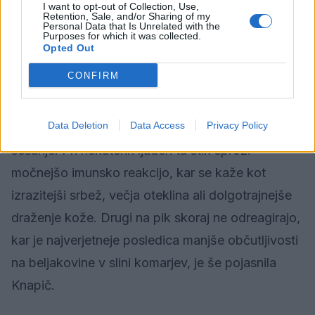
I want to opt-out of Collection, Use,
A ne le bolezni, neprijetni so za človeka lahko tudi
Retention, Sale, and/or Sharing of my
Personal Data that Is Unrelated with the
Purposes for which it was collected.
sami piki. Odziv na pik komarja je povezan
Opted Out
predvsem z delovanjem imunskega sistema
CONFIRM
posameznika. Ko komar pika, vbrizga v kožo
majhno količino sline, ki vsebuje antikoagulante in
Data Deletion
Data Access
Privacy Policy
encime, s katerimi prepreči strjevanje krvi in olajša
sesanje. Pri nekaterih ljudeh ta stik sproži
močnejšo imunsko reakcijo, kar se kaže kot
izrazitejši srbež, večja oteklina ali dolgotrajnejše
draženje kože. Drugi na pik skoraj ne odreagirajo,
kar je najverjetneje posledica manjše občutljivosti
na beljakovine v slini komarjev, je še pojasnila
Knapič.