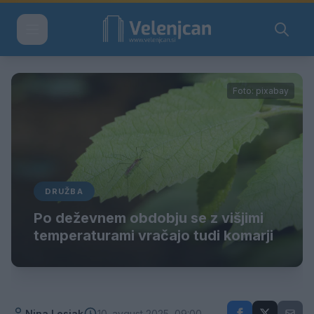
Foto: pixabay
DRUŽBA
Po deževnem obdobju se z višjimi
temperaturami vračajo tudi komarji
Nina Lesjak
10. avgust 2025, 09:00