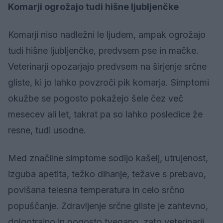
Komarji ogrožajo tudi hišne ljubljenčke
Komarji niso nadležni le ljudem, ampak ogrožajo
tudi hišne ljubljenčke, predvsem pse in mačke.
Veterinarji opozarjajo predvsem na širjenje srčne
gliste, ki jo lahko povzroči pik komarja. Simptomi
okužbe se pogosto pokažejo šele čez več
mesecev ali let, takrat pa so lahko posledice že
resne, tudi usodne.
Med značilne simptome sodijo kašelj, utrujenost,
izguba apetita, težko dihanje, težave s prebavo,
povišana telesna temperatura in celo srčno
popuščanje. Zdravljenje srčne gliste je zahtevno,
dolgotrajno in pogosto tvegano, zato veterinarji