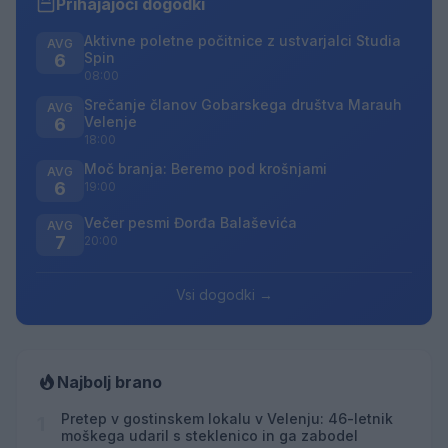
Prihajajoči dogodki
Aktivne poletne počitnice z ustvarjalci Studia
AVG
Spin
6
08:00
Srečanje članov Gobarskega društva Marauh
AVG
Velenje
6
18:00
Moč branja: Beremo pod krošnjami
AVG
6
19:00
Večer pesmi Đorđa Balaševića
AVG
7
20:00
Vsi dogodki →
Najbolj brano
Pretep v gostinskem lokalu v Velenju: 46-letnik
1
moškega udaril s steklenico in ga zabodel