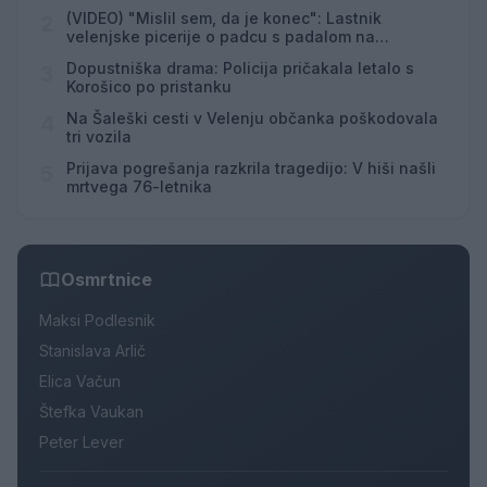
(VIDEO) "Mislil sem, da je konec": Lastnik
2
velenjske picerije o padcu s padalom na
Hrvaškem
Dopustniška drama: Policija pričakala letalo s
3
Korošico po pristanku
Na Šaleški cesti v Velenju občanka poškodovala
4
tri vozila
Prijava pogrešanja razkrila tragedijo: V hiši našli
5
mrtvega 76-letnika
Osmrtnice
Maksi Podlesnik
Stanislava Arlič
Elica Vačun
Štefka Vaukan
Peter Lever