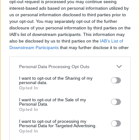
inštituta za javno zdravje (NIJZ) zabeležili 16
opt-out request is processed you may continue seeing
interest-based ads based on personal information utilized by
primerov mrzlice denga, šest primerov malarije in
us or personal information disclosed to third parties prior to
dva primera virusa čikungunja, ki povzroča visoko
your opt-out. You may separately opt-out of the further
disclosure of your personal information by third parties on the
vročino, močne bolečine v sklepih in kožne
IAB’s list of downstream participants. This information may
also be disclosed by us to third parties on the
IAB’s List of
izpuščaje. V vseh primerih z znanim izvorom so se
Downstream Participants
that may further disclose it to other
osebe okužile v tujini, kažejo podatki NIJZ.
third parties.
Personal Data Processing Opt Outs
Z dengo so se okužili na Maldivih, Filipinih, v
I want to opt-out of the Sharing of my
Tanzaniji, Šri Lanki, Kambodži, Kolumbiji, Etiopiji
personal data.
Opted In
in Indoneziji, z virusom čikungunja na
Madagaskarju, z malarijo pa v Nigeriji, Indiji in
I want to opt-out of the Sale of my
Personal Data.
Tanzaniji. Na NIJZ do konca julija letos še niso
Opted In
zabeležili primera okužbe z virusom Zahodnega
I want to opt-out of processing my
Personal Data for Targeted Advertising.
Nila, medtem ko so lani zabeležili šest primerov.
Opted In