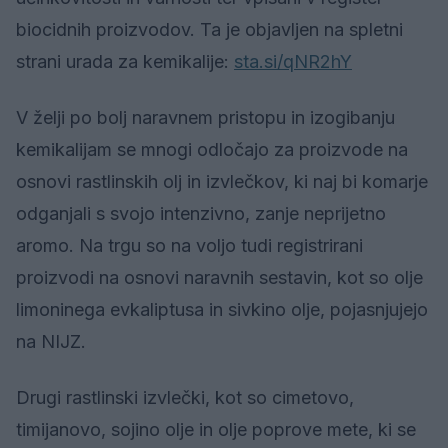
biocidnih proizvodov. Ta je objavljen na spletni
strani urada za kemikalije:
sta.si/qNR2hY
V želji po bolj naravnem pristopu in izogibanju
kemikalijam se mnogi odločajo za proizvode na
osnovi rastlinskih olj in izvlečkov, ki naj bi komarje
odganjali s svojo intenzivno, zanje neprijetno
aromo. Na trgu so na voljo tudi registrirani
proizvodi na osnovi naravnih sestavin, kot so olje
limoninega evkaliptusa in sivkino olje, pojasnjujejo
na NIJZ.
Drugi rastlinski izvlečki, kot so cimetovo,
timijanovo, sojino olje in olje poprove mete, ki se