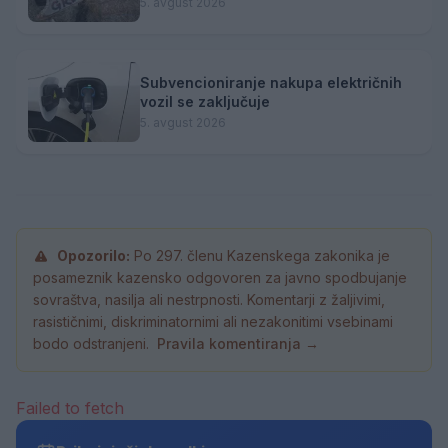
narodno-zabavne glasbe
5. avgust 2026
Subvencioniranje nakupa električnih
vozil se zaključuje
5. avgust 2026
Opozorilo:
Po 297. členu Kazenskega zakonika je
posameznik kazensko odgovoren za javno spodbujanje
sovraštva, nasilja ali nestrpnosti. Komentarji z žaljivimi,
rasističnimi, diskriminatornimi ali nezakonitimi vsebinami
bodo odstranjeni.
Pravila komentiranja →
Failed to fetch