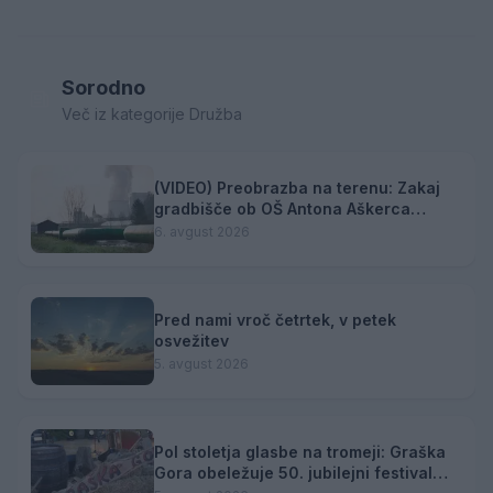
Sorodno
Več iz kategorije Družba
(VIDEO) Preobrazba na terenu: Zakaj
gradbišče ob OŠ Antona Aškerca
pomeni naložbo v prihodnost?
6. avgust 2026
Pred nami vroč četrtek, v petek
osvežitev
5. avgust 2026
Pol stoletja glasbe na tromeji: Graška
Gora obeležuje 50. jubilejni festival