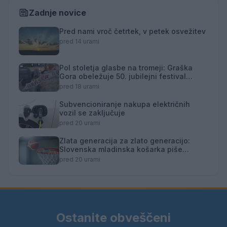
Zadnje novice
Pred nami vroč četrtek, v petek osvežitev
pred 14 urami
Pol stoletja glasbe na tromeji: Graška
Gora obeležuje 50. jubilejni festival
narodno-zabavne glasbe
pred 18 urami
Subvencioniranje nakupa električnih
vozil se zaključuje
pred 20 urami
Zlata generacija za zlato generacijo:
Slovenska mladinska košarka piše
zgodovino
pred 20 urami
Ostanite obveščeni