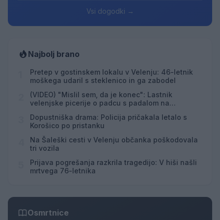
Vsi dogodki →
Najbolj brano
Pretep v gostinskem lokalu v Velenju: 46-letnik
1
moškega udaril s steklenico in ga zabodel
(VIDEO) "Mislil sem, da je konec": Lastnik
2
velenjske picerije o padcu s padalom na
Hrvaškem
Dopustniška drama: Policija pričakala letalo s
3
Korošico po pristanku
Na Šaleški cesti v Velenju občanka poškodovala
4
tri vozila
Prijava pogrešanja razkrila tragedijo: V hiši našli
5
mrtvega 76-letnika
Osmrtnice