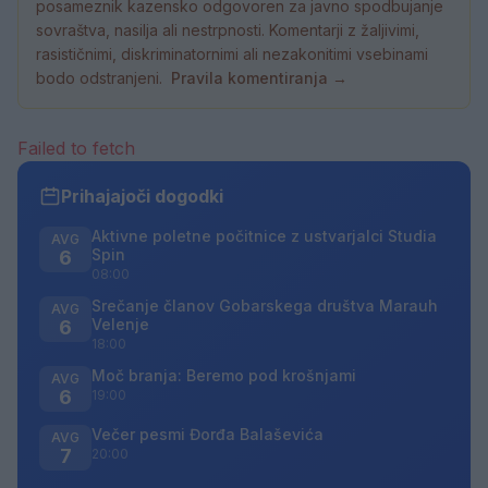
posameznik kazensko odgovoren za javno spodbujanje
sovraštva, nasilja ali nestrpnosti. Komentarji z žaljivimi,
rasističnimi, diskriminatornimi ali nezakonitimi vsebinami
bodo odstranjeni.
Pravila komentiranja →
Failed to fetch
Prihajajoči dogodki
Aktivne poletne počitnice z ustvarjalci Studia
AVG
Spin
6
08:00
Srečanje članov Gobarskega društva Marauh
AVG
Velenje
6
18:00
Moč branja: Beremo pod krošnjami
AVG
6
19:00
Večer pesmi Đorđa Balaševića
AVG
7
20:00