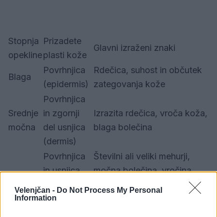
Stopnja
Prizadete
Glavni izraženi znaki
opekline
plasti kože
Povrhnjica
Rdečica, suhost in občutek
Blaga
(epidermis)
zategovanja kože
Povrhnjica
Srednje
in zgornji
Izrazita rdečica, vroča koža,
močna
del usnjica
blaga bolečina
(dermis)
Povrhnjica
Številni ali veliki mehurji,
in usnjica
močna bolečina, vročina,
Huda
(obsežna
mrzlica, omotica ali znaki
Velenjčan -
Do Not Process My Personal
opeklina II.
dehidracije – nujen pregled
Information
stopnje)
pri zdravniku!