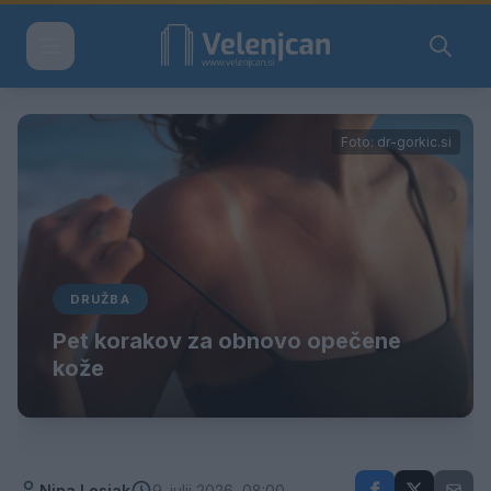
Foto: dr-gorkic.si
DRUŽBA
Pet korakov za obnovo opečene
kože
Nina Lesjak
9. julij 2026, 08:00