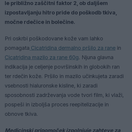
le približno zaščitni faktor 2, ob daljšem
izpostavljanju hitro pride do poškodb tkiva,
močne rdečice in bolečine.
Pri oskrbi poškodovane kože vam lahko
pomagata
Cicatridina dermalno pršilo za rane
in
Cicatridina mazilo za rane 60g
. Njuna glavna
indikacija je celjenje površinskih in globokih ran
ter rdečin kože. Pršilo in mazilo učinkujeta zaradi
vsebnosti hialuronske kisline, ki zaradi
sposobnosti zadrževanja vode tvori film, ki vlaži,
pospeši in izboljša proces reepitelizacije in
obnove tkiva.
Medicinski pripomoček izpolnjuje zahteve za