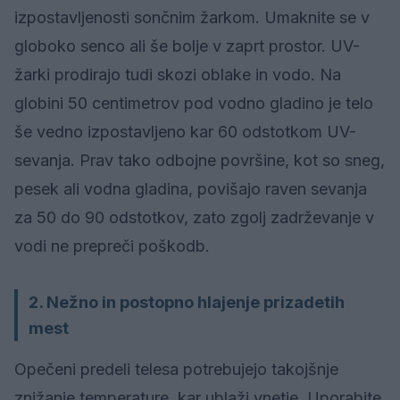
izpostavljenosti sončnim žarkom. Umaknite se v
globoko senco ali še bolje v zaprt prostor. UV-
žarki prodirajo tudi skozi oblake in vodo. Na
globini 50 centimetrov pod vodno gladino je telo
še vedno izpostavljeno kar 60 odstotkom UV-
sevanja. Prav tako odbojne površine, kot so sneg,
pesek ali vodna gladina, povišajo raven sevanja
za 50 do 90 odstotkov, zato zgolj zadrževanje v
vodi ne prepreči poškodb.
2. Nežno in postopno hlajenje prizadetih
mest
Opečeni predeli telesa potrebujejo takojšnje
znižanje temperature, kar ublaži vnetje. Uporabite