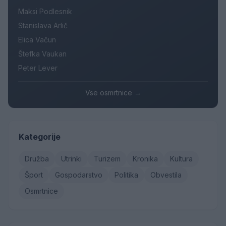
Maksi Podlesnik
Stanislava Arlič
Elica Vačun
Štefka Vaukan
Peter Lever
Vse osmrtnice →
Kategorije
Družba
Utrinki
Turizem
Kronika
Kultura
Šport
Gospodarstvo
Politika
Obvestila
Osmrtnice