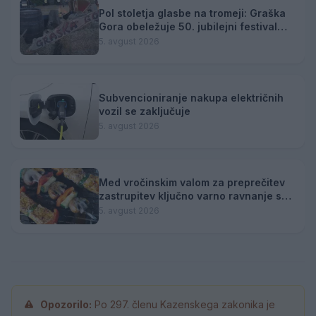
Pol stoletja glasbe na tromeji: Graška
Gora obeležuje 50. jubilejni festival
narodno-zabavne glasbe
5. avgust 2026
Subvencioniranje nakupa električnih
vozil se zaključuje
5. avgust 2026
Med vročinskim valom za preprečitev
zastrupitev ključno varno ravnanje s
hrano
5. avgust 2026
Opozorilo:
Po 297. členu Kazenskega zakonika je