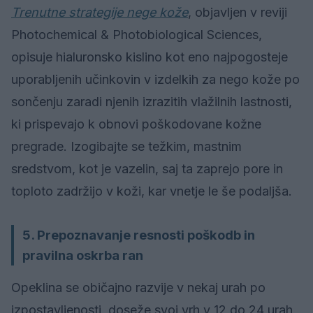
Trenutne strategije nege kože
, objavljen v reviji
Photochemical & Photobiological Sciences,
opisuje hialuronsko kislino kot eno najpogosteje
uporabljenih učinkovin v izdelkih za nego kože po
sončenju zaradi njenih izrazitih vlažilnih lastnosti,
ki prispevajo k obnovi poškodovane kožne
pregrade. Izogibajte se težkim, mastnim
sredstvom, kot je vazelin, saj ta zaprejo pore in
toploto zadržijo v koži, kar vnetje le še podaljša.
5. Prepoznavanje resnosti poškodb in
pravilna oskrba ran
Opeklina se običajno razvije v nekaj urah po
izpostavljenosti, doseže svoj vrh v 12 do 24 urah