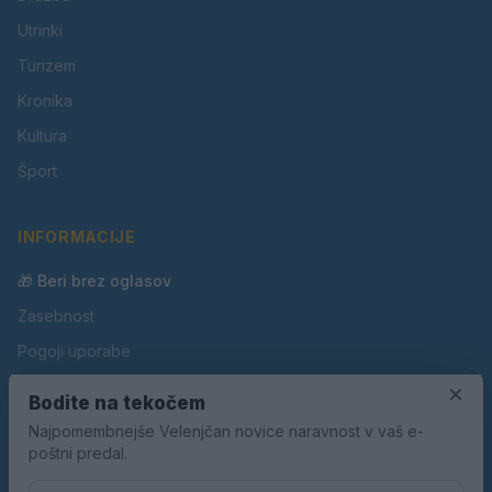
Utrinki
Turizem
Kronika
Kultura
Šport
INFORMACIJE
🎁 Beri brez oglasov
Zasebnost
Pogoji uporabe
×
Piškotki
Bodite na tekočem
Oglaševanje
Najpomembnejše Velenjčan novice naravnost v vaš e-
poštni predal.
Kontakt
Pravila nagradnih iger