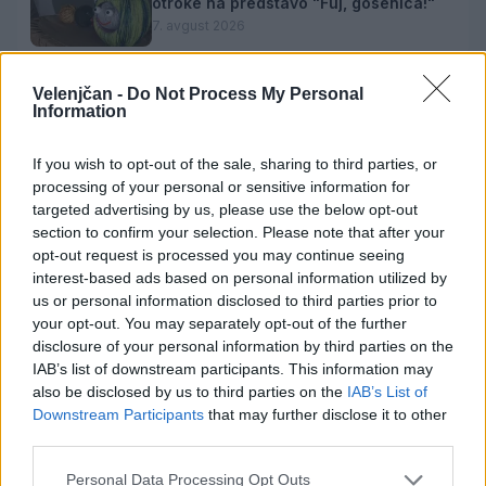
otroke na predstavo "Fuj, gosenica!"
7. avgust 2026
Velenjčan -
Do Not Process My Personal
Information
Danes bo na travniku pri domu Kulture
nastopila skupina Ringlšpil
7. avgust 2026
If you wish to opt-out of the sale, sharing to third parties, or
processing of your personal or sensitive information for
targeted advertising by us, please use the below opt-out
section to confirm your selection. Please note that after your
opt-out request is processed you may continue seeing
interest-based ads based on personal information utilized by
Opozorilo:
Po 297. členu Kazenskega zakonika je
us or personal information disclosed to third parties prior to
your opt-out. You may separately opt-out of the further
posameznik kazensko odgovoren za javno spodbujanje
disclosure of your personal information by third parties on the
sovraštva, nasilja ali nestrpnosti. Komentarji z žaljivimi,
IAB’s list of downstream participants. This information may
rasističnimi, diskriminatornimi ali nezakonitimi vsebinami
also be disclosed by us to third parties on the
IAB’s List of
bodo odstranjeni.
Pravila komentiranja →
Downstream Participants
that may further disclose it to other
third parties.
Failed to fetch
Personal Data Processing Opt Outs