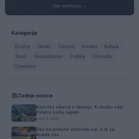
Vse osmrtnice →
Kategorije
Družba
Utrinki
Turizem
Kronika
Kultura
Šport
Gospodarstvo
Politika
Obvestila
Osmrtnice
Zadnje novice
Kam čez vikend v Velenju: K obisku vabi
Poletni bolšji sejem
pred 3 urami
Dež bo prekinil vročinski val, a le za
kratek čas