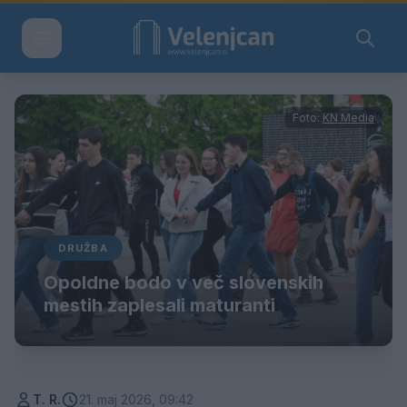
Foto:
KN Media
DRUŽBA
Opoldne bodo v več slovenskih
mestih zaplesali maturanti
T. R.
21. maj 2026, 09:42