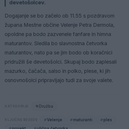
devetošolcev.
Dogajanje se bo začelo ob 11.55 s pozdravom
župana Mestne občine Velenje Petra Dermola,
opoldne pa bodo zazvenele fanfare in himna
maturantov. Sledila bo slavnostna četvorka
maturantov, nato pa se jim bodo ob koračnici
pridružili še devetošolci. Skupaj bodo zaplesali
mazurko, čačača, salso in polko, plese, ki jih
osnovnošolci pripravljajo tudi za svoje valete.
Družba
KATEGORIJE
Velenje
maturanti
ples
KLJUČNE BESEDE
projekt
ulična četvorka