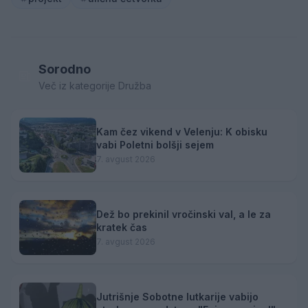
Sorodno
Več iz kategorije Družba
Kam čez vikend v Velenju: K obisku
vabi Poletni bolšji sejem
7. avgust 2026
Dež bo prekinil vročinski val, a le za
kratek čas
7. avgust 2026
Jutrišnje Sobotne lutkarije vabijo