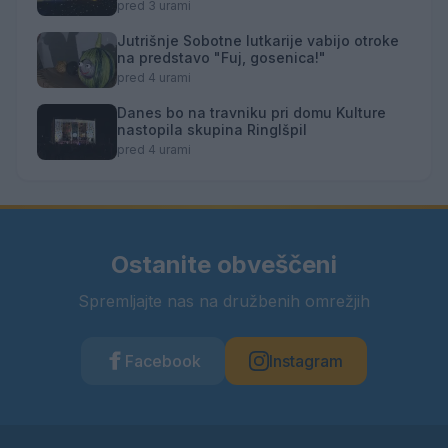
pred 3 urami
Jutrišnje Sobotne lutkarije vabijo otroke
na predstavo "Fuj, gosenica!"
pred 4 urami
Danes bo na travniku pri domu Kulture
nastopila skupina Ringlšpil
pred 4 urami
Ostanite obveščeni
Spremljajte nas na družbenih omrežjih
Facebook
Instagram