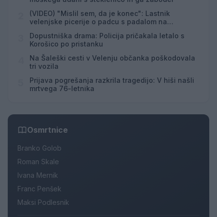
(VIDEO) "Mislil sem, da je konec": Lastnik
2
velenjske picerije o padcu s padalom na
Hrvaškem
Dopustniška drama: Policija pričakala letalo s
3
Korošico po pristanku
Na Šaleški cesti v Velenju občanka poškodovala
4
tri vozila
Prijava pogrešanja razkrila tragedijo: V hiši našli
5
mrtvega 76-letnika
Osmrtnice
Branko Golob
Roman Skale
Ivana Mernik
Franc Penšek
Maksi Podlesnik