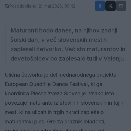
Posodobljeno: 21. maj 2026, 09:42
Maturanti bodo danes, na njihov zadnji
šolski dan, v več slovenskih mestih
zaplesali četvorko. Več sto maturantov in
devetošolcev bo zaplesalo tudi v Velenju.
Ulična četvorka je del mednarodnega projekta
European Quadrille Dance Festival, ki ga
koordinira Plesna zveza Slovenije. Vsako leto
povezuje maturante iz številnih slovenskih in tujih
mest, ki na ulicah in trgih hkrati zaplešejo
maturantski ples. Gre za praznik mladosti,
optimizma in simbolično slovo dijakov od