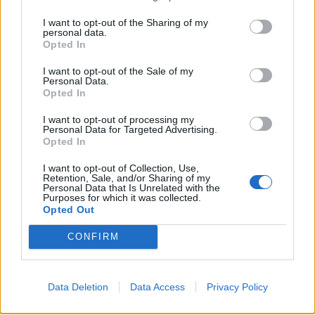
Prihajajoči dogodki
I want to opt-out of the Sharing of my
personal data.
Pesem kita grbavca
Opted In
AVG
7
18:00
I want to opt-out of the Sale of my
Personal Data.
Smrt Robina Hooda
AVG
Opted In
7
20:30
Aktivne poletne počitnice z ustvarjalci Studia
I want to opt-out of processing my
AVG
Personal Data for Targeted Advertising.
Spin
7
Opted In
08:00
Večer pesmi Đorđa Balaševića
AVG
I want to opt-out of Collection, Use,
7
20:00
Retention, Sale, and/or Sharing of my
Personal Data that Is Unrelated with the
Purposes for which it was collected.
Opted Out
Vsi dogodki →
CONFIRM
Najbolj brano
Data Deletion
Data Access
Privacy Policy
Pretep v gostinskem lokalu v Velenju: 46-letnik
1
moškega udaril s steklenico in ga zabodel