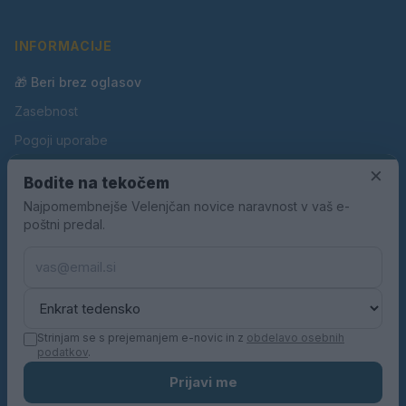
INFORMACIJE
🎁 Beri brez oglasov
Zasebnost
Pogoji uporabe
×
Piškotki
Bodite na tekočem
Oglaševanje
Najpomembnejše Velenjčan novice naravnost v vaš e-
poštni predal.
Kontakt
Pravila nagradnih iger
Pravila volilne kampanje
Strinjam se s prejemanjem e-novic in z
obdelavo osebnih
podatkov
.
© 2026 Velenjčan. Vse pravice pridržane.
Prijavi me
KN MEDIA d.o.o.