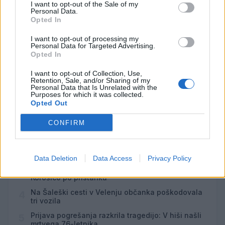
I want to opt-out of the Sale of my
8
10:00
Personal Data.
Opted In
Backrooms: Brez izhoda
AVG
8
21:00
I want to opt-out of processing my
Personal Data for Targeted Advertising.
Opted In
Vsi dogodki →
I want to opt-out of Collection, Use,
Retention, Sale, and/or Sharing of my
Personal Data that Is Unrelated with the
Purposes for which it was collected.
Opted Out
Najbolj brano
Pretep v gostinskem lokalu v Velenju: 46-letnik
CONFIRM
1
moškega udaril s steklenico in ga zabodel
(VIDEO) "Mislil sem, da je konec": Lastnik
2
velenjske picerije o padcu s padalom na
Data Deletion
Data Access
Privacy Policy
Hrvaškem
Dopustniška drama: Policija pričakala letalo s
3
Korošico po pristanku
Na Šaleški cesti v Velenju občanka poškodovala
4
tri vozila
Prijava pogrešanja razkrila tragedijo: V hiši našli
5
mrtvega 76-letnika