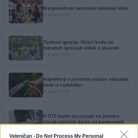
Brezposelnost sezonsko nekoliko višja
8. avgust 2026
Torkove igrarije: Otroci bodo na
tokratnih igrarijah slikali z akvareli
8. avgust 2026
Inšpektorji v poostren nadzor odvzema
vode iz vodotokov
8. avgust 2026
V OTP banki opozarjajo na primere
zlorab plačilnih kartic na bankomatih
8. avgust 2026
Velenjčan -
Do Not Process My Personal