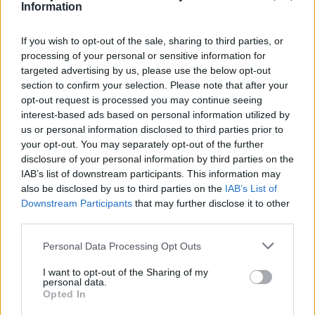
Information
If you wish to opt-out of the sale, sharing to third parties, or
processing of your personal or sensitive information for
targeted advertising by us, please use the below opt-out
Opozorilo:
Po 297. členu Kazenskega zakonika je
section to confirm your selection. Please note that after your
posameznik kazensko odgovoren za javno spodbujanje
opt-out request is processed you may continue seeing
sovraštva, nasilja ali nestrpnosti. Komentarji z žaljivimi,
interest-based ads based on personal information utilized by
rasističnimi, diskriminatornimi ali nezakonitimi vsebinami
us or personal information disclosed to third parties prior to
bodo odstranjeni.
Pravila komentiranja →
your opt-out. You may separately opt-out of the further
disclosure of your personal information by third parties on the
IAB’s list of downstream participants. This information may
Failed to fetch
also be disclosed by us to third parties on the
IAB’s List of
Downstream Participants
that may further disclose it to other
Prihajajoči dogodki
third parties.
Poletni bolšji sejem
AVG
Personal Data Processing Opt Outs
8
08:00
I want to opt-out of the Sharing of my
Spider-Man: Nov dan
AVG
personal data.
8
18:00
Opted In
Fuj, gosenica!
AVG