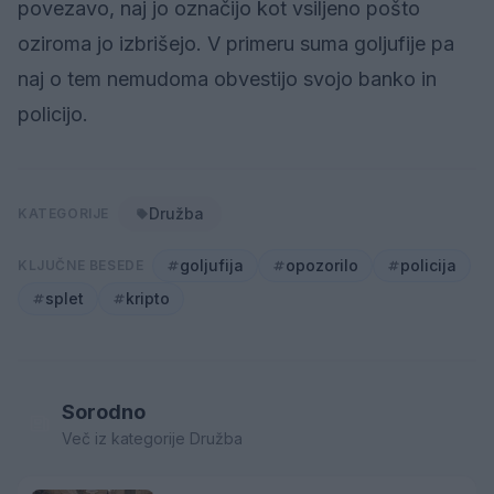
povezavo, naj jo označijo kot vsiljeno pošto
oziroma jo izbrišejo. V primeru suma goljufije pa
naj o tem nemudoma obvestijo svojo banko in
policijo.
Družba
KATEGORIJE
goljufija
opozorilo
policija
KLJUČNE BESEDE
splet
kripto
Sorodno
Več iz kategorije Družba