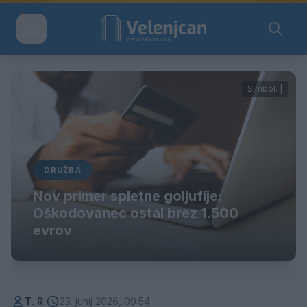
Simbol. |
DRUŽBA
Nov primer spletne goljufije:
Oškodovanec ostal brez 1.500
evrov
T. R.
23. junij 2026, 09:54