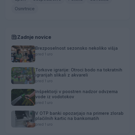
Osmrtnice
Zadnje novice
Brezposelnost sezonsko nekoliko višja
pred 1 uro
Torkove igrarije: Otroci bodo na tokratnih
igrarijah slikali z akvareli
pred 1 uro
Inšpektorji v poostren nadzor odvzema
vode iz vodotokov
pred 1 uro
V OTP banki opozarjajo na primere zlorab
plačilnih kartic na bankomatih
pred 1 uro