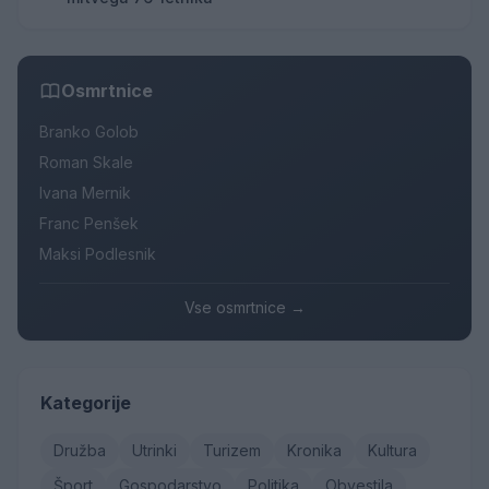
Osmrtnice
Branko Golob
Roman Skale
Ivana Mernik
Franc Penšek
Maksi Podlesnik
Vse osmrtnice →
Kategorije
Družba
Utrinki
Turizem
Kronika
Kultura
Šport
Gospodarstvo
Politika
Obvestila