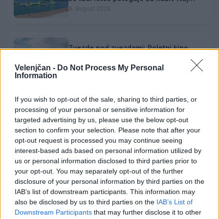
kopališče
9. avgust 2026
Zvezde pod zvezdami: Poletni kino
prinaša komično dramo "Babičin vnuk"
Velenjčan -
Do Not Process My Personal
9. avgust 2026
Information
If you wish to opt-out of the sale, sharing to third parties, or
Zavod4 in Zavod za turizem Šaleške
processing of your personal or sensitive information for
doline vabita na voden ogled Mornove
targeted advertising by us, please use the below opt-out
zijalke
8. avgust 2026
section to confirm your selection. Please note that after your
opt-out request is processed you may continue seeing
interest-based ads based on personal information utilized by
us or personal information disclosed to third parties prior to
your opt-out. You may separately opt-out of the further
disclosure of your personal information by third parties on the
Opozorilo:
Po 297. členu Kazenskega zakonika je
IAB’s list of downstream participants. This information may
posameznik kazensko odgovoren za javno spodbujanje
also be disclosed by us to third parties on the
IAB’s List of
Downstream Participants
that may further disclose it to other
sovraštva, nasilja ali nestrpnosti. Komentarji z žaljivimi,