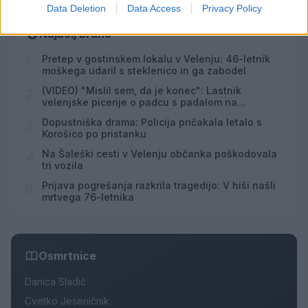
Data Deletion
Data Access
Privacy Policy
Najbolj brano
Pretep v gostinskem lokalu v Velenju: 46-letnik
1
moškega udaril s steklenico in ga zabodel
(VIDEO) "Mislil sem, da je konec": Lastnik
2
velenjske picerije o padcu s padalom na
Hrvaškem
Dopustniška drama: Policija pričakala letalo s
3
Korošico po pristanku
Na Šaleški cesti v Velenju občanka poškodovala
4
tri vozila
Prijava pogrešanja razkrila tragedijo: V hiši našli
5
mrtvega 76-letnika
Osmrtnice
Danica Sladič
Cvetko Jeseničnik