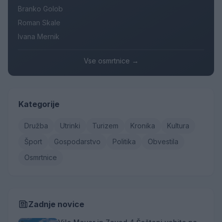
Branko Golob
Roman Skale
Ivana Mernik
Vse osmrtnice →
Kategorije
Družba
Utrinki
Turizem
Kronika
Kultura
Šport
Gospodarstvo
Politika
Obvestila
Osmrtnice
Zadnje novice