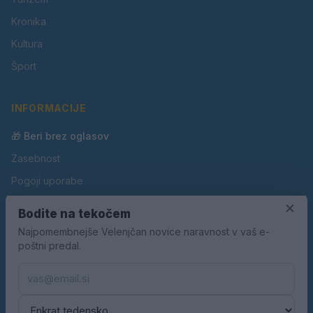
Kronika
Kultura
Šport
INFORMACIJE
🎁 Beri brez oglasov
Zasebnost
Pogoji uporabe
Piškotki
×
Bodite na tekočem
Oglaševanje
Najpomembnejše Velenjčan novice naravnost v vaš e-
poštni predal.
Kontakt
Pravila nagradnih iger
Pravila volilne kampanje