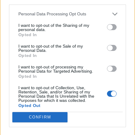
third parties.
rasističnimi, diskriminatornimi ali nezakonitimi vsebinami
bodo odstranjeni.
Pravila komentiranja →
Personal Data Processing Opt Outs
I want to opt-out of the Sharing of my
Failed to fetch
personal data.
Opted In
Prihajajoči dogodki
I want to opt-out of the Sale of my
Personal Data.
Odiseja
AVG
Opted In
9
19:00
I want to opt-out of processing my
Obišči Vilo Čira-Čara
AVG
Personal Data for Targeted Advertising.
9
10:00
Opted In
Tačke na patrulji: Dino-film
AVG
I want to opt-out of Collection, Use,
9
16:00
Retention, Sale, and/or Sharing of my
Personal Data that Is Unrelated with the
Purposes for which it was collected.
Minute za šah z Nejcem
AVG
Opted Out
10
09:00
CONFIRM
Vsi dogodki →