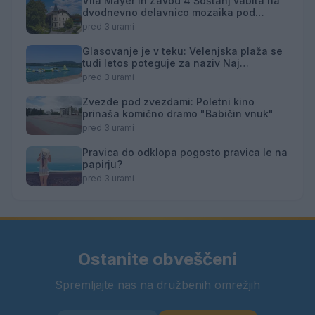
Vila Mayer in Zavod 4 Šoštanj vabita na
dvodnevno delavnico mozaika pod
mentorstvom Mojce Marije Černivšek
pred 3 urami
Glasovanje je v teku: Velenjska plaža se
tudi letos poteguje za naziv Naj
kopališče
pred 3 urami
Zvezde pod zvezdami: Poletni kino
prinaša komično dramo "Babičin vnuk"
pred 3 urami
Pravica do odklopa pogosto pravica le na
papirju?
pred 3 urami
Ostanite obveščeni
Spremljajte nas na družbenih omrežjih