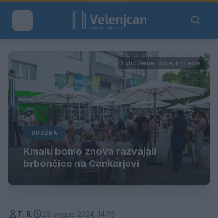
Foto:
Jernej Vasle, knmedia
DRUŽBA
Kmalu bomo znova razvajali
brbončice na Cankarjevi
T. R.
29. avgust 2024, 14:06