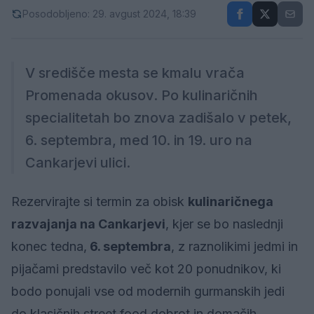
Posodobljeno: 29. avgust 2024, 18:39
V središče mesta se kmalu vrača
Promenada okusov. Po kulinaričnih
specialitetah bo znova zadišalo v petek,
6. septembra, med 10. in 19. uro na
Cankarjevi ulici.
Rezervirajte si termin za obisk
kulinaričnega
razvajanja na Cankarjevi
, kjer se bo naslednji
konec tedna,
6. septembra
, z raznolikimi jedmi in
pijačami predstavilo več kot 20 ponudnikov, ki
bodo ponujali vse od modernih gurmanskih jedi
do klasičnih street food dobrot in domačih