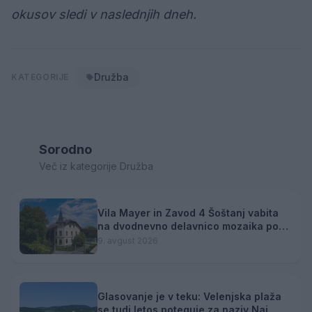
okusov sledi v naslednjih dneh.
Družba
KATEGORIJE
Sorodno
Več iz kategorije Družba
Vila Mayer in Zavod 4 Šoštanj vabita
na dvodnevno delavnico mozaika pod
mentorstvom Mojce Marije Černivšek
9. avgust 2026
Glasovanje je v teku: Velenjska plaža
se tudi letos poteguje za naziv Naj