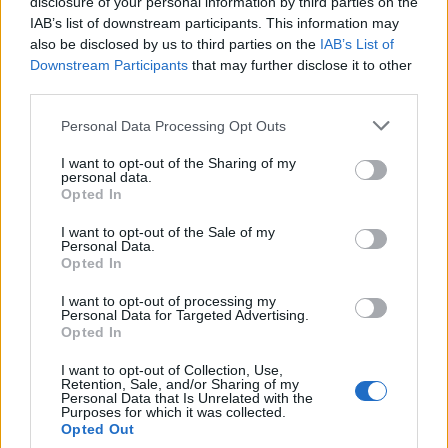
disclosure of your personal information by third parties on the
Zavod4 in Zavod za turizem Šaleške
IAB’s list of downstream participants. This information may
doline vabita na voden ogled Mornove
also be disclosed by us to third parties on the
IAB’s List of
zijalke
8. avgust 2026
Downstream Participants
that may further disclose it to other
third parties.
Personal Data Processing Opt Outs
Na Koroško prihaja avtomobilski
spektakel: Rohnenje motorjev, dvoboji
I want to opt-out of the Sharing of my
na progah in atraktivni Car Meet
personal data.
8. avgust 2026
Opted In
I want to opt-out of the Sale of my
Personal Data.
Opted In
Brezposelnost sezonsko nekoliko višja
8. avgust 2026
I want to opt-out of processing my
Personal Data for Targeted Advertising.
Opted In
I want to opt-out of Collection, Use,
Torkove igrarije: Otroci bodo na
Retention, Sale, and/or Sharing of my
tokratnih igrarijah slikali z akvareli
Personal Data that Is Unrelated with the
Purposes for which it was collected.
8. avgust 2026
Opted Out