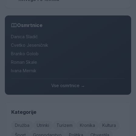
Osmrtnice
Danica Sladič
Cvetko Jeseničnik
Branko Golob
Roman Skale
Ivana Mernik
Vse osmrtnice →
Kategorije
Družba
Utrinki
Turizem
Kronika
Kultura
Šport
Gospodarstvo
Politika
Obvestila