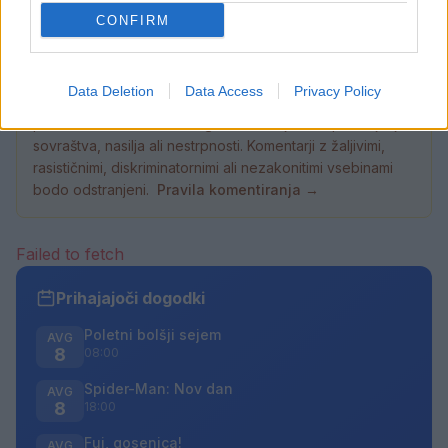
CONFIRM
Data Deletion
Data Access
Privacy Policy
Opozorilo:
Po 297. členu Kazenskega zakonika je
posameznik kazensko odgovoren za javno spodbujanje
sovraštva, nasilja ali nestrpnosti. Komentarji z žaljivimi,
rasističnimi, diskriminatornimi ali nezakonitimi vsebinami
bodo odstranjeni.
Pravila komentiranja →
Failed to fetch
Prihajajoči dogodki
Poletni bolšji sejem
AVG
8
08:00
Spider-Man: Nov dan
AVG
8
18:00
Fuj, gosenica!
AVG