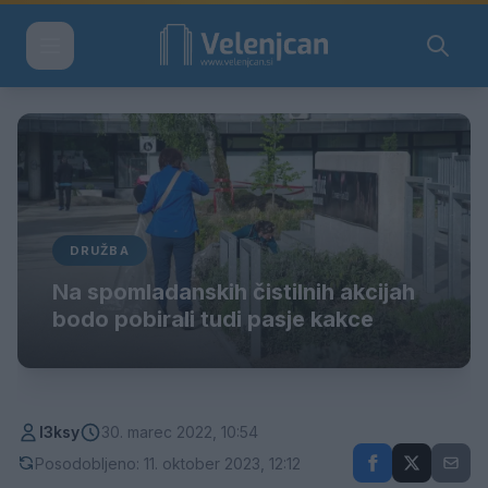
DRUŽBA
Na spomladanskih čistilnih akcijah
bodo pobirali tudi pasje kakce
l3ksy
30. marec 2022, 10:54
Posodobljeno: 11. oktober 2023, 12:12