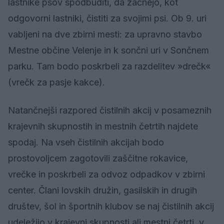
lastnike psov spodbuditi, da začnejo, kot
odgovorni lastniki, čistiti za svojimi psi. Ob 9. uri
vabljeni na dve zbirni mesti: za upravno stavbo
Mestne občine Velenje in k sončni uri v Sončnem
parku. Tam bodo poskrbeli za razdelitev »drečk«
(vrečk za pasje kakce).
Natančnejši razpored čistilnih akcij v posameznih
krajevnih skupnostih in mestnih četrtih najdete
spodaj. Na vseh čistilnih akcijah bodo
prostovoljcem zagotovili zaščitne rokavice,
vrečke in poskrbeli za odvoz odpadkov v zbirni
center. Člani lovskih družin, gasilskih in drugih
društev, šol in športnih klubov se naj čistilnih akcij
udeležijo v krajevni skupnosti ali mestni četrti, v