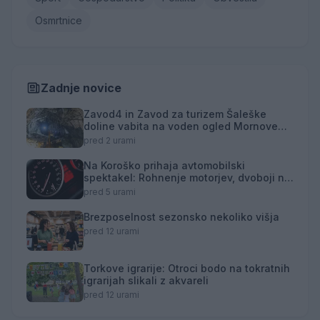
Osmrtnice
Zadnje novice
Zavod4 in Zavod za turizem Šaleške
doline vabita na voden ogled Mornove
zijalke
pred 2 urami
Na Koroško prihaja avtomobilski
spektakel: Rohnenje motorjev, dvoboji na
progah in atraktivni Car Meet
pred 5 urami
Brezposelnost sezonsko nekoliko višja
pred 12 urami
Torkove igrarije: Otroci bodo na tokratnih
igrarijah slikali z akvareli
pred 12 urami