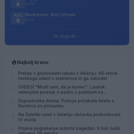
8
10:00
Backrooms: Brez izhoda
AVG
8
21:00
Vsi dogodki →
Najbolj brano
Pretep v gostinskem lokalu v Velenju: 46-letnik
1
moškega udaril s steklenico in ga zabodel
(VIDEO) "Mislil sem, da je konec": Lastnik
2
velenjske picerije o padcu s padalom na
Hrvaškem
Dopustniška drama: Policija pričakala letalo s
3
Korošico po pristanku
Na Šaleški cesti v Velenju občanka poškodovala
4
tri vozila
Prijava pogrešanja razkrila tragedijo: V hiši našli
5
mrtvega 76-letnika