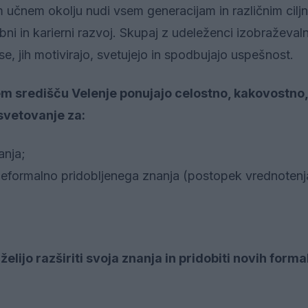
učnem okolju nudi vsem generacijam in različnim cilj
 in karierni razvoj. Skupaj z udeleženci izobraževaln
e, jih motivirajo, svetujejo in spodbujajo uspešnost.
em središču Velenje ponujajo celostno, kakovostno,
svetovanje za:
anja;
 neformalno pridobljenega znanja (postopek vrednoten
želijo razširiti svoja znanja in pridobiti novih forma