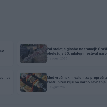
Pol stoletja glasbe na tromeji: Gra
tev
obeležuje 50. jubilejni festival nar
zabavne glasbe
5. avgust 2026
ozil se
Med vročinskim valom za preprečit
zastrupitev ključno varno ravnanje
5. avgust 2026