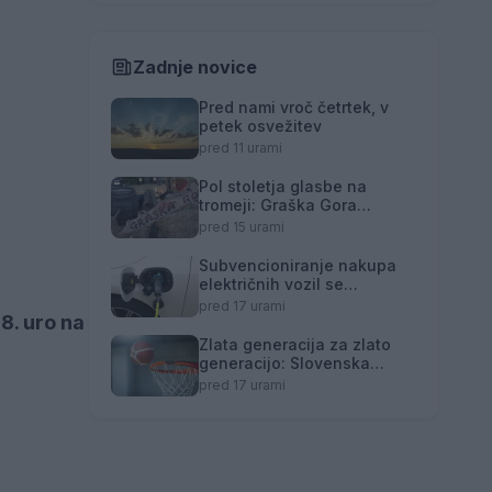
Zadnje novice
Pred nami vroč četrtek, v
petek osvežitev
pred 11 urami
Pol stoletja glasbe na
tromeji: Graška Gora
obeležuje 50. jubilejni
pred 15 urami
festival narodno-zabavne
glasbe
Subvencioniranje nakupa
električnih vozil se
zaključuje
pred 17 urami
8. uro na
Zlata generacija za zlato
generacijo: Slovenska
mladinska košarka piše
pred 17 urami
zgodovino