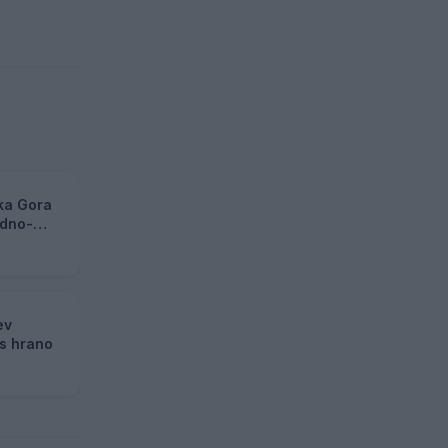
ška Gora
odno-
ev
 s hrano