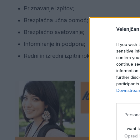
Priznavanje izpitov;
Brezplačna učna pomoč;
Velenjčan
Brezplačno svetovanje;
Informiranje in podpora;
If you wish 
sensitive in
Redni in izredni izpitni roki.
confirm you
continue se
information 
further disc
participants
Downstream 
Persona
I want t
Opted 