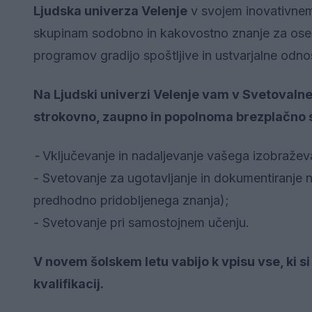
Ljudska univerza Velenje
v svojem inovativnem 
skupinam sodobno in kakovostno znanje za osebni
programov gradijo spoštljive in ustvarjalne odnos
Na Ljudski univerzi Velenje vam v Svetovaln
strokovno, zaupno in popolnoma brezplačno 
-
Vključevanje in nadaljevanje vašega izobražev
- Svetovanje za ugotavljanje in dokumentiranje
predhodno pridobljenega znanja);
- Svetovanje pri samostojnem učenju.
V novem šolskem letu vabijo k vpisu vse, ki si 
kvalifikacij.