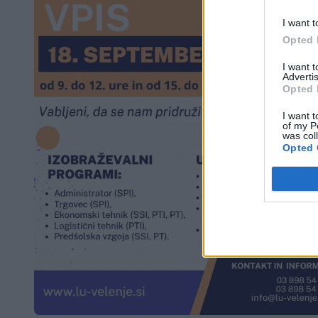
I want t
Opted 
I want 
Advertis
Opted 
I want t
of my P
was col
Opted 