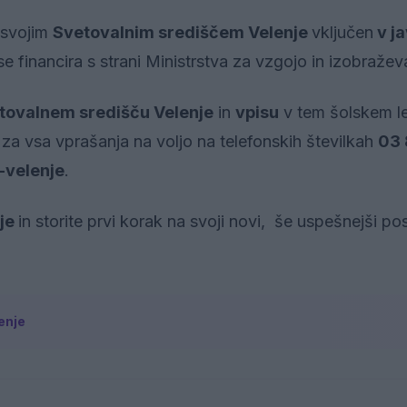
 svojim
Svetovalnim središčem Velenje
vključen
v j
 se financira s strani Ministrstva za vzgojo in izobražev
tovalnem središču Velenje
in
vpisu
v tem šolskem le
 za vsa vprašanja na voljo na telefonskih številkah
03 
-velenje
.
nje
in storite prvi korak na svoji novi, še uspešnejši po
enje