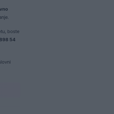
avno
anje.
tu, boste
898 54
slovni