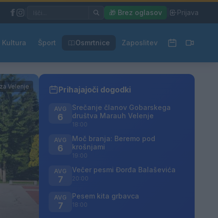
|
🎁 Brez oglasov
|
Prijava
Kultura
Šport
Osmrtnice
Zaposlitev
rza Velenje
Prihajajoči dogodki
Srečanje članov Gobarskega
AVG
društva Marauh Velenje
6
18:00
Moč branja: Beremo pod
AVG
krošnjami
6
19:00
Večer pesmi Đorđa Balaševića
AVG
7
20:00
Pesem kita grbavca
AVG
7
18:00