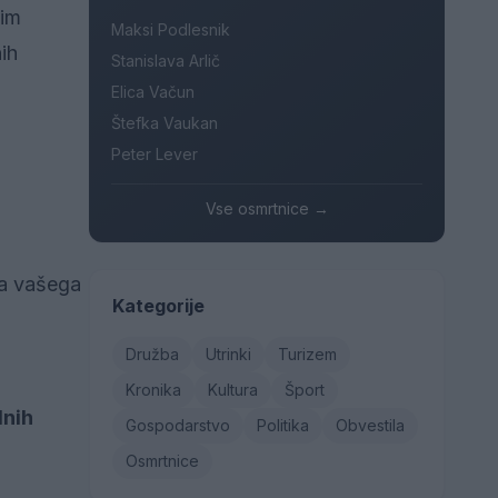
nim
Maksi Podlesnik
ih
Stanislava Arlič
Elica Vačun
Štefka Vaukan
Peter Lever
Vse osmrtnice →
ja vašega
Kategorije
Družba
Utrinki
Turizem
Kronika
Kultura
Šport
lnih
Gospodarstvo
Politika
Obvestila
Osmrtnice