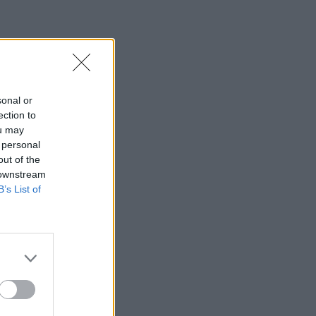
sonal or
ection to
ou may
 personal
out of the
 downstream
B’s List of