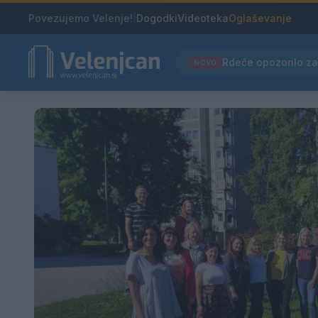
Povezujemo Velenje!
|
Dogodki
Videoteka
Oglaševanje
NOVO