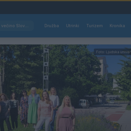
Rdeče opozorilo za večino Slovenije, temperature bodo segale do 39 °C
Družba
Utrinki
Turizem
Kronika
Foto: Ljudska unive