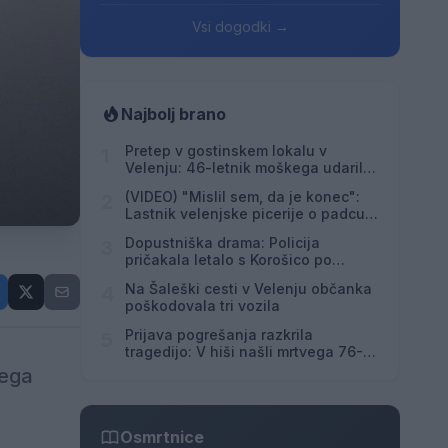
Vsi dogodki →
Najbolj brano
Pretep v gostinskem lokalu v
1
Velenju: 46-letnik moškega udaril s
steklenico in ga zabodel
(VIDEO) "Mislil sem, da je konec":
2
Lastnik velenjske picerije o padcu s
padalom na Hrvaškem
Dopustniška drama: Policija
3
pričakala letalo s Korošico po
pristanku
Na Šaleški cesti v Velenju občanka
4
poškodovala tri vozila
Prijava pogrešanja razkrila
5
tragedijo: V hiši našli mrtvega 76-
letnika
jega
Osmrtnice