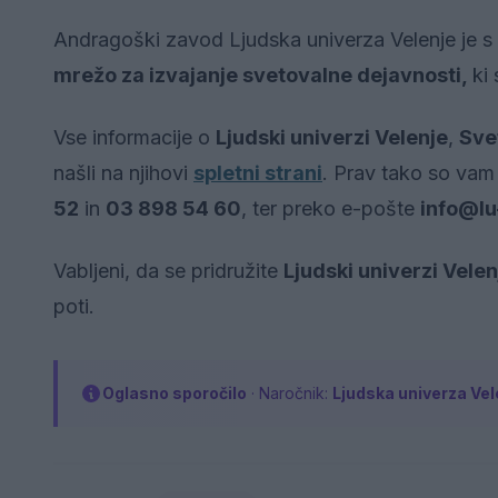
Andragoški zavod Ljudska univerza Velenje je s
mrežo za izvajanje svetovalne dejavnosti,
ki
Vse informacije o
Ljudski univerzi Velenje
,
Sve
našli na njihovi
spletni strani
. Prav tako so vam
52
in
03 898 54 60
, ter preko e-pošte
info@lu
Vabljeni, da se pridružite
Ljudski univerzi Vele
poti.
Oglasno sporočilo
· Naročnik:
Ljudska univerza Vel