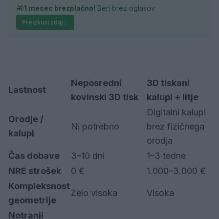
🎁
1 mesec brezplačno!
Beri brez oglasov
Preizkusi zdaj
Neposredni
3D tiskani
Lastnost
kovinski 3D tisk
kalupi + litje
Digitalni kalupi
Orodje /
Ni potrebno
brez fizičnega
kalupi
orodja
Čas dobave
3–10 dni
1–3 tedne
NRE strošek
0 €
1.000–3.000 €
Kompleksnost
Zelo visoka
Visoka
geometrije
Notranji