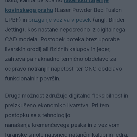
tisku, kamor uvrščamo
lasersko taljenje
kovinskega prahu
(Laser Powder Bed Fusion
LPBF) in
brizganje veziva v pesek
(angl. Binder
Jetting), kos nastane neposredno iz digitalnega
CAD modela. Postopek poteka brez uporabe
livarskih orodij ali fizičnih kalupov in jeder,
zahteva pa naknadno termično obdelavo za
odpravo notranjih napetosti ter CNC obdelavo
funkcionalnih površin.
Druga možnost združuje digitalno fleksibilnost in
preizkušeno ekonomiko livarstva. Pri tem
postopku se s tehnologijo
nanašanja kremenčevega peska in z vezivom
furanske smole natisnejo natančni kalupi in jedra.