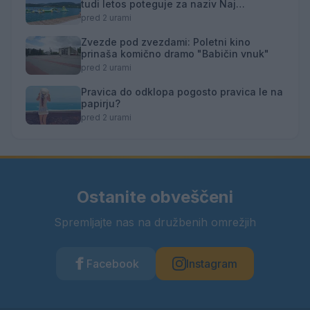
tudi letos poteguje za naziv Naj
kopališče
pred 2 urami
Zvezde pod zvezdami: Poletni kino
prinaša komično dramo "Babičin vnuk"
pred 2 urami
Pravica do odklopa pogosto pravica le na
papirju?
pred 2 urami
Ostanite obveščeni
Spremljajte nas na družbenih omrežjih
Facebook
Instagram