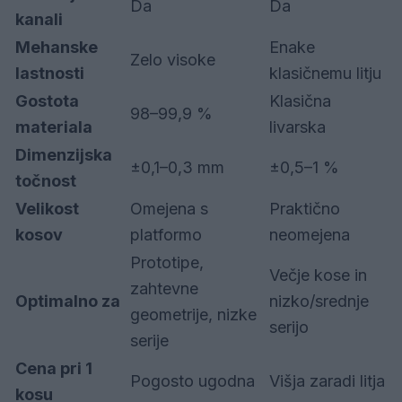
Da
Da
kanali
Mehanske
Enake
Zelo visoke
lastnosti
klasičnemu litju
Gostota
Klasična
98–99,9 %
materiala
livarska
Dimenzijska
±0,1–0,3 mm
±0,5–1 %
točnost
Velikost
Omejena s
Praktično
kosov
platformo
neomejena
Prototipe,
Večje kose in
zahtevne
Optimalno za
nizko/srednje
geometrije, nizke
serijo
serije
Cena pri 1
Pogosto ugodna
Višja zaradi litja
kosu