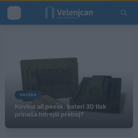
DRUŽBA
Kovina ali pesek: kateri 3D tisk
prinaša hitrejši preboj?