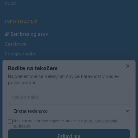
Šport
INFORMACIJE
🎁 Beri brez oglasov
Zasebnost
Pogoji uporabe
Piškotki
×
Bodite na tekočem
Oglaševanje
Najpomembnejše Velenjčan novice naravnost v vaš e-
poštni predal.
Kontakt
Pravila nagradnih iger
Pravila volilne kampanje
Strinjam se s prejemanjem e-novic in z
obdelavo osebnih
podatkov
.
© 2026 Velenjčan. Vse pravice pridržane.
Prijavi me