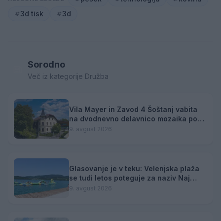
3d tisk
3d
Sorodno
Več iz kategorije Družba
Vila Mayer in Zavod 4 Šoštanj vabita
na dvodnevno delavnico mozaika pod
mentorstvom Mojce Marije Černivšek
9. avgust 2026
Glasovanje je v teku: Velenjska plaža
se tudi letos poteguje za naziv Naj
kopališče
9. avgust 2026