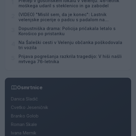
Pretep v gostinskem lokalu v Velenju: 46-letnik
1
moškega udaril s steklenico in ga zabodel
(VIDEO) "Mislil sem, da je konec": Lastnik
2
velenjske picerije o padcu s padalom na
Hrvaškem
Dopustniška drama: Policija pričakala letalo s
3
Korošico po pristanku
Na Šaleški cesti v Velenju občanka poškodovala
4
tri vozila
Prijava pogrešanja razkrila tragedijo: V hiši našli
5
mrtvega 76-letnika
Osmrtnice
Danica Sladič
Cvetko Jeseničnik
Branko Golob
Roman Skale
Ivana Mernik