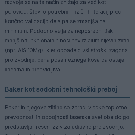
razvoja se na ta način znižajo za več kot
polovico, število potrebnih fizičnih iteracij pred
končno validacijo dela pa se zmanjša na
minimum. Podobno velja za neposredni tisk
manjših funkcionalnih nosilcev iz aluminijevih zlitin
(npr. AlSi10Mg), kjer odpadejo vsi stroški zagona
proizvodnje, cena posameznega kosa pa ostaja
linearna in predvidljiva.
Baker kot sodobni tehnološki preboj
Baker in njegove zlitine so zaradi visoke toplotne
prevodnosti in odbojnosti laserske svetlobe dolgo
predstavljali resen izziv za aditivno proizvodnjo.