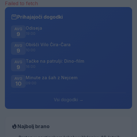
Failed to fetch
Prihajajoči dogodki
Odiseja
AVG
9
19:00
Obišči Vilo Čira-Čara
AVG
9
10:00
Tačke na patrulji: Dino-film
AVG
9
16:00
Minute za šah z Nejcem
AVG
10
09:00
Vsi dogodki →
Najbolj brano