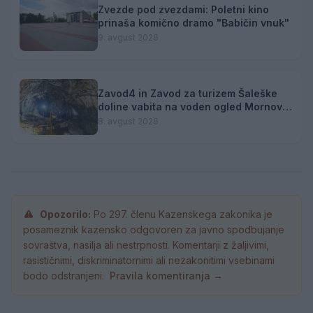
Zvezde pod zvezdami: Poletni kino
prinaša komično dramo "Babičin vnuk"
9. avgust 2026
Zavod4 in Zavod za turizem Šaleške
doline vabita na voden ogled Mornove
zijalke
8. avgust 2026
Opozorilo:
Po 297. členu Kazenskega zakonika je
posameznik kazensko odgovoren za javno spodbujanje
sovraštva, nasilja ali nestrpnosti. Komentarji z žaljivimi,
rasističnimi, diskriminatornimi ali nezakonitimi vsebinami
bodo odstranjeni.
Pravila komentiranja →