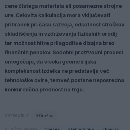
cene čistega materiala ali posamezne strojne
ure. Celovita kalkulacija mora vključevati
prihranek pri času razvoja, odsotnost stroškov
skladiščenja in vzdrževanja fizikalnih orodij
ter možnost hitre prilagoditve dizajna brez
finančnih penalov. Sodobni proizvodni procesi
omogočajo, da visoka geometrijska
kompleksnost izdelka ne predstavlja več
tehnološke ovire, temveč postane neposredna
konkurenčna prednost na trgu.
Družba
KATEGORIJE
pesek
tehnologija
kovina
KLJUČNE BESEDE