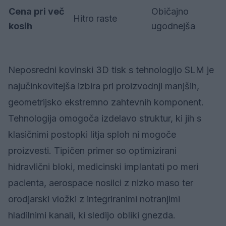
Cena pri več
Običajno
Hitro raste
kosih
ugodnejša
Neposredni kovinski 3D tisk s tehnologijo SLM je
najučinkovitejša izbira pri proizvodnji manjših,
geometrijsko ekstremno zahtevnih komponent.
Tehnologija omogoča izdelavo struktur, ki jih s
klasičnimi postopki litja sploh ni mogoče
proizvesti. Tipičen primer so optimizirani
hidravlični bloki, medicinski implantati po meri
pacienta, aerospace nosilci z nizko maso ter
orodjarski vložki z integriranimi notranjimi
hladilnimi kanali, ki sledijo obliki gnezda.