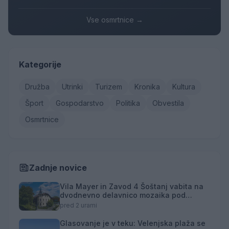
Vse osmrtnice →
Kategorije
Družba
Utrinki
Turizem
Kronika
Kultura
Šport
Gospodarstvo
Politika
Obvestila
Osmrtnice
Zadnje novice
Vila Mayer in Zavod 4 Šoštanj vabita na
dvodnevno delavnico mozaika pod
mentorstvom Mojce Marije Černivšek
pred 2 urami
Glasovanje je v teku: Velenjska plaža se