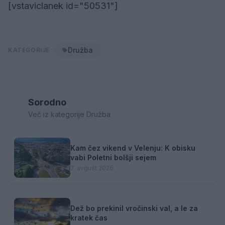
[vstaviclanek id="50531"]
Družba
KATEGORIJE
Sorodno
Več iz kategorije Družba
Kam čez vikend v Velenju: K obisku
vabi Poletni bolšji sejem
7. avgust 2026
Dež bo prekinil vročinski val, a le za
kratek čas