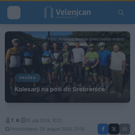
Foto: Kolesarji Velenje (pred zadnjo etapo)
DRUŽBA
Kolesarji na poti do Srebrenice
T. R.
10. julij 2024, 10:21
Posodobljeno: 29. avgust 2024, 17:00