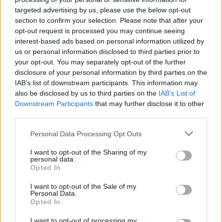
bodo odstranjeni.
Pravila komentiranja →
targeted advertising by us, please use the below opt-out
section to confirm your selection. Please note that after your
opt-out request is processed you may continue seeing
Failed to fetch
interest-based ads based on personal information utilized by
us or personal information disclosed to third parties prior to
your opt-out. You may separately opt-out of the further
Prihajajoči dogodki
disclosure of your personal information by third parties on the
Pesem kita grbavca
IAB’s list of downstream participants. This information may
AVG
7
18:00
also be disclosed by us to third parties on the
IAB’s List of
Downstream Participants
that may further disclose it to other
Smrt Robina Hooda
AVG
third parties.
7
20:30
Personal Data Processing Opt Outs
Aktivne poletne počitnice z ustvarjalci Studia
AVG
Spin
7
I want to opt-out of the Sharing of my
08:00
personal data.
Večer pesmi Đorđa Balaševića
Opted In
AVG
7
20:00
I want to opt-out of the Sale of my
Personal Data.
Opted In
Vsi dogodki →
I want to opt-out of processing my