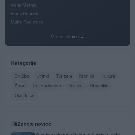
Ivana Mernik
Franc Penšek
Maksi Podlesnik
Vse osmrtnice →
Kategorije
Družba
Utrinki
Turizem
Kronika
Kultura
Šport
Gospodarstvo
Politika
Obvestila
Osmrtnice
Zadnje novice
Kam čez vikend v Velenju: K obisku vabi