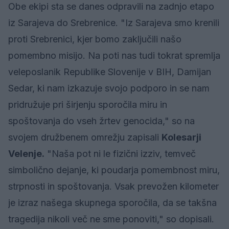
Obe ekipi sta se danes odpravili na zadnjo etapo
iz Sarajeva do Srebrenice. "Iz Sarajeva smo krenili
proti Srebrenici, kjer bomo zaključili našo
pomembno misijo. Na poti nas tudi tokrat spremlja
veleposlanik Republike Slovenije v BIH, Damijan
Sedar, ki nam izkazuje svojo podporo in se nam
pridružuje pri širjenju sporočila miru in
spoštovanja do vseh žrtev genocida," so na
svojem družbenem omrežju zapisali
Kolesarji
Velenje.
"Naša pot ni le fizični izziv, temveč
simbolično dejanje, ki poudarja pomembnost miru,
strpnosti in spoštovanja. Vsak prevožen kilometer
je izraz našega skupnega sporočila, da se takšna
tragedija nikoli več ne sme ponoviti," so dopisali.