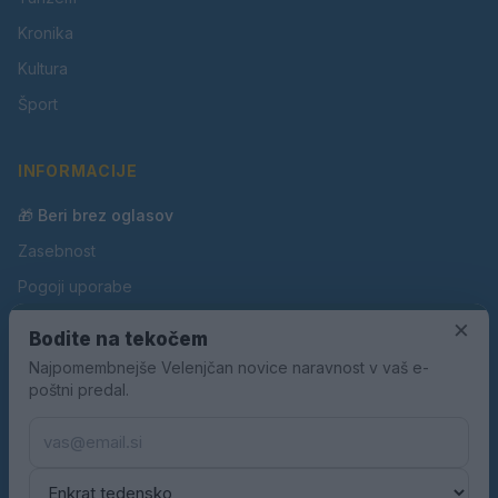
Kronika
Kultura
Šport
INFORMACIJE
🎁 Beri brez oglasov
Zasebnost
Pogoji uporabe
Piškotki
×
Bodite na tekočem
Oglaševanje
Najpomembnejše Velenjčan novice naravnost v vaš e-
poštni predal.
Kontakt
Pravila nagradnih iger
Pravila volilne kampanje