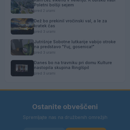
Poletni bolšji sejem
pred 2 urami
Dež bo prekinil vročinski val, a le za
kratek čas
pred 3 urami
Jutrišnje Sobotne lutkarije vabijo otroke
na predstavo "Fuj, gosenica!"
pred 3 urami
Danes bo na travniku pri domu Kulture
nastopila skupina Ringlšpil
pred 3 urami
Ostanite obveščeni
Spremljajte nas na družbenih omrežjih