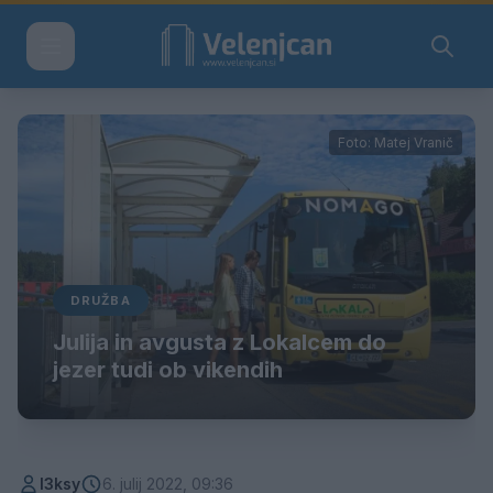
Foto: Matej Vranič
DRUŽBA
Julija in avgusta z Lokalcem do
jezer tudi ob vikendih
l3ksy
6. julij 2022, 09:36