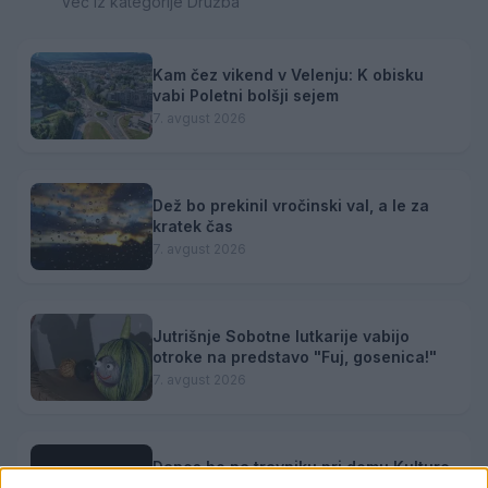
Več iz kategorije Družba
Kam čez vikend v Velenju: K obisku
vabi Poletni bolšji sejem
7. avgust 2026
Dež bo prekinil vročinski val, a le za
kratek čas
7. avgust 2026
Jutrišnje Sobotne lutkarije vabijo
otroke na predstavo "Fuj, gosenica!"
7. avgust 2026
Danes bo na travniku pri domu Kulture
nastopila skupina Ringlšpil