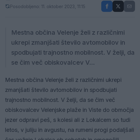
Posodobljeno: 11. oktober 2023, 11:15
Mestna občina Velenje želi z različnimi
ukrepi zmanjšati število avtomobilov in
spodbujati trajnostno mobilnost. V želji, da
se čim več obiskovalcev V...
Mestna občina Velenje želi z različnimi ukrepi
zmanjšati število avtomobilov in spodbujati
trajnostno mobilnost. V želji, da se čim več
obiskovalcev Velenjske plaže in Viste do območja
jezer odpravi peš, s kolesi ali z Lokalcem so tudi
letos, v juliju in avgustu, na rumeni progi podaljšali
čas vožnje Lokalca ob sobotah in omogočili