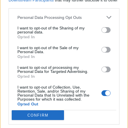
Downstream Participants
that may further disclose it to other
rasističnimi, diskriminatornimi ali nezakonitimi vsebinami
third parties.
bodo odstranjeni.
Pravila komentiranja →
Personal Data Processing Opt Outs
I want to opt-out of the Sharing of my
Failed to fetch
personal data.
Opted In
Prihajajoči dogodki
I want to opt-out of the Sale of my
Personal Data.
Aktivne poletne počitnice z ustvarjalci Studia
AVG
Opted In
Spin
6
08:00
I want to opt-out of processing my
Srečanje članov Gobarskega društva Marauh
Personal Data for Targeted Advertising.
AVG
Velenje
6
Opted In
18:00
I want to opt-out of Collection, Use,
Moč branja: Beremo pod krošnjami
AVG
Retention, Sale, and/or Sharing of my
6
19:00
Personal Data that Is Unrelated with the
Purposes for which it was collected.
Opted Out
Večer pesmi Đorđa Balaševića
AVG
7
20:00
CONFIRM
Vsi dogodki →