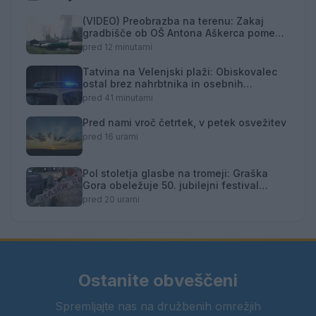
(VIDEO) Preobrazba na terenu: Zakaj
gradbišče ob OŠ Antona Aškerca pomeni
naložbo v prihodnost?
pred 12 minutami
Tatvina na Velenjski plaži: Obiskovalec
ostal brez nahrbtnika in osebnih
predmetov
pred 41 minutami
Pred nami vroč četrtek, v petek osvežitev
pred 16 urami
Pol stoletja glasbe na tromeji: Graška
Gora obeležuje 50. jubilejni festival
narodno-zabavne glasbe
pred 20 urami
Ostanite obveščeni
Spremljajte nas na družbenih omrežjih