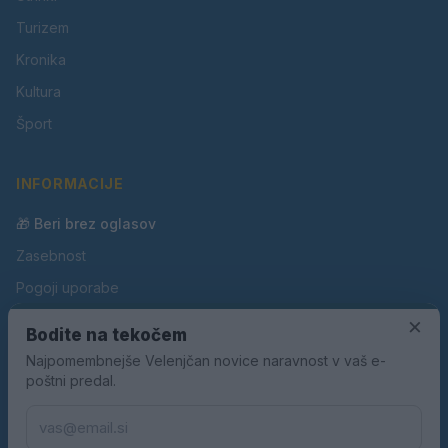
Turizem
Kronika
Kultura
Šport
INFORMACIJE
🎁 Beri brez oglasov
Zasebnost
Pogoji uporabe
Piškotki
×
Bodite na tekočem
Oglaševanje
Najpomembnejše Velenjčan novice naravnost v vaš e-
poštni predal.
Kontakt
Pravila nagradnih iger
Pravila volilne kampanje