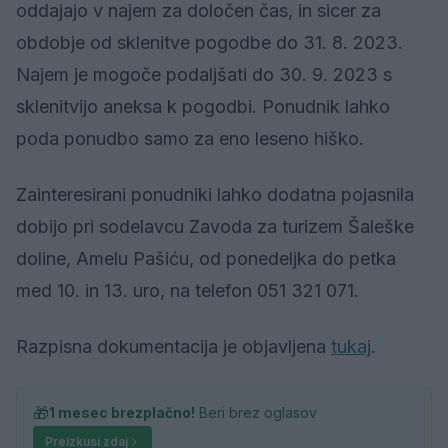
oddajajo v najem za določen čas, in sicer za
obdobje od sklenitve pogodbe do 31. 8. 2023.
Najem je mogoče podaljšati do 30. 9. 2023 s
sklenitvijo aneksa k pogodbi. Ponudnik lahko
poda ponudbo samo za eno leseno hiško.
Zainteresirani ponudniki lahko dodatna pojasnila
dobijo pri sodelavcu Zavoda za turizem Šaleške
doline, Amelu Pašiću, od ponedeljka do petka
med 10. in 13. uro, na telefon 051 321 071.
Razpisna dokumentacija je objavljena
tukaj
.
🎁
1 mesec brezplačno!
Beri brez oglasov
Preizkusi zdaj