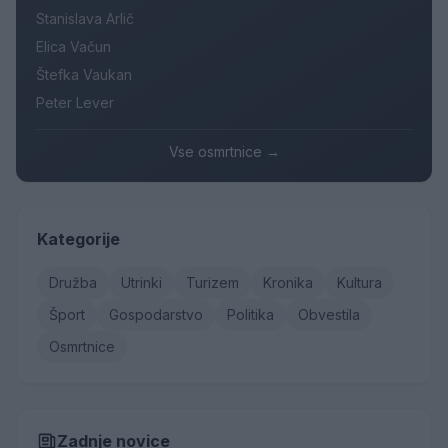
Stanislava Arlič
Elica Vačun
Štefka Vaukan
Peter Lever
Vse osmrtnice →
Kategorije
Družba
Utrinki
Turizem
Kronika
Kultura
Šport
Gospodarstvo
Politika
Obvestila
Osmrtnice
Zadnje novice