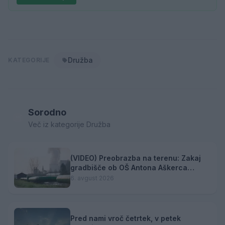
Družba
KATEGORIJE
Sorodno
Več iz kategorije Družba
(VIDEO) Preobrazba na terenu: Zakaj
gradbišče ob OŠ Antona Aškerca
pomeni naložbo v prihodnost?
6. avgust 2026
Pred nami vroč četrtek, v petek