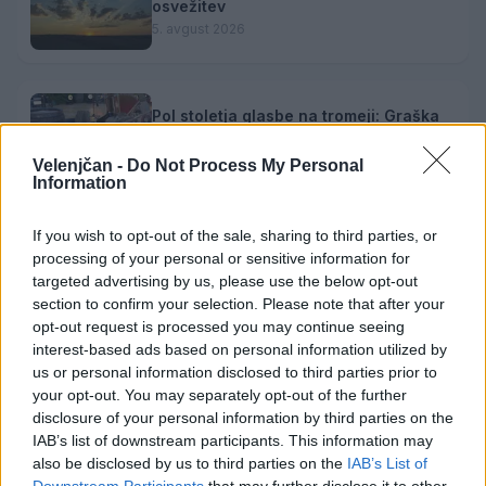
osvežitev
5. avgust 2026
Pol stoletja glasbe na tromeji: Graška
Gora obeležuje 50. jubilejni festival
narodno-zabavne glasbe
5. avgust 2026
Velenjčan -
Do Not Process My Personal
Information
If you wish to opt-out of the sale, sharing to third parties, or
Subvencioniranje nakupa električnih
processing of your personal or sensitive information for
vozil se zaključuje
targeted advertising by us, please use the below opt-out
5. avgust 2026
section to confirm your selection. Please note that after your
opt-out request is processed you may continue seeing
interest-based ads based on personal information utilized by
us or personal information disclosed to third parties prior to
your opt-out. You may separately opt-out of the further
disclosure of your personal information by third parties on the
Opozorilo:
Po 297. členu Kazenskega zakonika je
IAB’s list of downstream participants. This information may
posameznik kazensko odgovoren za javno spodbujanje
also be disclosed by us to third parties on the
IAB’s List of
sovraštva, nasilja ali nestrpnosti. Komentarji z žaljivimi,