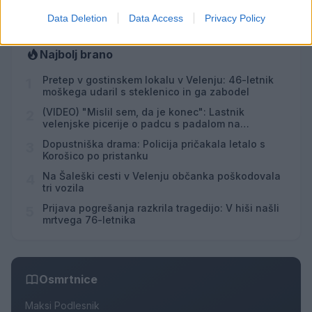
Data Deletion
Data Access
Privacy Policy
Najbolj brano
Pretep v gostinskem lokalu v Velenju: 46-letnik
1
moškega udaril s steklenico in ga zabodel
(VIDEO) "Mislil sem, da je konec": Lastnik
2
velenjske picerije o padcu s padalom na
Hrvaškem
Dopustniška drama: Policija pričakala letalo s
3
Korošico po pristanku
Na Šaleški cesti v Velenju občanka poškodovala
4
tri vozila
Prijava pogrešanja razkrila tragedijo: V hiši našli
5
mrtvega 76-letnika
Osmrtnice
Maksi Podlesnik