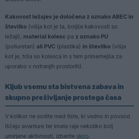
Kakovost ležajev je določena z oznako ABEC in
številko
(višja kot je ta, boljše kakovosti so
ležaji),
material kolesc
pa
z oznako PU
(poliuretan)
ali PVC
(plastika)
in številko
(višja
kot je, trša so kolesca in s tem primernejša za
uporabo v notranjih prostorih).
Kljub vsemu sta bistvena zabava in
skupno preživljanje prostega časa
V kolikor ne sodite med tiste, ki vedno in povsod
iščejo avanture ter imate raje nekoliko bolj
umirjene aktivnosti, izberite
skiro
.