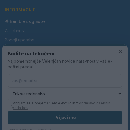
INFORMACIJE
🎁 Beri brez oglasov
Zasebnost
Pogoji uporabe
×
Piškotki
Bodite na tekočem
Oglaševanje
Najpomembnejše Velenjčan novice naravnost v vaš e-
poštni predal.
Kontakt
Pravila nagradnih iger
Pravila volilne kampanje
Strinjam se s prejemanjem e-novic in z
obdelavo osebnih
podatkov
.
© 2026 Velenjčan. Vse pravice pridržane.
Prijavi me
KN MEDIA d.o.o.
Odjava z enim klikom kadarkoli.