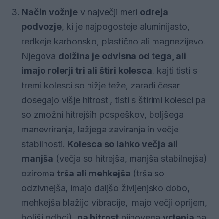
Način vožnje
v največji meri
odreja
podvozje
, ki je najpogosteje aluminijasto,
redkeje karbonsko, plastično ali magnezijevo.
Njegova
dolžina je odvisna od tega, ali
imajo rolerji tri ali štiri kolesca
, kajti tisti s
tremi kolesci so nižje teže, zaradi česar
dosegajo višje hitrosti, tisti s štirimi kolesci pa
so zmožni hitrejših pospeškov, boljšega
manevriranja, lažjega zaviranja in večje
stabilnosti.
Kolesca so lahko večja ali
manjša
(večja so hitrejša, manjša stabilnejša)
oziroma
trša ali mehkejša
(trša so
odzivnejša, imajo daljšo življenjsko dobo,
mehkejša blažijo vibracije, imajo večji oprijem,
boljši odboj),
na hitrost
njihovega
vrtenja
pa