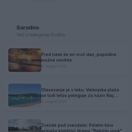
Sorodno
Več iz kategorije Družba
Pred nami še en vroč dan, popoldne
možne nevihte
9. avgust 2026
Glasovanje je v teku: Velenjska plaža
se tudi letos poteguje za naziv Naj
kopališče
9. avgust 2026
Zvezde pod zvezdami: Poletni kino
prinaša komično dramo "Babičin vnuk"