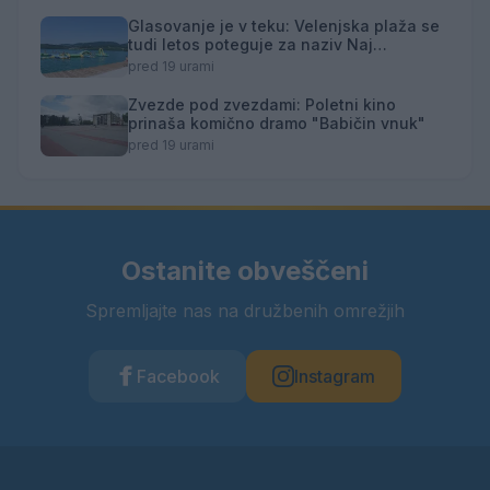
Glasovanje je v teku: Velenjska plaža se
tudi letos poteguje za naziv Naj
kopališče
pred 19 urami
Zvezde pod zvezdami: Poletni kino
prinaša komično dramo "Babičin vnuk"
pred 19 urami
Ostanite obveščeni
Spremljajte nas na družbenih omrežjih
Facebook
Instagram