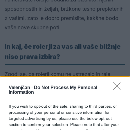
sposobnostih in željah, bržkone tesno prepletenih
z vašimi, zato le dobro premislite, kakšne bodo
vaše nove skupne poti.
In kaj, če rolerji za vas ali vaše bližnje
niso prava izbira?
Zgodi se, da rolerji komu ne ustrezajo in raje
izbere
kotalke
. Te so prav tako
na voljo v več
Velenjčan -
Do Not Process My Personal
Information
različicah
, denimo nastavljive z ravnim
podplatom, fiksne z ravnim podplatom ali s peto
If you wish to opt-out of the sale, sharing to third parties, or
ali nastavljive s peto, prav vse pa so
primerne za
processing of your personal or sensitive information for
targeted advertising by us, please use the below opt-out
rekreativno vožnjo
.
section to confirm your selection. Please note that after your