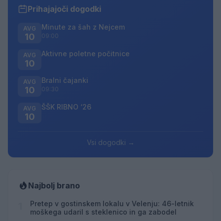
Prihajajoči dogodki
Minute za šah z Nejcem
AVG
10
09:00
Aktivne poletne počitnice
AVG
10
Bralni čajanki
AVG
10
09:30
ŠŠK RIBNO ‘26
AVG
10
Vsi dogodki →
Najbolj brano
Pretep v gostinskem lokalu v Velenju: 46-letnik
1
moškega udaril s steklenico in ga zabodel