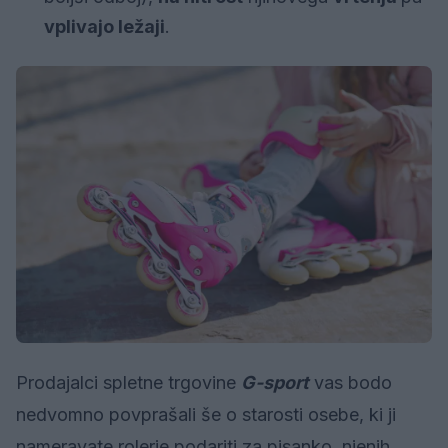
vplivajo ležaji
.
Prodajalci spletne trgovine
G-sport
vas bodo
nedvomno povprašali še o starosti osebe, ki ji
nameravate rolerje podariti za pisanko, njenih