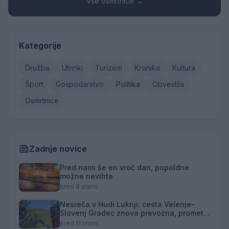
Vse osmrtnice →
Kategorije
Družba
Utrinki
Turizem
Kronika
Kultura
Šport
Gospodarstvo
Politika
Obvestila
Osmrtnice
Zadnje novice
Pred nami še en vroč dan, popoldne
možne nevihte
pred 8 urami
Nesreča v Hudi Luknji: cesta Velenje–
Slovenj Gradec znova prevozna, promet
izmenično enosmeren
pred 11 urami