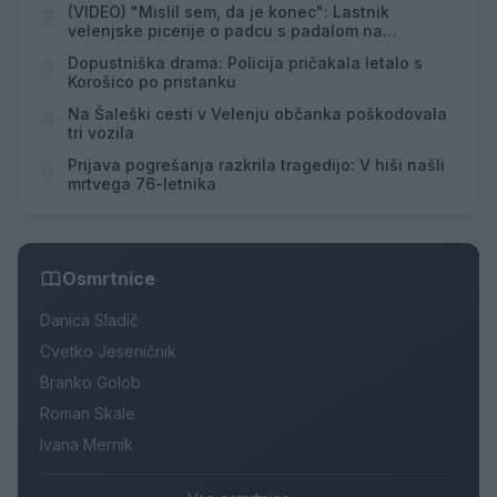
(VIDEO) "Mislil sem, da je konec": Lastnik
2
velenjske picerije o padcu s padalom na
Hrvaškem
Dopustniška drama: Policija pričakala letalo s
3
Korošico po pristanku
Na Šaleški cesti v Velenju občanka poškodovala
4
tri vozila
Prijava pogrešanja razkrila tragedijo: V hiši našli
5
mrtvega 76-letnika
Osmrtnice
Danica Sladič
Cvetko Jeseničnik
Branko Golob
Roman Skale
Ivana Mernik