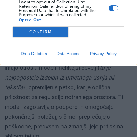
I want to opt-out of Collection, Use,
Retention, Sale, and/or Sharing of my
Personal Data that Is Unrelated with the
Purposes for which it was collected.
Opted Out
CONFIRM
Za otroke so najprimernejši plastični modeli, ki
zagotavljajo oporo, res pa je, da so njihova
Data Deletion
Data Access
Privacy Policy
kolesca trda in ležaji slabši. V primerjavi z njimi
imajo otroški modeli mehkejši čevelj (
ta je
najpogosteje izdelan iz umetnega usnja ali
tekstila
), opremljen s petko, kar je odlična
priložnost za regulacijo notranjega prostora. Ti
modeli zagotavljajo podporo in omogočajo
pokončnejši položaj, s čimer preprečujejo
poškodbe, predvsem pa zmanjšujejo pritisk na
ahilovo tetivo.