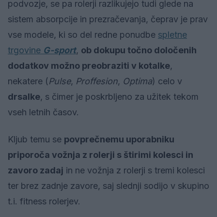
podvozje, se pa rolerji razlikujejo tudi glede na
sistem absorpcije in prezračevanja, čeprav je prav
vse modele, ki so del redne ponudbe
spletne
trgovine
G-sport
,
ob dokupu točno določenih
dodatkov možno preobraziti v kotalke
,
nekatere (
Pulse
,
Proffesion
,
Optima
) celo v
drsalke
, s čimer je poskrbljeno za užitek tekom
vseh letnih časov.
Kljub temu se
povprečnemu uporabniku
priporoča vožnja z rolerji s štirimi kolesci in
zavoro zadaj
in ne vožnja z rolerji s tremi kolesci
ter brez zadnje zavore, saj slednji sodijo v skupino
t.i. fitness rolerjev.