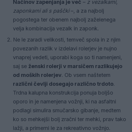
Načinov zapenjanja je več
–
z vezalkami,
zaponkami ali s paščki
–, a za najbolj
pogostega ter obenem najbolj zaželenega
velja kombinacija vezalk in zaponk.
Ne le zaradi velikosti, temveč spola in z njim
povezanih razlik v izdelavi rolerjev je nujno
vnaprej vedeti, uporabi koga so ti namenjeni,
saj se
ženski rolerji v marsičem razlikujejo
od moških rolerjev
. Ob vsem naštetem
različni čevlji dosegajo različno trdoto
.
Trdna kalupna konstrukcija ponuja boljšo
oporo in je namenjena vožnji, ki na asfaltni
podlagi simulira smučarsko gibanje, medtem
ko so mehkejši bolj zračni ter mehki, prav tako
lažji, a primerni le za rekreativno vožnjo.