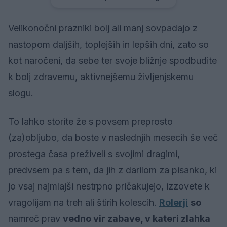
Velikonočni prazniki bolj ali manj sovpadajo z
nastopom daljših, toplejših in lepših dni, zato so
kot naročeni, da sebe ter svoje bližnje spodbudite
k bolj zdravemu, aktivnejšemu življenjskemu
slogu.
To lahko storite že s povsem preprosto
(za)obljubo, da boste v naslednjih mesecih še več
prostega časa preživeli s svojimi dragimi,
predvsem pa s tem, da jih z darilom za pisanko, ki
jo vsaj najmlajši nestrpno pričakujejo, izzovete k
vragolijam na treh ali štirih kolescih.
Rolerji
so
namreč prav
vedno vir zabave, v kateri zlahka