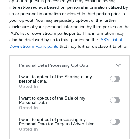
opt-out request is processed you may continue seeing
Otrokom je najbolje izbrati nastavljive otroške
,
interest-based ads based on personal information utilized by
us or personal information disclosed to third parties prior to
ker njihove nogice izredno hitro rastejo, odrasli pa
your opt-out. You may separately opt-out of the further
se praviloma odločajo za fiksne, ki nudijo boljšo
disclosure of your personal information by third parties on the
IAB’s list of downstream participants. This information may
oporo, medtem ko se, kot rolerji,
razlikujejo
še
also be disclosed by us to third parties on the
IAB’s List of
Downstream Participants
that may further disclose it to other
glede na obliko čevlja
,
kakovost ležajev
in
third parties.
mehkobo kolesc
(slednja je možno naknadno
Personal Data Processing Opt Outs
tudi zamenjati).
I want to opt-out of the Sharing of my
personal data.
Opted In
I want to opt-out of the Sale of my
Personal Data.
Opted In
I want to opt-out of processing my
Personal Data for Targeted Advertising.
Opted In