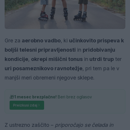
Gre za
aerobno vadbo
, ki
učinkovito prispeva k
boljši telesni pripravljenosti
in
pridobivanju
kondicije
,
okrepi mišični tonus
in
utrdi trup
ter
uri posameznikovo ravnotežje
, pri tem pa le v
manjši meri obremeni njegove sklepe.
🎁
1 mesec brezplačno!
Beri brez oglasov
Preizkusi zdaj
Z ustrezno zaščito –
priporočajo se čelada in