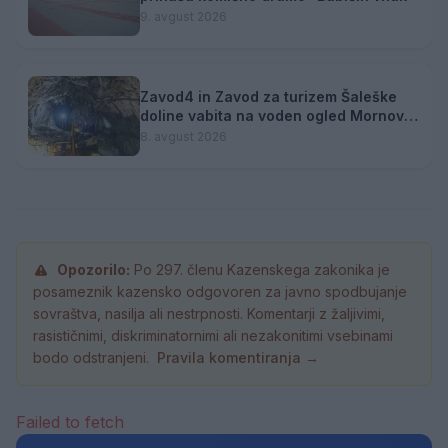
9. avgust 2026
Zavod4 in Zavod za turizem Šaleške
doline vabita na voden ogled Mornove
zijalke
8. avgust 2026
Opozorilo:
Po 297. členu Kazenskega zakonika je
posameznik kazensko odgovoren za javno spodbujanje
sovraštva, nasilja ali nestrpnosti. Komentarji z žaljivimi,
rasističnimi, diskriminatornimi ali nezakonitimi vsebinami
bodo odstranjeni.
Pravila komentiranja →
Failed to fetch