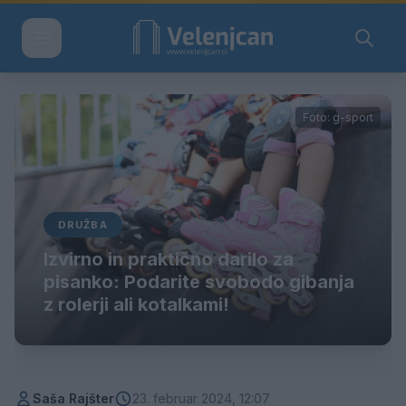
Foto: g-sport
DRUŽBA
Izvirno in praktično darilo za
pisanko: Podarite svobodo gibanja
z rolerji ali kotalkami!
Saša Rajšter
23. februar 2024, 12:07