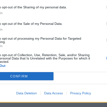
 vztrajajte, delamo nekaj dobrega, vsi se dobro počutij
o opt-out of the Sharing of my personal data.
n to je tisto, kar na koncu res šteje. Otroci, ki pa to
In
e ozadje akcije za STA osvetlil Avdić.
o opt-out of the Sale of my Personal Data.
In
Preizku
to opt-out of processing my Personal Data for Targeted
ing.
In
li številni otroci, ki že letujejo na obali, so organiza
o opt-out of Collection, Use, Retention, Sale, and/or Sharing
letos zbrali točno 1.379.263 evrov, s čimer so presegli 
ersonal Data that Is Unrelated with the Purposes for which it
lected.
n znesek pomeni v praksi.
Out
CONFIRM
ne povprečno nekje od 200 do 300 evrov, je to seveda
aško na morje, je dražji prevoz, če so iz Ljubljane do
ačunate, da bo na morje šlo več tisoč otrok," je dodal 
Data Deletion
Data Access
Privacy Policy