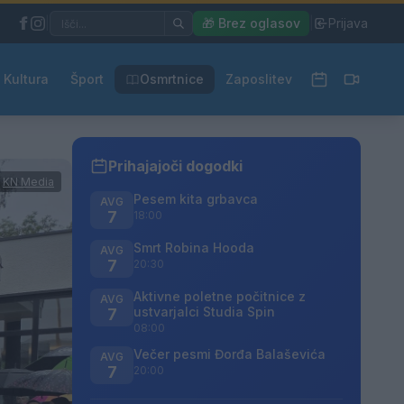
|
🎁 Brez oglasov
|
Prijava
Kultura
Šport
Osmrtnice
Zaposlitev
Prihajajoči dogodki
:
KN Media
Pesem kita grbavca
AVG
7
18:00
Smrt Robina Hooda
AVG
7
20:30
Aktivne poletne počitnice z
AVG
ustvarjalci Studia Spin
7
08:00
Večer pesmi Đorđa Balaševića
AVG
7
20:00