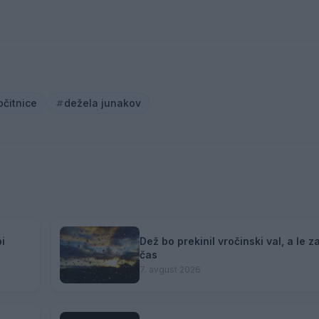
očitnice
dežela junakov
i
Dež bo prekinil vročinski val, a le z
čas
7. avgust 2026