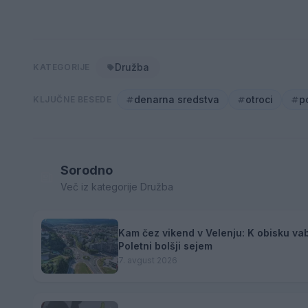
Družba
KATEGORIJE
denarna sredstva
otroci
p
KLJUČNE BESEDE
Sorodno
Več iz kategorije Družba
Kam čez vikend v Velenju: K obisku vab
Poletni bolšji sejem
7. avgust 2026