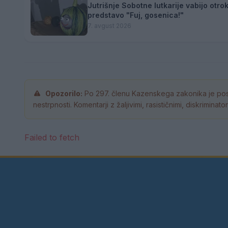
Jutrišnje Sobotne lutkarije vabijo otro
predstavo "Fuj, gosenica!"
7. avgust 2026
Opozorilo:
Po 297. členu Kazenskega zakonika je pos
nestrpnosti. Komentarji z žaljivimi, rasističnimi, diskrimina
Failed to fetch