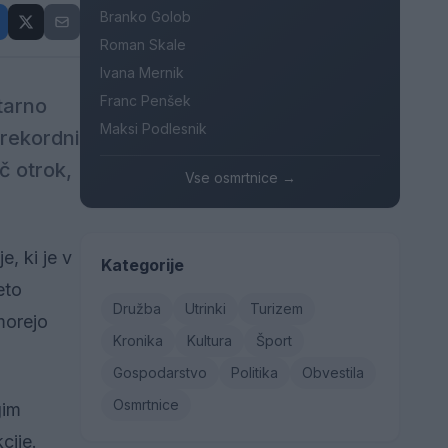
Branko Golob
Roman Skale
Ivana Mernik
Franc Penšek
tarno
Maksi Podlesnik
 rekordni
č otrok,
Vse osmrtnice →
, ki je v
Kategorije
eto
Družba
Utrinki
Turizem
morejo
Kronika
Kultura
Šport
Gospodarstvo
Politika
Obvestila
Osmrtnice
gim
cije.