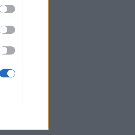
o ob tem,
si zdaj
torji
vse
 zelo
Vodušek.