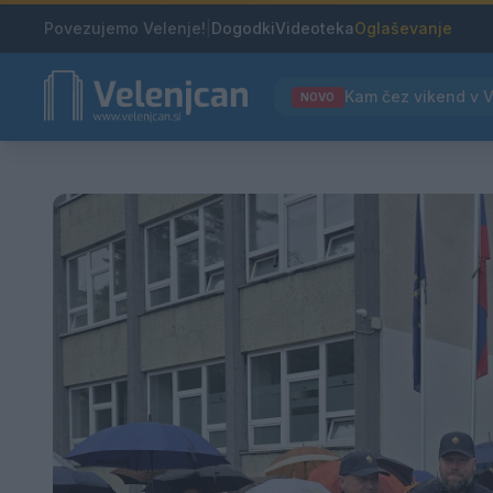
Povezujemo Velenje!
|
Dogodki
Videoteka
Oglaševanje
NOVO