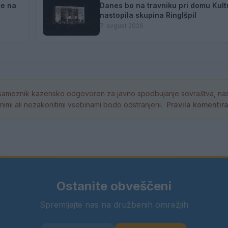
ke na
Danes bo na travniku pri domu Kult
nastopila skupina Ringlšpil
7. avgust 2026
ameznik kazensko odgovoren za javno spodbujanje sovraštva, nasil
tornimi ali nezakonitimi vsebinami bodo odstranjeni.
Pravila komentir
Ostanite obveščeni
Spremljajte nas na družbenih omrežjih