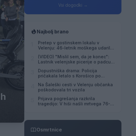
Vsi dogodki →
Najbolj brano
Pretep v gostinskem lokalu v
1
Velenju: 46-letnik moškega udaril s
steklenico in ga zabodel
(VIDEO) "Mislil sem, da je konec":
2
Lastnik velenjske picerije o padcu s
padalom na Hrvaškem
Dopustniška drama: Policija
3
pričakala letalo s Korošico po
pristanku
Na Šaleški cesti v Velenju občanka
4
poškodovala tri vozila
ih
Prijava pogrešanja razkrila
5
tragedijo: V hiši našli mrtvega 76-
letnika
Osmrtnice