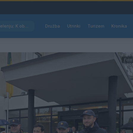
Kam čez vikend v Velenju: K obisku vabi Poletni bolšji sejem
Družba
Utrinki
Turizem
Kronika
Foto