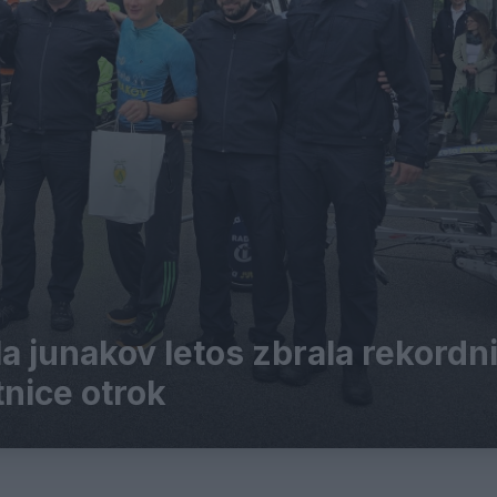
a junakov letos zbrala rekordn
tnice otrok