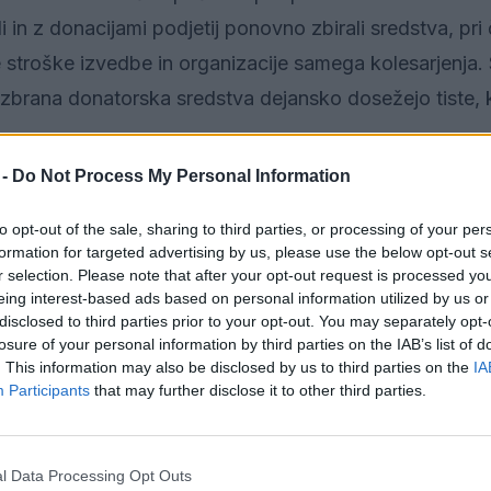
 in z donacijami podjetij ponovno zbirali sredstva, pri 
e stroške izvedbe in organizacije samega kolesarjenja.
 zbrana donatorska sredstva dejansko dosežejo tiste, ki
 -
Do Not Process My Personal Information
predstavimo vrhunec akcije. Predvsem je najbolj pome
 na počitnice. Je pa seveda simboličen cilj, ker večina
to opt-out of the sale, sharing to third parties, or processing of your per
formation for targeted advertising by us, please use the below opt-out s
, ki drugače ne morejo na morje," je na zaključnem dog
r selection. Please note that after your opt-out request is processed y
dsednik fundacije Preprosto blizu Andrej Vodušek.
eing interest-based ads based on personal information utilized by us or
disclosed to third parties prior to your opt-out. You may separately opt-
losure of your personal information by third parties on the IAB’s list of
u izpostavil, da zbrani znesek in rekord nista edina 
. This information may also be disclosed by us to third parties on the
IA
Participants
that may further disclose it to other third parties.
i.
 tako mi na radiu kot poslušalke in poslušalci. Dobi
l Data Processing Opt Outs