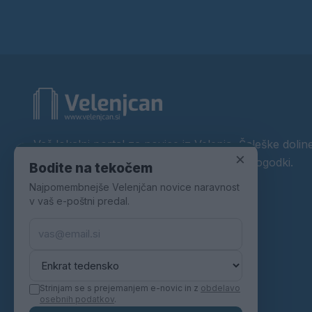
Vaš lokalni portal za novice iz Velenja, Šaleške doline
×
okolice. Aktualne novice, šport, kultura, dogodki.
Bodite na tekočem
Najpomembnejše Velenjčan novice naravnost
Povezujemo Velenje.
v vaš e-poštni predal.
Strinjam se s prejemanjem e-novic in z
obdelavo
osebnih podatkov
.