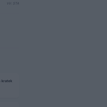
Vir: STA
a kratek