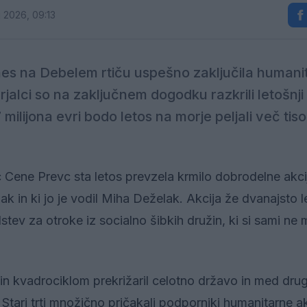
j 2026, 09:13
es na Debelem rtiču uspešno zaključila humani
jalci so na zaključnem dogodku razkrili letošnji
milijona evri bodo letos na morje peljali več tiso
 Cene Prevc sta letos prevzela krmilo dobrodelne akcije
k in ki jo je vodil Miha Deželak. Akcija že dvanajsto l
stev za otroke iz socialno šibkih družin, ki si sami ne 
in kvadrociklom prekrižaril celotno državo in med dru
 Stari trti množično pričakali podporniki humanitarne ak