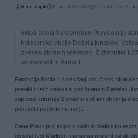
Nina Lesjak
6. junij 2026, 09:13
Posodobljeno: 6. juni
Ekipa Radia 1 s Cenetom Prevcem je dan
kolesarsko akcijo Dežela junakov. Ustvar
znesek zbranih sredstev. Z zbranimi 1,37 
so sporočili z Radia 1.
Fundacija Radia 1 in nekdanji smučarski skakalec
preteklih letih delovala pod imenom Deželak Juna
zapored združuje Slovenijo s ciljem zbiranja sred
privoščiti počitnic na morju.
Cene Prevc je z ekipo v zadnjih dneh s kolesom 
obiskal tudi Maribor, kjer so ga prejšnji petek ob