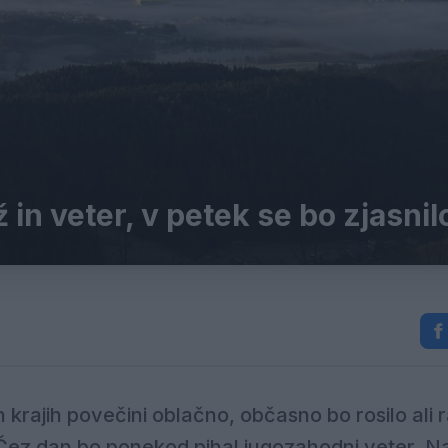
 in veter, v petek se bo zjasnil
krajih povečini oblačno, občasno bo rosilo ali 
ez dan bo ponekod pihal jugozahodni veter. Na