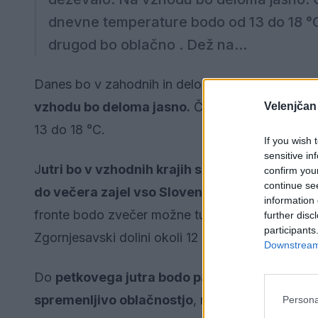
dnevne temperature bodo od 13 do 18 °C.
drugod bo oblačno . Dež na...
Danes bo v zahodnih in deloma osrednjih krajih 
vzhodu bo deloma jasno.
Čez dan bo ponekod p
Velenjčan
13 do 18 °C.
If you wish 
sensitive in
J
utri bo v vzhodnih krajih sprva še delno jas
confirm you
continue se
do večera zajel vso Slovenijo.
Vetrovno bo, pi
information 
fronte bodo zvečer možne tudi nevihte. Jutranje
further disc
participants
Zgornjesavski dolini okoli 12 °C.
Downstream 
Do
petkovega jutra bodo padavine ponehale
spremenljivo oblačnostjo
, nastale bodo pos
Persona