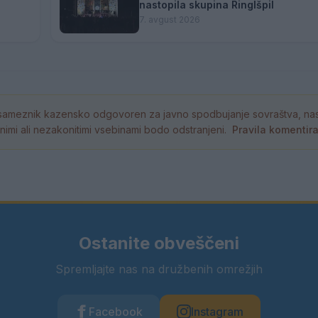
nastopila skupina Ringlšpil
7. avgust 2026
ameznik kazensko odgovoren za javno spodbujanje sovraštva, nasil
tornimi ali nezakonitimi vsebinami bodo odstranjeni.
Pravila komentir
Ostanite obveščeni
Spremljajte nas na družbenih omrežjih
Facebook
Instagram