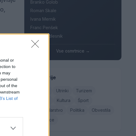
Branko Golob
o,
Roman Skale
Ivana Mernik
Franc Penšek
. Na
Maksi Podlesnik
e bodo od
Vse osmrtnice →
sonal or
ection to
repil in
ou may
Kategorije
 personal
du hladne
out of the
Družba
Utrinki
Turizem
o 20, v
 downstream
B’s List of
Kronika
Kultura
Šport
Gospodarstvo
Politika
Obvestila
s
Osmrtnice