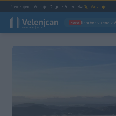
Povezujemo Velenje!
|
Dogodki
Videoteka
Oglaševanje
NOVO