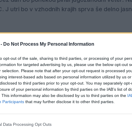
 J utri bo v vzhodnih krajih sprva še delno jasn
povečini oblačno, občasno bo rosilo ali rahlo deževalo
ihal jugozahodni veter. Najvišje dnevne temperatur
 -
Do Not Process My Personal Information
to opt-out of the sale, sharing to third parties, or processing of your per
formation for targeted advertising by us, please use the below opt-out s
no, drugod bo oblačno
. Dež na zahodu se bo čez dan k
r selection. Please note that after your opt-out request is processed y
eing interest-based ads based on personal information utilized by us or
hal bo okrepljen južni do jugozahodni veter. Ob preho
disclosed to third parties prior to your opt-out. You may separately opt-
 temperature bodo od 6 do 14, najvišje dnevne od 15 d
losure of your personal information by third parties on the IAB’s list of
. This information may also be disclosed by us to third parties on the
IA
Participants
that may further disclose it to other third parties.
, pričelo se bo jasniti. V petek čez dan bo delno
jasno 
amezne
plohe.
l Data Processing Opt Outs