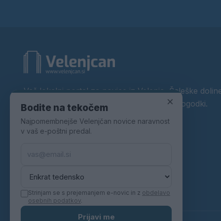
Vaš lokalni portal za novice iz Velenja, Šaleške doline
×
okolice. Aktualne novice, šport, kultura, dogodki.
Bodite na tekočem
Najpomembnejše Velenjčan novice naravnost
Povezujemo Velenje.
v vaš e-poštni predal.
Strinjam se s prejemanjem e-novic in z
obdelavo
osebnih podatkov
.
Prijavi me