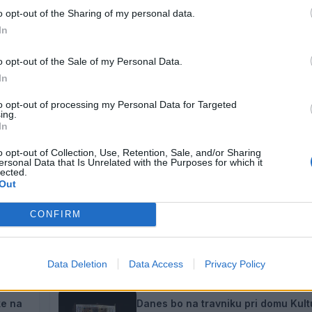
o opt-out of the Sharing of my personal data.
gle.
Čez dan bo ponekod spet zapihal jugozahodni vet
In
o opt-out of the Sale of my Personal Data.
In
to opt-out of processing my Personal Data for Targeted
ing.
In
o opt-out of Collection, Use, Retention, Sale, and/or Sharing
ersonal Data that Is Unrelated with the Purposes for which it
lected.
Out
CONFIRM
i
Dež bo prekinil vročinski val, a le z
čas
7. avgust 2026
Data Deletion
Data Access
Privacy Policy
ke na
Danes bo na travniku pri domu Kult