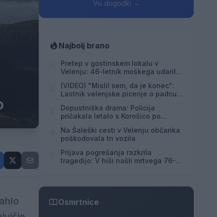
Vsi dogodki →
Najbolj brano
Pretep v gostinskem lokalu v
1
Velenju: 46-letnik moškega udaril s
steklenico in ga zabodel
(VIDEO) "Mislil sem, da je konec":
2
Lastnik velenjske picerije o padcu s
o
padalom na Hrvaškem
Dopustniška drama: Policija
3
pričakala letalo s Korošico po
pristanku
Na Šaleški cesti v Velenju občanka
4
poškodovala tri vozila
Prijava pogrešanja razkrila
5
tragedijo: V hiši našli mrtvega 76-
letnika
rahlo
Osmrtnice
jvišje