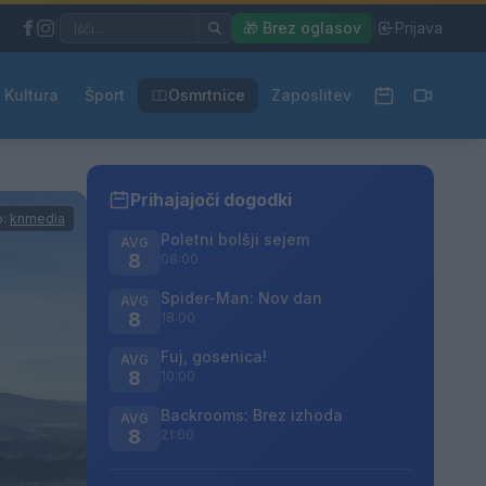
|
🎁 Brez oglasov
|
Prijava
Kultura
Šport
Osmrtnice
Zaposlitev
Prihajajoči dogodki
o:
knmedia
Poletni bolšji sejem
AVG
8
08:00
Spider-Man: Nov dan
AVG
8
18:00
Fuj, gosenica!
AVG
8
10:00
Backrooms: Brez izhoda
AVG
8
21:00