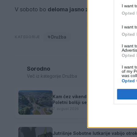
I want t
V soboto bo
deloma jasno z nekaj jutranje me
Opted 
I want t
Opted 
Družba
KATEGORIJE
I want 
Advertis
Opted 
I want t
Sorodno
of my P
was col
Več iz kategorije Družba
Opted 
Kam čez vikend v Velenju: K obisku vab
Poletni bolšji sejem
7. avgust 2026
Jutrišnje Sobotne lutkarije vabijo otro