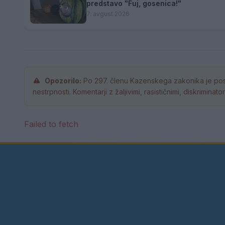
predstavo "Fuj, gosenica!"
7. avgust 2026
Opozorilo:
Po 297. členu Kazenskega zakonika je pos
nestrpnosti. Komentarji z žaljivimi, rasističnimi, diskrimina
Failed to fetch