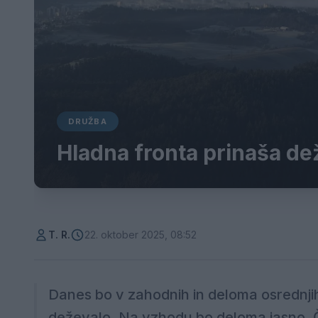
DRUŽBA
Hladna fronta prinaša dež
T. R.
22. oktober 2025, 08:52
Danes bo v zahodnih in deloma osrednjih 
deževalo. Na vzhodu bo deloma jasno. Č