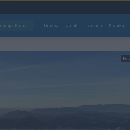
Kam čez vikend v Velenju: K obisku vabi Poletni bolšji sejem
Družba
Utrinki
Turizem
Kronika
Fot