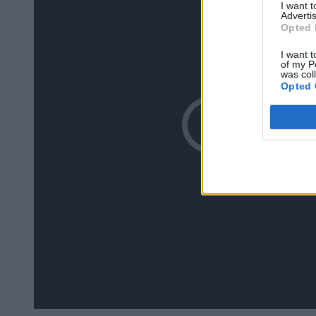
I want 
Advertis
Opted 
I want t
of my P
was col
Opted 