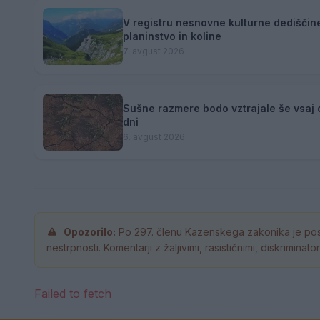
V registru nesnovne kulturne dediščine
planinstvo in koline
7. avgust 2026
Sušne razmere bodo vztrajale še vsaj 
dni
6. avgust 2026
Opozorilo:
Po 297. členu Kazenskega zakonika je pos
nestrpnosti. Komentarji z žaljivimi, rasističnimi, diskrimina
Failed to fetch