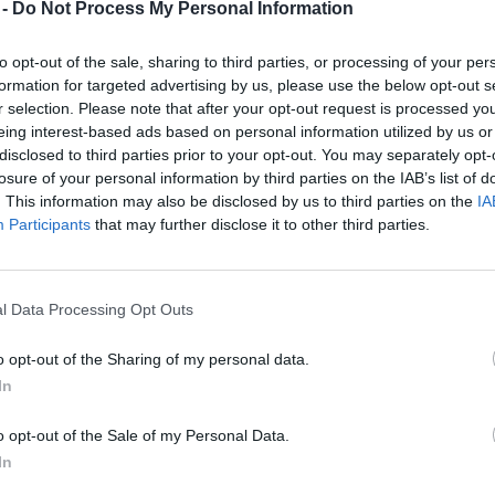
 -
Do Not Process My Personal Information
to opt-out of the sale, sharing to third parties, or processing of your per
 "58 ur delal veselico". Letos bo skušal bolj varčevati z 
formation for targeted advertising by us, please use the below opt-out s
mora, ki jih namerava čim bolj premišljeno razporedit
r selection. Please note that after your opt-out request is processed y
eing interest-based ads based on personal information utilized by us or
 počitku in spanju, ponoči pa si bo vzel tudi nekaj ča
disclosed to third parties prior to your opt-out. You may separately opt-
 nekoliko lažjo harmoniko.
losure of your personal information by third parties on the IAB’s list of
. This information may also be disclosed by us to third parties on the
IA
Participants
that may further disclose it to other third parties.
Preizku
l Data Processing Opt Outs
 signal. Člani Rotary klub Velenje so pripravili zvonč
i igranja.
o opt-out of the Sharing of my personal data.
In
o opt-out of the Sale of my Personal Data.
In