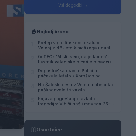
Vsi dogodki →
Najbolj brano
Pretep v gostinskem lokalu v
1
Velenju: 46-letnik moškega udaril s
steklenico in ga zabodel
(VIDEO) "Mislil sem, da je konec":
2
Lastnik velenjske picerije o padcu s
padalom na Hrvaškem
Dopustniška drama: Policija
3
pričakala letalo s Korošico po
pristanku
Na Šaleški cesti v Velenju občanka
4
poškodovala tri vozila
Prijava pogrešanja razkrila
5
tragedijo: V hiši našli mrtvega 76-
letnika
Osmrtnice