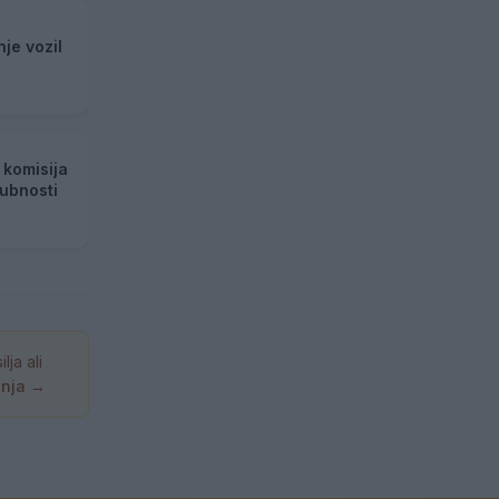
je vozil
 komisija
jubnosti
ja ali
anja →