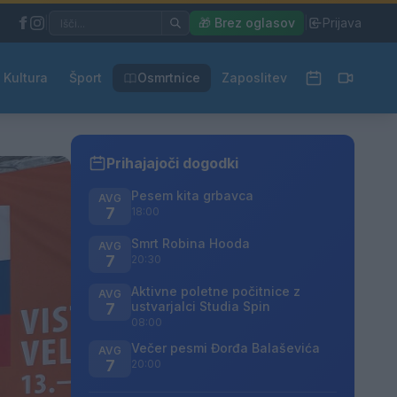
|
🎁 Brez oglasov
|
Prijava
Kultura
Šport
Osmrtnice
Zaposlitev
Prihajajoči dogodki
Pesem kita grbavca
AVG
7
18:00
Smrt Robina Hooda
AVG
7
20:30
Aktivne poletne počitnice z
AVG
ustvarjalci Studia Spin
7
08:00
Večer pesmi Đorđa Balaševića
AVG
7
20:00