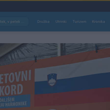
Pred nami vroč četrtek, v petek osvežitev
Družba
Utrinki
Turizem
Kronika