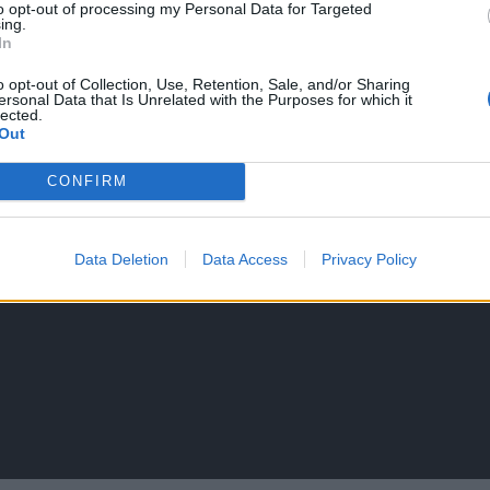
to opt-out of processing my Personal Data for Targeted
ing.
In
o opt-out of Collection, Use, Retention, Sale, and/or Sharing
ersonal Data that Is Unrelated with the Purposes for which it
lected.
Out
CONFIRM
Data Deletion
Data Access
Privacy Policy