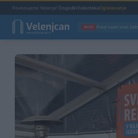
Povezujemo Velenje!
|
Dogodki
Videoteka
Oglaševanje
NOVO