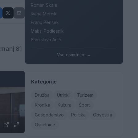
Roman Skale
Ivana Mernik
Franc Penšek
Maksi Podlesnik
Stanislava Arlič
jmanj 81
Vse osmrtnice →
Kategorije
Družba
Utrinki
Turizem
Kronika
Kultura
Šport
Gospodarstvo
Politika
Obvestila
Osmrtnice