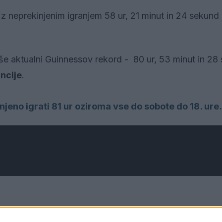
 z neprekinjenim igranjem 58 ur, 21 minut in 24 sekund 
 še aktualni Guinnessov rekord - 80 ur, 53 minut in 28
ancije
.
eno igrati 81 ur oziroma vse do sobote do 18. ure.