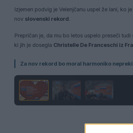
Izjemen podvig je Velenjčanu uspel že lani, ko je
nov
slovenski rekord
.
Prepričan je, da mu bo letos uspelo preseči tudi
ki jih je dosegla
Christelle De Franceschi iz Fr
Za nov rekord bo moral harmoniko neprekinj