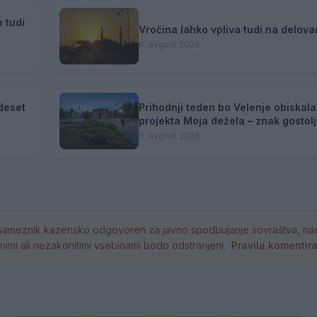
 tudi
Vročina lahko vpliva tudi na delovan
6. avgust 2026
deset
Prihodnji teden bo Velenje obiskala
projekta Moja dežela – znak gostol
6. avgust 2026
ameznik kazensko odgovoren za javno spodbujanje sovraštva, nasil
tornimi ali nezakonitimi vsebinami bodo odstranjeni.
Pravila komentir