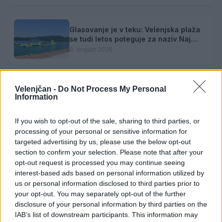
Glasovanje je v teku: Velenjska plaža
se tudi letos poteguje za naziv Naj
kopališče
9. avgust 2026
Velenjčan -
Do Not Process My Personal
Zvezde pod zvezdami: Poletni kino
Information
prinaša komično dramo "Babičin vnuk"
9. avgust 2026
If you wish to opt-out of the sale, sharing to third parties, or
processing of your personal or sensitive information for
targeted advertising by us, please use the below opt-out
Zavod4 in Zavod za turizem Šaleške
section to confirm your selection. Please note that after your
doline vabita na voden ogled Mornove
opt-out request is processed you may continue seeing
zijalke
8. avgust 2026
interest-based ads based on personal information utilized by
us or personal information disclosed to third parties prior to
your opt-out. You may separately opt-out of the further
disclosure of your personal information by third parties on the
IAB’s list of downstream participants. This information may