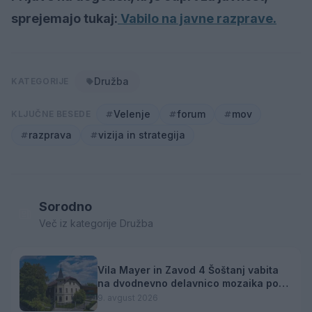
sprejemajo tukaj:
Vabilo na javne razprave.
Družba
KATEGORIJE
Velenje
forum
mov
KLJUČNE BESEDE
razprava
vizija in strategija
Sorodno
Več iz kategorije Družba
Vila Mayer in Zavod 4 Šoštanj vabita
na dvodnevno delavnico mozaika pod
mentorstvom Mojce Marije Černivšek
9. avgust 2026