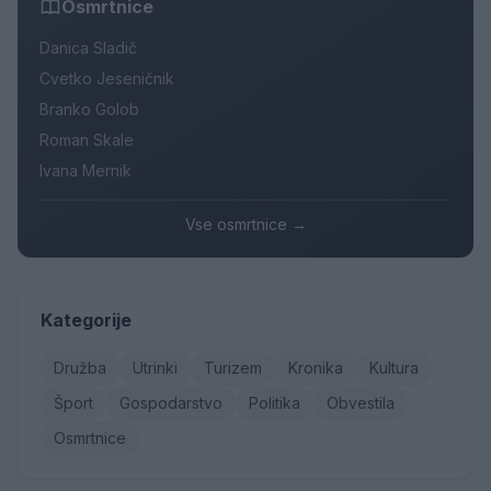
Osmrtnice
Danica Sladič
Cvetko Jeseničnik
Branko Golob
Roman Skale
Ivana Mernik
Vse osmrtnice →
Kategorije
Družba
Utrinki
Turizem
Kronika
Kultura
Šport
Gospodarstvo
Politika
Obvestila
Osmrtnice