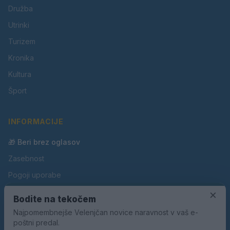
Družba
Utrinki
Turizem
Kronika
Kultura
Šport
INFORMACIJE
🎁 Beri brez oglasov
Zasebnost
Pogoji uporabe
Piškotki
×
Bodite na tekočem
Oglaševanje
Najpomembnejše Velenjčan novice naravnost v vaš e-
poštni predal.
Kontakt