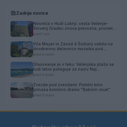
Zadnje novice
Nesreča v Hudi Luknji: cesta Velenje–
Slovenj Gradec znova prevozna, promet
izmenično enosmeren
pred 1 uro
Vila Mayer in Zavod 4 Šoštanj vabita na
dvodnevno delavnico mozaika pod
mentorstvom Mojce Marije Černivšek
pred 9 urami
Glasovanje je v teku: Velenjska plaža se
tudi letos poteguje za naziv Naj
kopališče
pred 9 urami
Zvezde pod zvezdami: Poletni kino
prinaša komično dramo "Babičin vnuk"
pred 9 urami