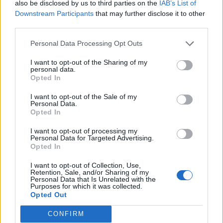
also be disclosed by us to third parties on the
IAB’s List of
Opozorilo:
Po 297. členu Kazenskega zakonika je
Downstream Participants
that may further disclose it to other
posameznik kazensko odgovoren za javno spodbujanje
third parties.
sovraštva, nasilja ali nestrpnosti. Komentarji z žaljivimi,
Personal Data Processing Opt Outs
rasističnimi, diskriminatornimi ali nezakonitimi vsebinami
bodo odstranjeni.
Pravila komentiranja →
I want to opt-out of the Sharing of my
personal data.
Opted In
Failed to fetch
I want to opt-out of the Sale of my
Personal Data.
Prihajajoči dogodki
Opted In
Odiseja
AVG
I want to opt-out of processing my
9
19:00
Personal Data for Targeted Advertising.
Opted In
Obišči Vilo Čira-Čara
AVG
9
10:00
I want to opt-out of Collection, Use,
Retention, Sale, and/or Sharing of my
Personal Data that Is Unrelated with the
Tačke na patrulji: Dino-film
AVG
Purposes for which it was collected.
9
16:00
Opted Out
Minute za šah z Nejcem
AVG
CONFIRM
10
09:00