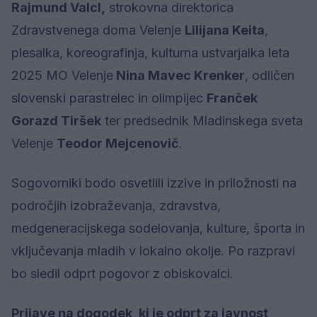
Rajmund Valcl,
strokovna direktorica
Zdravstvenega doma Velenje
Lilijana Keita
,
plesalka, koreografinja, kulturna ustvarjalka leta
2025 MO Velenje
Nina Mavec Krenker
, odličen
slovenski parastrelec in olimpijec
Franček
Gorazd Tiršek
ter predsednik Mladinskega sveta
Velenje
Teodor Mejcenovič
.
Sogovorniki bodo osvetlili izzive in priložnosti na
področjih izobraževanja, zdravstva,
medgeneracijskega sodelovanja, kulture, športa in
vključevanja mladih v lokalno okolje. Po razpravi
bo sledil odprt pogovor z obiskovalci.
Prijave na dogodek, ki je odprt za javnost,