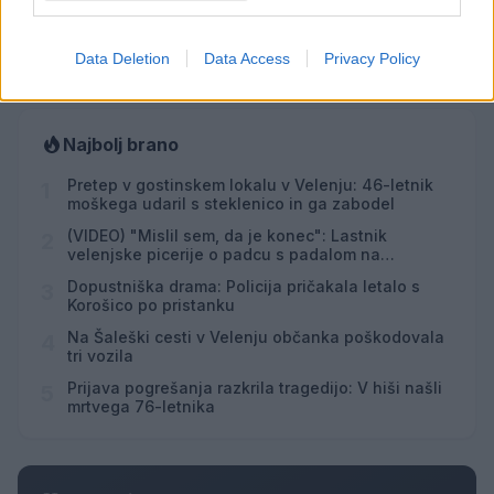
Vsi dogodki →
Data Deletion
Data Access
Privacy Policy
Najbolj brano
Pretep v gostinskem lokalu v Velenju: 46-letnik
1
moškega udaril s steklenico in ga zabodel
(VIDEO) "Mislil sem, da je konec": Lastnik
2
velenjske picerije o padcu s padalom na
Hrvaškem
Dopustniška drama: Policija pričakala letalo s
3
Korošico po pristanku
Na Šaleški cesti v Velenju občanka poškodovala
4
tri vozila
Prijava pogrešanja razkrila tragedijo: V hiši našli
5
mrtvega 76-letnika