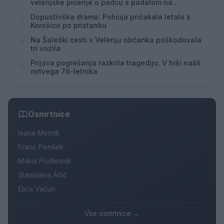
velenjske picerije o padcu s padalom na
Hrvaškem
Dopustniška drama: Policija pričakala letalo s
3
Korošico po pristanku
Na Šaleški cesti v Velenju občanka poškodovala
4
tri vozila
Prijava pogrešanja razkrila tragedijo: V hiši našli
5
mrtvega 76-letnika
Osmrtnice
Ivana Mernik
Franc Penšek
Maksi Podlesnik
Stanislava Arlič
Elica Vačun
Vse osmrtnice →