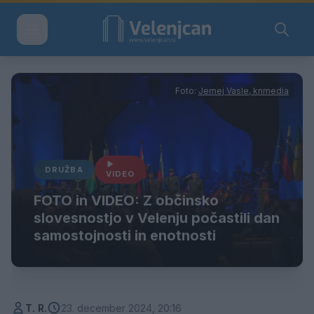
Foto:
Jernej Vasle, knmedia
DRUŽBA
VIDEO
FOTO in VIDEO: Z občinsko
slovesnostjo v Velenju počastili dan
samostojnosti in enotnosti
T. R.
23. december 2024, 20:16