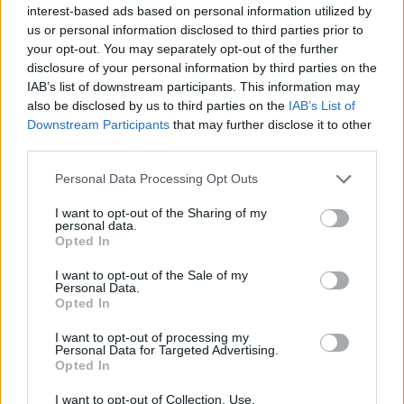
interest-based ads based on personal information utilized by
us or personal information disclosed to third parties prior to
your opt-out. You may separately opt-out of the further
Ob povečanem številu podtaknjenih
disclosure of your personal information by third parties on the
požarov pozivi občanom k takojšnjemu
IAB’s list of downstream participants. This information may
obveščanju policije
6. avgust 2026
also be disclosed by us to third parties on the
IAB’s List of
Downstream Participants
that may further disclose it to other
third parties.
Personal Data Processing Opt Outs
I want to opt-out of the Sharing of my
Opozorilo:
Po 297. členu Kazenskega zakonika je
personal data.
Opted In
posameznik kazensko odgovoren za javno spodbujanje
sovraštva, nasilja ali nestrpnosti. Komentarji z žaljivimi,
I want to opt-out of the Sale of my
rasističnimi, diskriminatornimi ali nezakonitimi vsebinami
Personal Data.
bodo odstranjeni.
Pravila komentiranja →
Opted In
I want to opt-out of processing my
Personal Data for Targeted Advertising.
Failed to fetch
Opted In
Prihajajoči dogodki
I want to opt-out of Collection, Use,