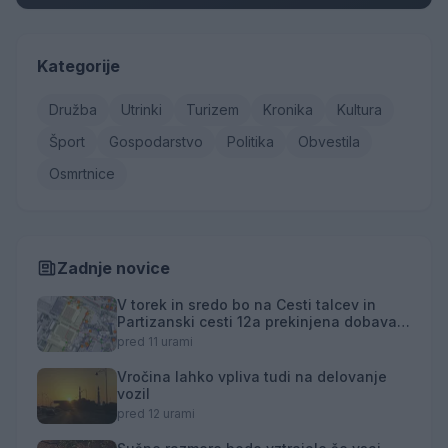
Kategorije
Družba
Utrinki
Turizem
Kronika
Kultura
Šport
Gospodarstvo
Politika
Obvestila
Osmrtnice
Zadnje novice
V torek in sredo bo na Cesti talcev in
Partizanski cesti 12a prekinjena dobava
toplotne energije
pred 11 urami
Vročina lahko vpliva tudi na delovanje
vozil
pred 12 urami