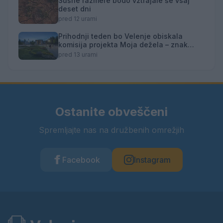
Sušne razmere bodo vztrajale še vsaj
deset dni
pred 12 urami
Prihodnji teden bo Velenje obiskala
komisija projekta Moja dežela – znak
gostoljubnosti
pred 13 urami
Ostanite obveščeni
Spremljajte nas na družbenih omrežjih
Facebook
Instagram