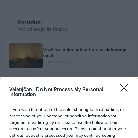
Sorodno
Več iz kategorije Družba
Vročina lahko vpliva tudi na delovanje
vozil
6. avgust 2026
Sušne razmere bodo vztrajale še vsaj
Velenjčan -
Do Not Process My Personal
deset dni
Information
6. avgust 2026
If you wish to opt-out of the sale, sharing to third parties, or
processing of your personal or sensitive information for
targeted advertising by us, please use the below opt-out
Prihodnji teden bo Velenje obiskala
section to confirm your selection. Please note that after your
komisija projekta Moja dežela – znak
opt-out request is processed you may continue seeing
gostoljubnosti
6. avgust 2026