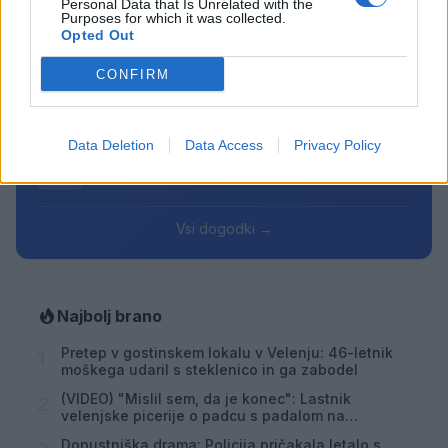
7
18:00
Personal Data that Is Unrelated with the
Purposes for which it was collected.
Opted Out
Smrt Robina Hooda
AVG
7
20:30
CONFIRM
Aktivne poletne počitnice z ustvarjalci Studia
AVG
Spin
7
08:00
Data Deletion
Data Access
Privacy Policy
Večer pesmi Đorđa Balaševića
AVG
7
20:00
Vsi dogodki →
Najbolj brano
Pretep v gostinskem lokalu v Velenju: 46-letnik
1
moškega udaril s steklenico in ga zabodel
(VIDEO) "Mislil sem, da je konec": Lastnik
2
velenjske picerije o padcu s padalom na
Hrvaškem
Dopustniška drama: Policija pričakala letalo s