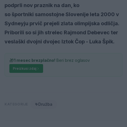
podprli nov praznik na dan, ko
so športniki samostojne Slovenije leta 2000 v
Sydneyju prvič prejeli zlata olimpijska odličja.
Priborili so si jih strelec Rajmond Debevec ter
veslaški dvojni dvojec Iztok Čop - Luka Špik.
🎁
1 mesec brezplačno!
Beri brez oglasov
Preizkusi zdaj
Družba
KATEGORIJE