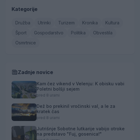
Kategorije
Družba
Utrinki
Turizem
Kronika
Kultura
Šport
Gospodarstvo
Politika
Obvestila
Osmrtnice
Zadnje novice
Kam čez vikend v Velenju: K obisku vabi
Poletni bolšji sejem
pred 8 urami
Dež bo prekinil vročinski val, a le za
kratek čas
pred 8 urami
Jutrišnje Sobotne lutkarije vabijo otroke
na predstavo "Fuj, gosenica!"