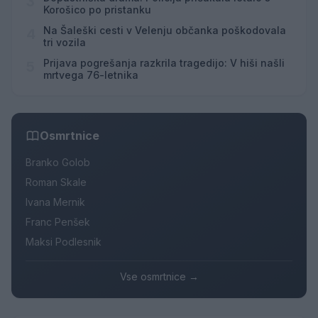
3
Korošico po pristanku
Na Šaleški cesti v Velenju občanka poškodovala
4
tri vozila
Prijava pogrešanja razkrila tragedijo: V hiši našli
5
mrtvega 76-letnika
Osmrtnice
Branko Golob
Roman Skale
Ivana Mernik
Franc Penšek
Maksi Podlesnik
Vse osmrtnice →