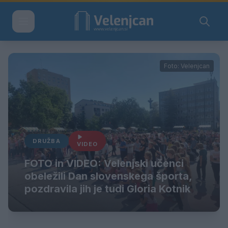
Foto: Velenjcan
DRUŽBA
VIDEO
FOTO in VIDEO: Velenjski učenci
obeležili Dan slovenskega športa,
pozdravila jih je tudi Gloria Kotnik