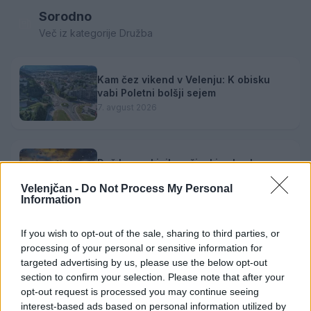
Sorodno
Več iz kategorije Družba
Kam čez vikend v Velenju: K obisku
vabi Poletni bolšji sejem
7. avgust 2026
Dež bo prekinil vročinski val, a le za
kratek čas
Velenjčan -
Do Not Process My Personal
7. avgust 2026
Information
If you wish to opt-out of the sale, sharing to third parties, or
Jutrišnje Sobotne lutkarije vabijo
processing of your personal or sensitive information for
otroke na predstavo "Fuj, gosenica!"
targeted advertising by us, please use the below opt-out
7. avgust 2026
section to confirm your selection. Please note that after your
opt-out request is processed you may continue seeing
interest-based ads based on personal information utilized by