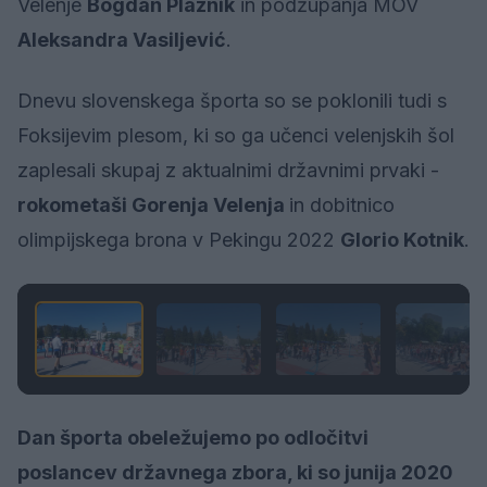
Velenje
Bogdan Plaznik
in podžupanja MOV
Aleksandra Vasiljević
.
Dnevu slovenskega športa so se poklonili tudi s
Foksijevim plesom, ki so ga učenci velenjskih šol
zaplesali skupaj z aktualnimi državnimi prvaki -
rokometaši Gorenja Velenja
in dobitnico
olimpijskega brona v Pekingu 2022
Glorio Kotnik
.
1 / 25
Dan športa obeležujemo po odločitvi
poslancev državnega zbora, ki so junija 2020