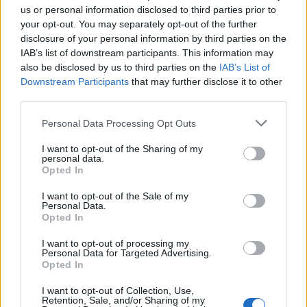
us or personal information disclosed to third parties prior to
Danes bo na travniku pri domu Kulture
your opt-out. You may separately opt-out of the further
nastopila skupina Ringlšpil
disclosure of your personal information by third parties on the
7. avgust 2026
IAB’s list of downstream participants. This information may
also be disclosed by us to third parties on the
IAB’s List of
Downstream Participants
that may further disclose it to other
third parties.
Personal Data Processing Opt Outs
Opozorilo:
Po 297. členu Kazenskega zakonika je
I want to opt-out of the Sharing of my
posameznik kazensko odgovoren za javno spodbujanje
personal data.
sovraštva, nasilja ali nestrpnosti. Komentarji z žaljivimi,
Opted In
rasističnimi, diskriminatornimi ali nezakonitimi vsebinami
I want to opt-out of the Sale of my
bodo odstranjeni.
Pravila komentiranja →
Personal Data.
Opted In
Failed to fetch
I want to opt-out of processing my
Personal Data for Targeted Advertising.
Opted In
Prihajajoči dogodki
I want to opt-out of Collection, Use,
Pesem kita grbavca
AVG
Retention, Sale, and/or Sharing of my