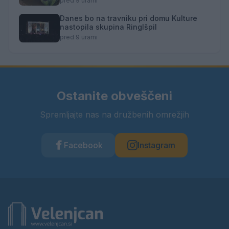
pred 9 urami
Danes bo na travniku pri domu Kulture
nastopila skupina Ringlšpil
pred 9 urami
Ostanite obveščeni
Spremljajte nas na družbenih omrežjih
Facebook
Instagram