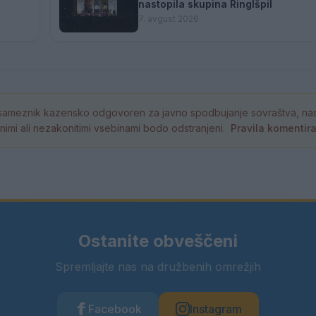
nastopila skupina Ringlšpil
7. avgust 2026
ameznik kazensko odgovoren za javno spodbujanje sovraštva, nasil
tornimi ali nezakonitimi vsebinami bodo odstranjeni.
Pravila komentir
Ostanite obveščeni
Spremljajte nas na družbenih omrežjih
Facebook
Instagram