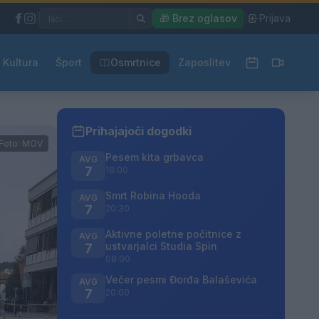
|
🎁 Brez oglasov
|
Prijava
Kultura
Šport
Osmrtnice
Zaposlitev
Prihajajoči dogodki
Foto: MOV
Pesem kita grbavca
AVG
7
18:00
Smrt Robina Hooda
AVG
7
20:30
Aktivne poletne počitnice z
AVG
ustvarjalci Studia Spin
7
08:00
Večer pesmi Đorđa Balaševića
AVG
7
20:00