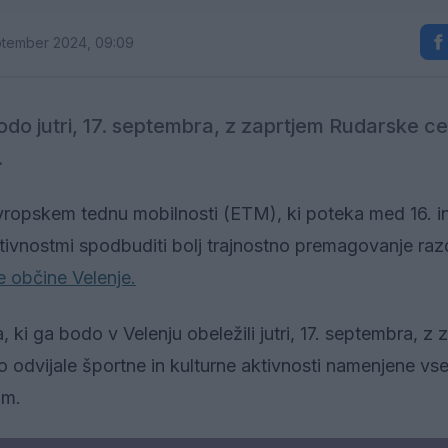
ptember 2024, 09:09
do jutri, 17. septembra, z zaprtjem Rudarske c
.
vropskem tednu mobilnosti (ETM), ki poteka med 16. i
ktivnostmi spodbuditi bolj trajnostno premagovanje razd
e občine Velenje.
ki ga bodo v Velenju obeležili jutri, 17. septembra, z 
o odvijale športne in kulturne aktivnosti namenjene vs
om.