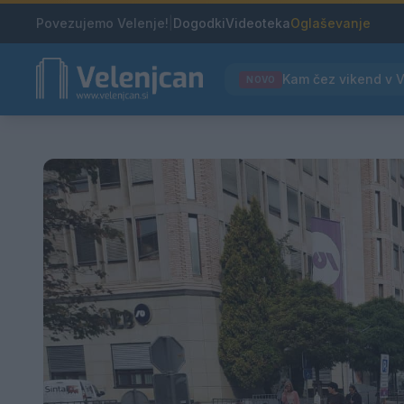
Povezujemo Velenje!
|
Dogodki
Videoteka
Oglaševanje
NOVO