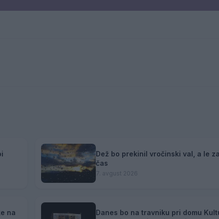
i
Dež bo prekinil vročinski val, a le z
čas
7. avgust 2026
ke na
Danes bo na travniku pri domu Kult