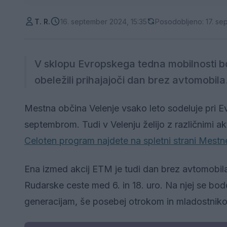
T. R.
16. september 2024, 15:35
Posodobljeno: 17. se
V sklopu Evropskega tedna mobilnosti bo
obeležili prihajajoči dan brez avtomobila
Mestna občina Velenje vsako leto sodeluje pri E
septembrom. Tudi v Velenju želijo z različnimi a
Celoten program najdete na spletni strani Mestn
Ena izmed akcij ETM je tudi dan brez avtomobila, 
Rudarske ceste med 6. in 18. uro. Na njej se bod
generacijam, še posebej otrokom in mladostnik