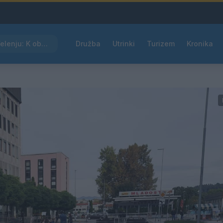
Kam čez vikend v Velenju: K obisku vabi Poletni bolšji sejem
Družba
Utrinki
Turizem
Kronika