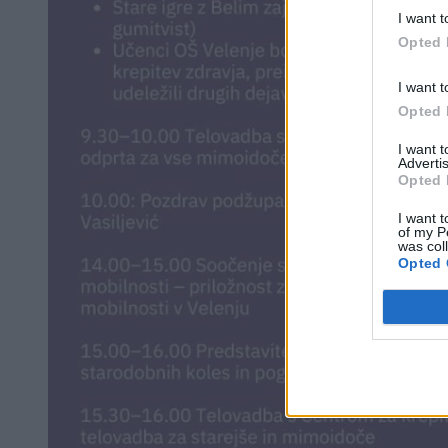
I want t
Opted 
I want t
Opted 
I want 
Advertis
Opted 
I want t
of my P
was col
Opted 