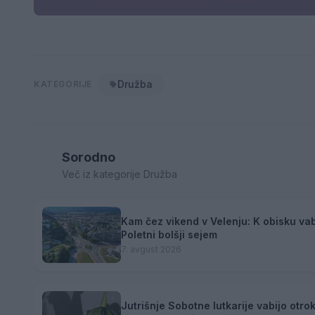
Družba
KATEGORIJE
Sorodno
Več iz kategorije Družba
Kam čez vikend v Velenju: K obisku vab
Poletni bolšji sejem
7. avgust 2026
Jutrišnje Sobotne lutkarije vabijo otro