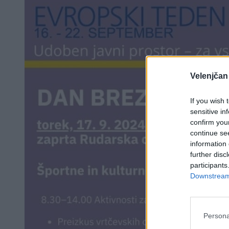
Velenjčan
If you wish 
sensitive in
confirm you
continue se
information 
further disc
participants
Downstream 
Persona