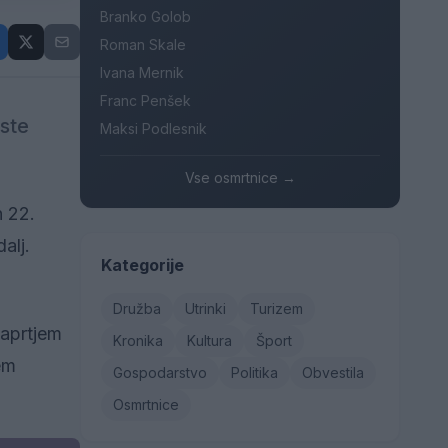
Branko Golob
Roman Skale
Ivana Mernik
Franc Penšek
este
Maksi Podlesnik
Vse osmrtnice →
n 22.
alj.
Kategorije
Družba
Utrinki
Turizem
zaprtjem
Kronika
Kultura
Šport
em
Gospodarstvo
Politika
Obvestila
Osmrtnice