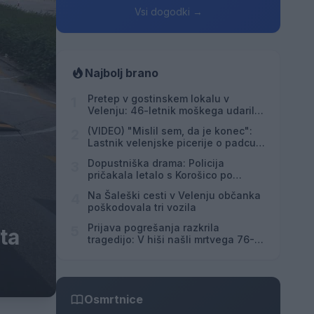
Vsi dogodki →
Najbolj brano
Pretep v gostinskem lokalu v
1
Velenju: 46-letnik moškega udaril s
steklenico in ga zabodel
(VIDEO) "Mislil sem, da je konec":
2
Lastnik velenjske picerije o padcu s
padalom na Hrvaškem
Dopustniška drama: Policija
3
pričakala letalo s Korošico po
pristanku
Na Šaleški cesti v Velenju občanka
4
poškodovala tri vozila
Prijava pogrešanja razkrila
5
ta
tragedijo: V hiši našli mrtvega 76-
letnika
Osmrtnice