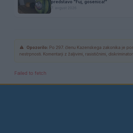
predstavo "Fuj, gosenica!"
7. avgust 2026
Opozorilo:
Po 297. členu Kazenskega zakonika je pos
nestrpnosti. Komentarji z žaljivimi, rasističnimi, diskrimina
Failed to fetch