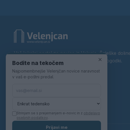
Vaš lokalni portal za novice iz Velenja, Šaleške doline
×
okolice. Aktualne novice, šport, kultura, dogodki.
Bodite na tekočem
Najpomembnejše Velenjčan novice naravnost
Povezujemo Velenje.
v vaš e-poštni predal.
Strinjam se s prejemanjem e-novic in z
obdelavo
osebnih podatkov
.
Prijavi me